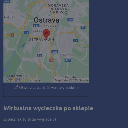
Zawartość zewnętrzna jest
blokowana przez opcje
prywatności
Czy chcesz załadować zawartość
zewnętrzną?
Zezwól raz
Zezwalaj zawsze - zgadzam się z
typem pliku cookie: Funkcjonalny
Otwórz zawartość w nowym oknie
Wirtualna wycieczka po sklepie
Zobacz jak to tutaj wygląda :-)