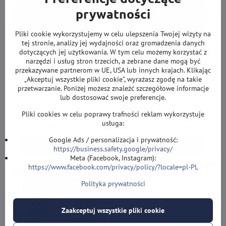
prywatności
Pliki cookie wykorzystujemy w celu ulepszenia Twojej wizyty na
tej stronie, analizy jej wydajności oraz gromadzenia danych
dotyczących jej użytkowania. W tym celu możemy korzystać z
narzędzi i usług stron trzecich, a zebrane dane mogą być
przekazywane partnerom w UE, USA lub innych krajach. Klikając
Target Omni Auto Scoring
Mission Torus ST
„Akceptuj wszystkie pliki cookie", wyrażasz zgodę na takie
System
oświetlenie dla tarcz
przetwarzanie. Poniżej możesz znaleźć szczegółowe informacje
elektronicznych
Automatyczny system punktacji dla
lub dostosować swoje preferencje.
tarcz sizalowych.
Oświetlenie dla tarcz
elektronicznych.
Pliki cookies w celu poprawy trafności reklam wykorzystuje
Brak w magazynie
Brak w magazynie
usługa:
2680,80 zł
171,90 zł
Google Ads / personalizacja i prywatność:
Zobacz
Zobacz
https://business.safety.google/privacy/
Meta (Facebook, Instagram):
https://www.facebook.com/privacy/policy/?locale=pl-PL
NOWOŚĆ
Polityka prywatności
Zaakceptuj wszystkie pliki cookie