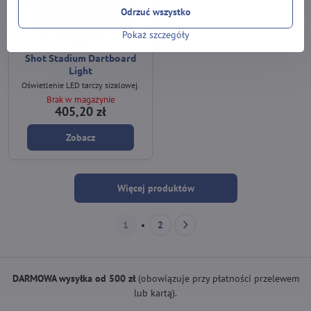
Odrzuć wszystko
Pokaż szczegóły
Shot Stadium Dartboard
Light
Oświetlenie LED tarczy sizalowej.
Brak w magazynie
405,20 zł
Zobacz
Więcej produktów
1
2
DARMOWA wysyłka od 500 zł
(obowiązuje przy płatności przelewem
lub kartą).