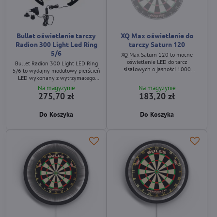
Bullet oświetlenie tarczy
XQ Max oświetlenie do
Radion 300 Light Led Ring
tarczy Saturn 120
5/6
XQ Max Saturn 120 to mocne
oświetlenie LED do tarcz
Bullet Radion 300 Light LED Ring
sisalowych o jasności 1000
5/6 to wydajny modułowy pierścień
lumenów, z magnetycznymi
LED wykonany z wytrzymałego
uchwytami i łatwym montażem.
plastiku ABS, zapewniający jasne i
Na magyzynie
Na magyzynie
równomierne oświetlenie tarczy
275,70 zł
183,20 zł
sisalowej bez cieni.
Do Koszyka
Do Koszyka