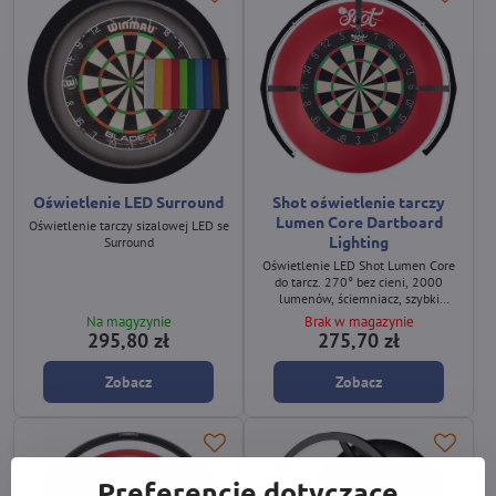
Oświetlenie LED Surround
Shot oświetlenie tarczy
Lumen Core Dartboard
Oświetlenie tarczy sizalowej LED se
Lighting
Surround
Oświetlenie LED Shot Lumen Core
do tarcz. 270° bez cieni, 2000
lumenów, ściemniacz, szybki
montaż.
Na magyzynie
Brak w magazynie
295,80 zł
275,70 zł
Zobacz
Zobacz
Preferencje dotyczące