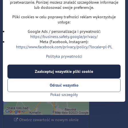
przetwarzanie. Poniżej możesz znaleźć szczegółowe informacje
lub dostosować swoje preferencje.
Mapa
Pliki cookies w celu poprawy trafności reklam wykorzystuje
Velflíkova 1632/11,Ostrava 30, 700 30
usługa:
Google Ads / personalizacja i prywatność:
https://business.safety.google/privacy/
Meta (Facebook, Instagram):
Zawartość zewnętrzna jest
https://www.facebook.com/privacy/policy/?locale=pl-PL
blokowana przez opcje
Polityka prywatności
prywatności
Czy chcesz załadować zawartość
Zaakceptuj wszystkie pliki cookie
zewnętrzną?
Odrzuć wszystko
Zezwól raz
Pokaż szczegóły
Zezwalaj zawsze - zgadzam się z
typem pliku cookie: Funkcjonalny
Otwórz zawartość w nowym oknie