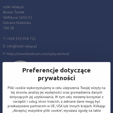
Lotki-sklep.pl
Roman Šostek
Velflíkova 1632/11
Ostrava-Hrabůvka
700 30
T: +420 553 038 721
E:
i
nfo@lotki-sklep.pl
F:
https://www.facebook.com/sipky.obchod/
Preferencje dotyczące
prywatności
Pliki cookie wykorzystujemy w celu ulepszenia Twojej wizyty na
tej stronie, analizy jej wydajności oraz gromadzenia danych
dotyczących jej użytkowania. W tym celu możemy korzystać z
narzędzi i usług stron trzecich, a zebrane dane mogą być
przekazywane partnerom w UE, USA lub innych krajach. Klikając
„Akceptuj wszystkie pliki cookie", wyrażasz zgodę na takie