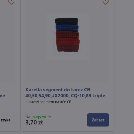
Karella segment do tarcz CB
one
40,50,54,90,JX2000, CQ-10,89 triple
plastový segment na trče CB
Na magyzynie
oszyka
Zobacz
3,70 zł