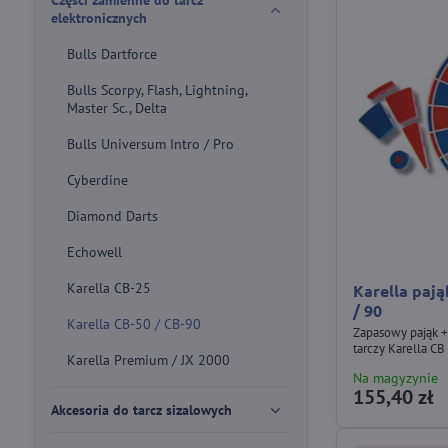
Części zamienne do tarcz
elektronicznych
Bulls Dartforce
Bulls Scorpy, Flash, Lightning,
Master Sc., Delta
Bulls Universum Intro / Pro
Cyberdine
Diamond Darts
Echowell
Karella CB-25
Karella pają
/ 90
Karella CB-50 / CB-90
Zapasowy pająk +
tarczy Karella CB
Karella Premium / JX 2000
Na magyzynie
155,40 zł
Akcesoria do tarcz sizalowych