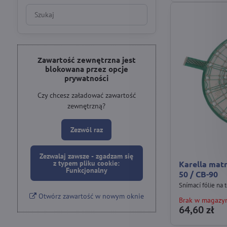
Wyniki
filtrów
wyszukiwania
w
pełnym
Zawartość zewnętrzna jest
blokowana przez opcje
tekście
prywatności
Czy chcesz załadować zawartość
zewnętrzną?
Zezwól raz
Zezwalaj zawsze - zgadzam się
Karella matr
z typem pliku cookie:
Funkcjonalny
50 / CB-90
Snímací fólie na 
Otwórz zawartość w nowym oknie
Brak w magazy
64,60 zł