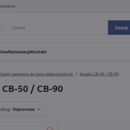
mówienia
Szukaj
kies
Reklamacje
Kontakt
Części zamienne do tarcz elektronicznych
Karella CB-50 / CB-90
 CB-50 / CB-90
edług:
Najnowsze