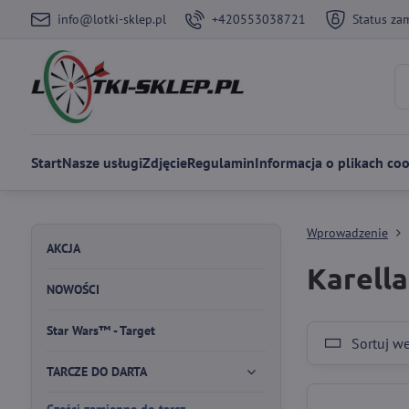
info@lotki-sklep.pl
+420553038721
Status za
Start
Nasze usługi
Zdjęcie
Regulamin
Informacja o plikach coo
Wprowadzenie
AKCJA
Karella
NOWOŚCI
Star Wars™ - Target
Sortuj w
TARCZE DO DARTA