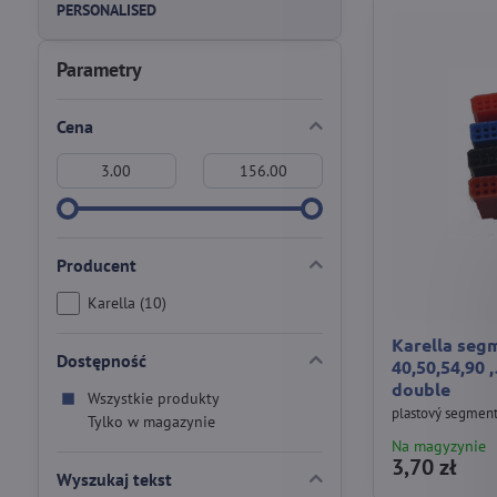
PERSONALISED
Parametry
Cena
Od:
Do:
Producent
Karella (10)
Karella seg
Dostępność
40,50,54,90 
double
Wszystkie produkty
plastový segmen
Tylko w magazynie
Na magyzynie
3,70 zł
Wyszukaj tekst