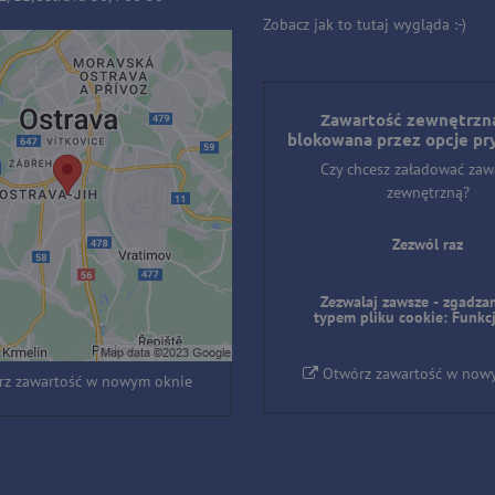
Zobacz jak to tutaj wygląda :-)
ość zewnętrzna jest
owana przez opcje
Zawartość zewnętrzna
blokowana przez opcje pr
prywatności
Czy chcesz załadować zaw
hcesz załadować zawartość
zewnętrzną?
zewnętrzną?
Zezwól raz
Zezwól raz
Zezwalaj zawsze - zgadzam
laj zawsze - zgadzam się z
typem pliku cookie: Funkc
pliku cookie: Funkcjonalny
Otwórz zawartość w now
z zawartość w nowym oknie