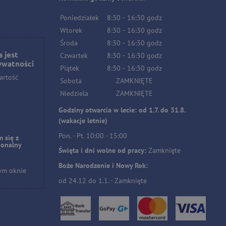
Poniedziałek
8:30
-
16:30
godz
Wtorek
8:30
-
16:30
godz
Środa
8:30
-
16:30
godz
 jest
Czwartek
8:30
-
16:30
godz
ywatności
Piątek
8:30
-
16:30
godz
artość
Sobota
ZAMKNIĘTE
Niedziela
ZAMKNIĘTE
Godziny otwarcia w lecie: od 1.7. do 31.8.
(wakacje letnie)
Pon. - Pt. 10:00 - 15:00
 się z
jonalny
Święta i dni wolne od pracy:
Zamknięte
Boże Narodzenie i Nowy Rok:
ym oknie
od 24.12 do 1.1. - Zamknięte