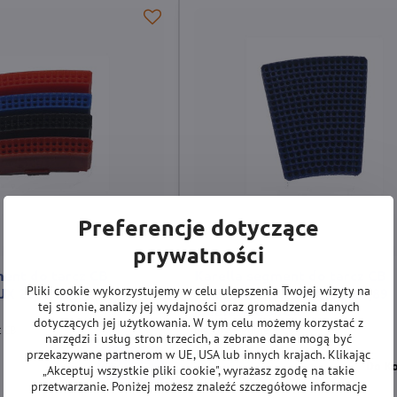
Preferencje dotyczące
prywatności
ment do tarcz CB
Karella segment do tarcz CB
Pliki cookie wykorzystujemy w celu ulepszenia Twojej wizyty na
,JX 2000 CQ-10,89
40,50,54,90,JX 2000,CQ-10,89
tej stronie, analizy jej wydajności oraz gromadzenia danych
niebieskie širok
dotyczących jej użytkowania. W tym celu możemy korzystać z
t CB
plastový segment CB
narzędzi i usług stron trzecich, a zebrane dane mogą być
przekazywane partnerom w UE, USA lub innych krajach. Klikając
Na magyzynie
Zobacz
Do K
3,70 zł
„Akceptuj wszystkie pliki cookie", wyrażasz zgodę na takie
przetwarzanie. Poniżej możesz znaleźć szczegółowe informacje