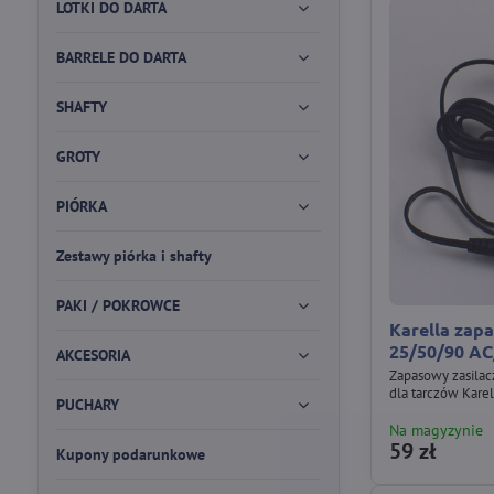
LOTKI DO DARTA
BARRELE DO DARTA
SHAFTY
GROTY
PIÓRKA
Zestawy piórka i shafty
PAKI / POKROWCE
Karella zap
25/50/90 A
AKCESORIA
Zapasowy zasila
dla tarczów Kare
PUCHARY
Na magyzynie
59 zł
Kupony podarunkowe