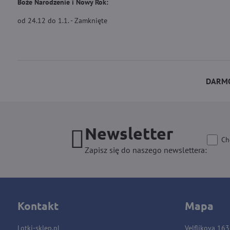
Boże Narodzenie i Nowy Rok:
od 24.12 do 1.1. - Zamknięte
DARMO
Newsletter
Ch
Zapisz się do naszego newslettera:
Kontakt
Mapa
Lotki-sklep.pl
Velflíkova 16