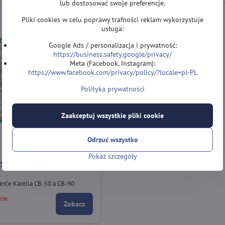
lub dostosować swoje preferencje.
Pliki cookies w celu poprawy trafności reklam wykorzystuje
usługa:
Google Ads / personalizacja i prywatność:
https://business.safety.google/privacy/
Meta (Facebook, Instagram):
https://www.facebook.com/privacy/policy/?locale=pl-PL
Polityka prywatności
Zaakceptuj wszystkie pliki cookie
Odrzuć wszystko
Pokaż szczegóły
yca do darta (folia) CB-
terče Karella CB-50 a CB-90
nie
Zobacz