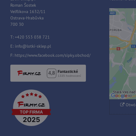
Roman Šostek
Velflíkova 1632/11
Ostrava-Hrabůvka
Zawart
700 30
blok
T: +420 553 038 721
E:
i
nfo@lotki-sklep.pl
Czy c
F:
https://www.facebook.com/sipky.obchod/
Zezwa
typem 
Otwór