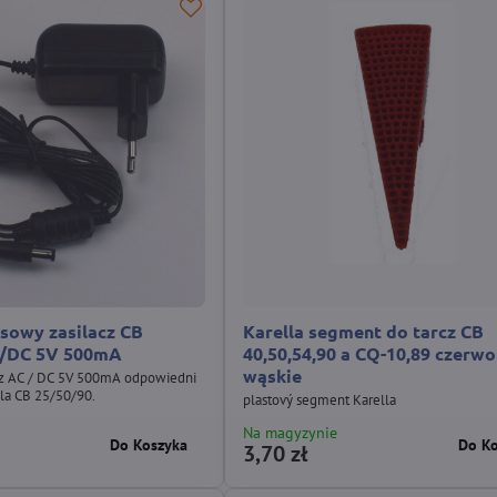
asowy zasilacz CB
Karella segment do tarcz CB
C/DC 5V 500mA
40,50,54,90 a CQ-10,89 czerw
wąskie
cz AC / DC 5V 500mA odpowiedni
lla CB 25/50/90.
plastový segment Karella
Na magyzynie
Do Koszyka
Do K
3,70 zł