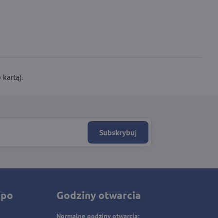
kartą).
Subskrybuj
 po
Godziny otwarcia
Normalne godziny otwarcia: