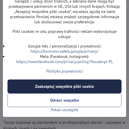
narzędzi i usług stron trzecich, a zebrane dane mogą być
Więcej produktów
przekazywane partnerom w UE, USA lub innych krajach. Klikając
„Akceptuj wszystkie pliki cookie", wyrażasz zgodę na takie
przetwarzanie. Poniżej możesz znaleźć szczegółowe informacje
1
2
4
lub dostosować swoje preferencje.
Pliki cookies w celu poprawy trafności reklam wykorzystuje
Tarcza jest podstawowym elementem każdej gry w darta. Wpływa na
usługa:
precyzję, trwałość lotek, komfort gry oraz bezpieczeństwo. Oferujemy
tarcze wszystkich typów, rozmiarów i konstrukcji, aby każdy gracz
Google Ads / personalizacja i prywatność:
mógł wybrać idealny model do domu, klubu, treningu lub
https://business.safety.google/privacy/
Meta (Facebook, Instagram):
profesjonalnej gry.
https://www.facebook.com/privacy/policy/?locale=pl-PL
Rodzaje tarcz w ofercie
Polityka prywatności
Tarcze sizalowe (STEEL)
Zaakceptuj wszystkie pliki cookie
przeznaczone do lotek steel z metalowymi, stałymi grotami
wykonane ze sprasowanych włókien sizalowych
bardzo wysoka trwałość i długa żywotność
Odrzuć wszystko
odpowiednie do treningu i gry turniejowej
Pokaż szczegóły
włókno sizalowe samo się zamyka, co zmniejsza zużycie
Tarcze sizalowe są standardem w profesjonalnym darcie – używane w
klubach, ligach i na zawodach.