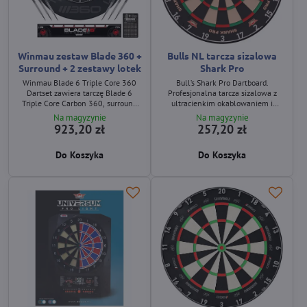
Winmau zestaw Blade 360 +
Bulls NL tarcza sizalowa
Surround + 2 zestawy lotek
Shark Pro
Winmau Blade 6 Triple Core 360
Bull’s Shark Pro Dartboard.
Dartset zawiera tarczę Blade 6
Profesjonalna tarcza sizalowa z
Triple Core Carbon 360, surround
ultracienkim okablowaniem i
Winmau 360 oraz dwa zestawy
trwałą konstrukcją do użytku
Na magyzynie
Na magyzynie
lotek wolframowych Navigator
domowego i komercyjnego.
923,20 zł
257,20 zł
90%.
Do Koszyka
Do Koszyka