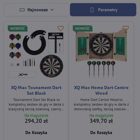
Najnowsze
Parametry
NOWOŚĆ
NOWOŚĆ
XQ Max Tounament Dart
XQ Max Home Dart Centre
Set Black
Wood
Tournament Dart Set Black to
Home Dart Centre Wood to
kompletny zestaw do gry w darta z
kompletny zestaw do gry w darta z
klasyczną tarczą sisalową, czarnym
drewnianą szafką, tarczą sisalową,
puzzle surroundem, tablicą
sześcioma lotkami steel tip oraz
Na magyzynie
Na magyzynie
wyników oraz rozbudowanym
akcesoriami do natychmiastowej
294,20 zł
349,70 zł
zestawem akcesoriów, w tym
gry. Idealny do domu i rekreacyjnej
90‑elementowym kompletem
zabawy.
Do Koszyka
Do Koszyka
dodatków. Idealny do domu i
rekreacyjnych rozgrywek.