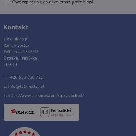
Chcę zapisać się do newslettera przez e-mail
Kontakt
Lotki-sklep.pl
Roman Šostek
Velflíkova 1632/11
Ostrava-Hrabůvka
700 30
T: +420 553 038 721
E:
i
nfo@lotki-sklep.pl
F:
https://www.facebook.com/sipky.obchod/