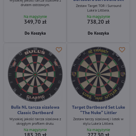
Wysokiej jakości tarcza sizalowa z
drutem ostrzowym.
Zestaw Target TOR i Surround
Luke'a Littlera.
Na magyzynie
Na magyzynie
349,70 zł
738,20 zł
Do Koszyka
Do Koszyka
Bulls NL tarcza sizalowa
Target Dartboard Set Luke
Classic Dartboard
"The Nuke" Littler
Wysokiej jakości tarcza sizalowa z
Zestaw tarczy sizalowej i lotek w
okrągłym profilem drutu.
stylu Luke'a Littlera.
Na magyzynie
Na magyzynie
183,20 zł
277,30 zł