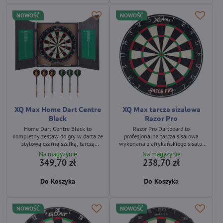
NOWOŚĆ
NOWOŚĆ
XQ Max Home Dart Centre
XQ Max tarcza sizalowa
Black
Razor Pro
Home Dart Centre Black to
Razor Pro Dartboard to
kompletny zestaw do gry w darta ze
profesjonalna tarcza sisalowa
stylową czarną szafką, tarczą
wykonana z afrykańskiego sisalu.
sisalową, sześcioma lotkami steel
Wyposażona jest w cienkie druty
Na magyzynie
Na magyzynie
tip oraz akcesoriami do
typu special spider, które
349,70 zł
238,70 zł
natychmiastowej gry. Idealny do
minimalizują bounce‑outy (odbicia
domu i rekreacyjnej zabawy.
lotki), a jej solidna konstrukcja
Do Koszyka
Do Koszyka
sprawdza się podczas intensywnej
gry w domu i w klubie.
NOWOŚĆ
NOWOŚĆ