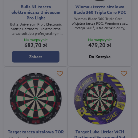
Bulls NL tarcza
Winmau tercza sizalowa
elektroniczna Univesum
Blade 360 Triple Core PDC
Pro Light
Winmau Blade 360 Triple Core –
oficjalna tarcza PDC. Premium sisal,
Bull’s Universum Pro L Electronic
rotacja 360°, ultra-cienkie druty,
Softtip Dartboard. Elektroniczna
zestaw montażowy w komplecie.
tarcza softtip z profesjonalnymi
wymiarami i dwoma
Na magyzynie
Na magyzynie
wyświetlaczami LED.
682,70 zł
479,20 zł
Zobacz
Do Koszyka
Target tarcza sizalowa TOR
Target Luke Littler WCH
Dartboard Surroound Set