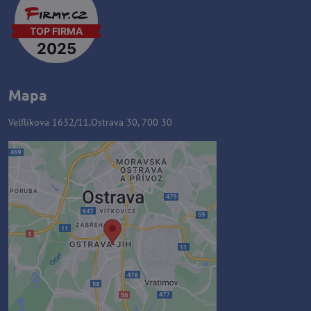
Mapa
Velflíkova 1632/11,Ostrava 30, 700 30
Zawartość zewnętrzna jest
blokowana przez opcje
prywatności
Czy chcesz załadować zawartość
zewnętrzną?
Zezwól raz