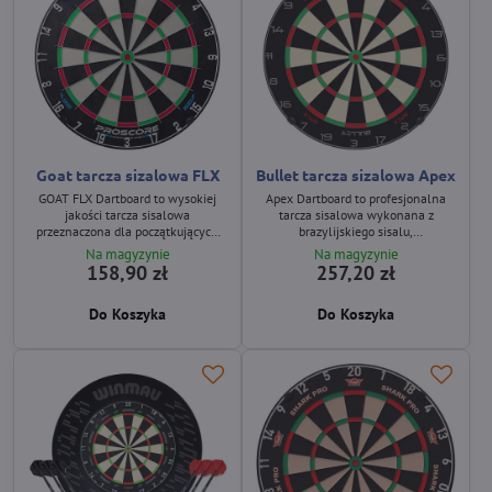
Goat tarcza sizalowa FLX
Bullet tarcza sizalowa Apex
GOAT FLX Dartboard to wysokiej
Apex Dartboard to profesjonalna
jakości tarcza sisalowa
tarcza sisalowa wykonana z
przeznaczona dla początkujących
brazylijskiego sisalu,
graczy, którzy chcą trenować na
zaprojektowana z myślą o
Na magyzynie
Na magyzynie
trwałej i przystępnej cenowo tarczy.
maksymalnej precyzji, trwałości i
158,90 zł
257,20 zł
Oferuje sportowe numerowanie,
długiej żywotności. Oferuje
cienkie druty ograniczające
nowoczesny design, szare
Do Koszyka
Do Koszyka
bounce‑outy (odbicia lotki) oraz
numerowanie oraz stabilny montaż
solidną konstrukcję zapewniającą
dzięki systemowi Fix Point.
długą żywotność.