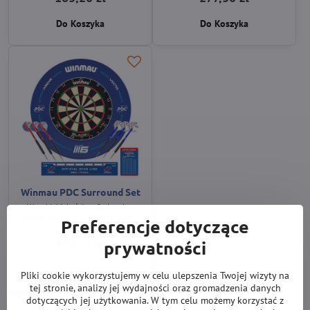
Do Koszyka
Do Koszyka
Winmau PDC Surround Set
Wysokiej jakości profesjonalny
zestaw do gry w klasyczne rzutki.
Preferencje dotyczące
Na magyzynie
497,70 zł
prywatności
Do Koszyka
Pliki cookie wykorzystujemy w celu ulepszenia Twojej wizyty na
tej stronie, analizy jej wydajności oraz gromadzenia danych
dotyczących jej użytkowania. W tym celu możemy korzystać z