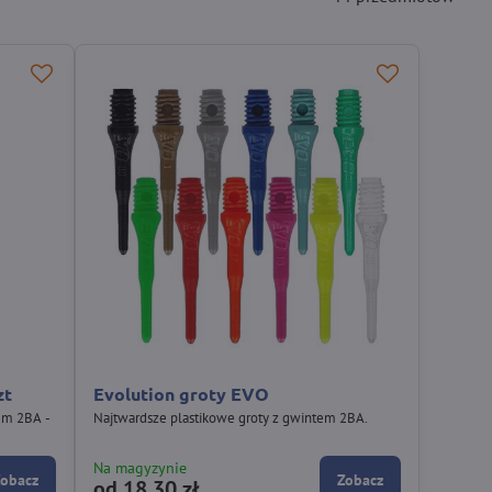
zt
Evolution groty EVO
tem 2BA -
Najtwardsze plastikowe groty z gwintem 2BA.
Na magyzynie
Zobacz
Zobacz
od 18,30 zł