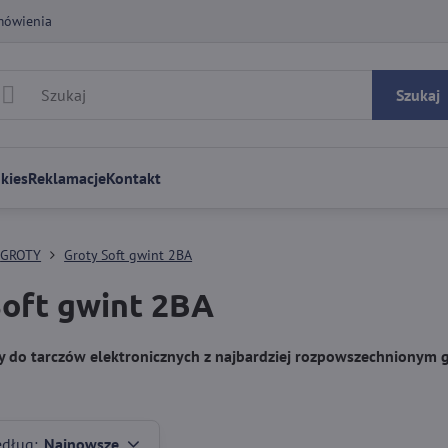
mówienia
Szukaj
kies
Reklamacje
Kontakt
GROTY
Groty Soft gwint 2BA
Soft gwint 2BA
y do tarczów elektronicznych z najbardziej rozpowszechnionym 
edług:
Najnowsze