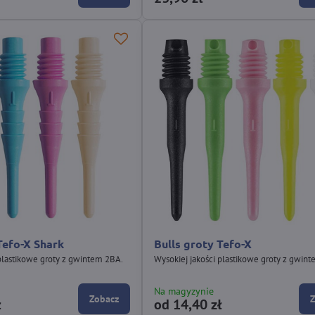
Tefo-X Shark
Bulls groty Tefo-X
 plastikowe groty z gwintem 2BA.
Wysokiej jakości plastikowe groty z gwin
Na magyzynie
Zobacz
ł
od 14,40 zł