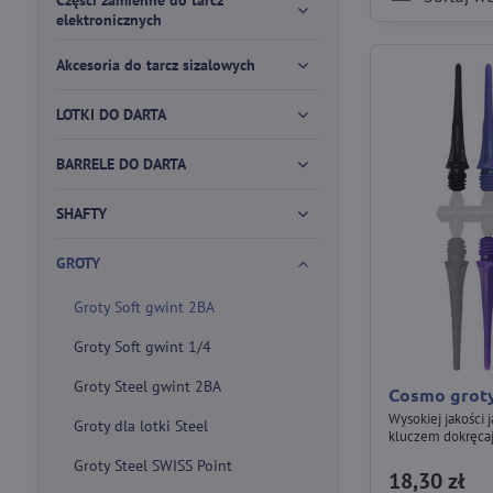
Części zamienne do tarcz
elektronicznych
Akcesoria do tarcz sizalowych
LOTKI DO DARTA
BARRELE DO DARTA
SHAFTY
GROTY
Groty Soft gwint 2BA
Groty Soft gwint 1/4
Groty Steel gwint 2BA
Cosmo groty 
Wysokiej jakości 
Groty dla lotki Steel
kluczem dokręca
Groty Steel SWISS Point
18,30 zł