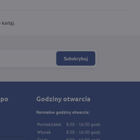
kartą).
Subskrybuj
 po
Godziny otwarcia
Normalne godziny otwarcia:
Poniedziałek
8:30
-
16:30
godz
Wtorek
8:30
-
16:30
godz
Środa
8:30
-
16:30
godz