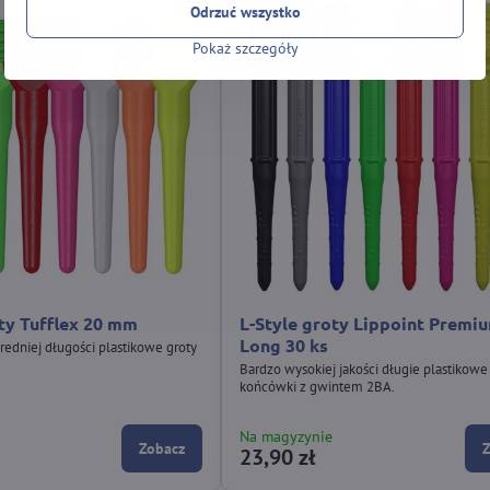
Odrzuć wszystko
Pokaż szczegóły
ty Tufflex 20 mm
L-Style groty Lippoint Premi
Long 30 ks
średniej długości plastikowe groty
Bardzo wysokiej jakości długie plastikowe
końcówki z gwintem 2BA.
Na magyzynie
Zobacz
23,90 zł