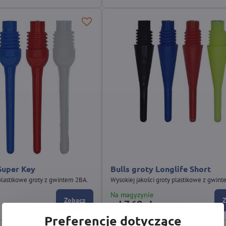
Super Key
Bulls groty Longlife Short
 plastikowe groty z gwintem 2BA.
Wysokiej jakości groty plastikowe z gwin
Na magyzynie
Zobacz
od 7,60 zł
Preferencje dotyczące