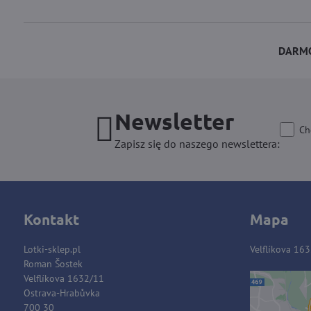
DARMO
Newsletter
Ch
Zapisz się do naszego newslettera:
Kontakt
Mapa
Lotki-sklep.pl
Velflíkova 16
Roman Šostek
Velflíkova 1632/11
Ostrava-Hrabůvka
Zawart
700 30