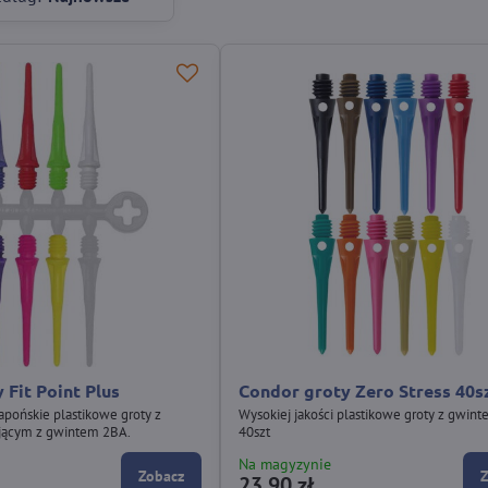
Fit Point Plus
Condor groty Zero Stress 40s
japońskie plastikowe groty z
Wysokiej jakości plastikowe groty z gwin
jącym z gwintem 2BA.
40szt
Na magyzynie
Zobacz
23,90 zł