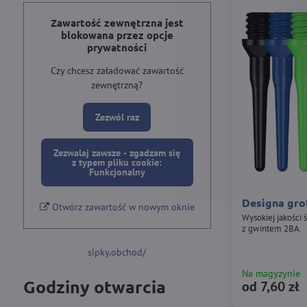
w
pełnym
Zawartość zewnętrzna jest
blokowana przez opcje
tekście
prywatności
Czy chcesz załadować zawartość
zewnętrzną?
Zezwól raz
Zezwalaj zawsze - zgadzam się
z typem pliku cookie:
Funkcjonalny
Designa gro
Otwórz zawartość w nowym oknie
Wysokiej jakości 
z gwintem 2BA.
sipky.obchod/
Na magyzynie
Godziny otwarcia
od 7,60 zł