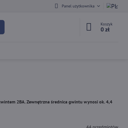
Panel użytkownika
Koszyk
0 zł
gwintem 2BA. Zewnętrzna średnica gwintu wynosi ok. 4,4
44
przedmiotów