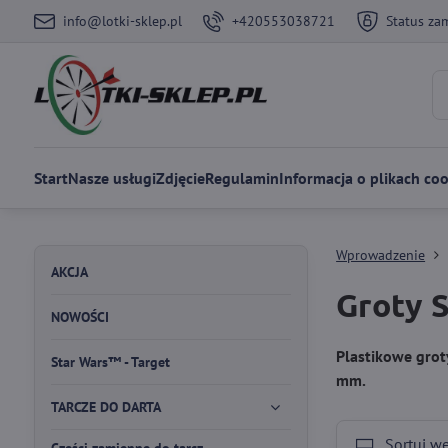
info@lotki-sklep.pl
+420553038721
Status za
Start
Nasze usługi
Zdjęcie
Regulamin
Informacja o plikach coo
Wprowadzenie
AKCJA
Groty 
NOWOŚCI
Plastikowe grot
Star Wars™ - Target
mm.
TARCZE DO DARTA
Sortuj w