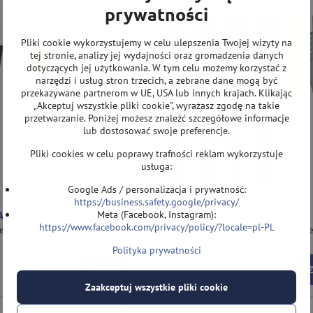
prywatności
Pliki cookie wykorzystujemy w celu ulepszenia Twojej wizyty na
tej stronie, analizy jej wydajności oraz gromadzenia danych
dotyczących jej użytkowania. W tym celu możemy korzystać z
narzędzi i usług stron trzecich, a zebrane dane mogą być
przekazywane partnerom w UE, USA lub innych krajach. Klikając
„Akceptuj wszystkie pliki cookie", wyrażasz zgodę na takie
przetwarzanie. Poniżej możesz znaleźć szczegółowe informacje
lub dostosować swoje preferencje.
Pliki cookies w celu poprawy trafności reklam wykorzystuje
usługa:
Google Ads / personalizacja i prywatność:
https://business.safety.google/privacy/
 AXX Short
Bulls groty Ballpoint
Meta (Facebook, Instagram):
https://www.facebook.com/privacy/policy/?locale=pl-PL
we groty z gwintem 2BA.
Wysokiej jakości plastikowe groty z gwin
Polityka prywatności
Na magyzynie
Zobacz
od 7,60 zł
Zaakceptuj wszystkie pliki cookie