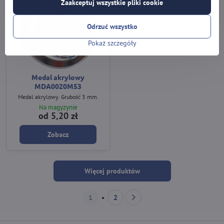
Zaakceptuj wszystkie pliki cookie
Odrzuć wszystko
Pokaż szczegóły
Medal akrylowy
MDA0020M53
Medal akrylowy. Grubość 3 mm.
Na magyzynie
od 5,20 zł
Zobacz
Więcej produktów
1
2