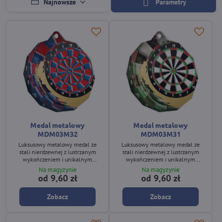
Najnowsze
Parametry
Medal metalowy
Medal metalowy
MDM03M32
MDM03M31
Luksusowy metalowy medal ze
Luksusowy metalowy medal ze
stali nierdzewnej z lustrzanym
stali nierdzewnej z lustrzanym
wykończeniem i unikalnym
wykończeniem i unikalnym
nadrukiem UV.
nadrukiem UV.
Na magyzynie
Na magyzynie
od 9,60 zł
od 9,60 zł
Zobacz
Zobacz