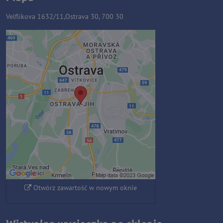
Velflíkova 1632/11,Ostrava 30, 700 30
Zawartość zewnętrzna jest
blokowana przez opcje
prywatności
Czy chcesz załadować zawartość
zewnętrzną?
Zezwól raz
Zezwalaj zawsze - zgadzam się z
typem pliku cookie: Funkcjonalny
Otwórz zawartość w nowym oknie