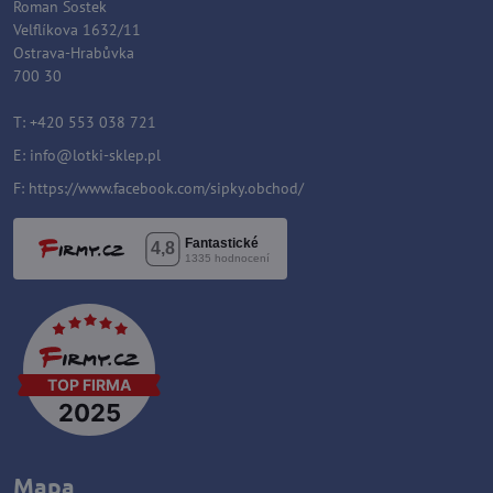
Roman Šostek
Velflíkova 1632/11
Ostrava-Hrabůvka
700 30
T: +420 553 038 721
E:
i
nfo@lotki-sklep.pl
F:
https://www.facebook.com/sipky.obchod/
Mapa