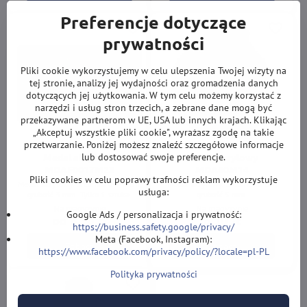
Preferencje dotyczące
prywatności
Pliki cookie wykorzystujemy w celu ulepszenia Twojej wizyty na
tej stronie, analizy jej wydajności oraz gromadzenia danych
dotyczących jej użytkowania. W tym celu możemy korzystać z
narzędzi i usług stron trzecich, a zebrane dane mogą być
przekazywane partnerom w UE, USA lub innych krajach. Klikając
„Akceptuj wszystkie pliki cookie", wyrażasz zgodę na takie
przetwarzanie. Poniżej możesz znaleźć szczegółowe informacje
lub dostosować swoje preferencje.
Medal akrylowy
Medal akrylowy
MDAF0017M23
MDA60M14
Pliki cookies w celu poprawy trafności reklam wykorzystuje
Medal akrylowy. Średnica 8-7-6 cm,
Medal akrylowy. Średnica 6 cm,
usługa:
grubość 3 mm. Tylko 1 sztuka.
grubość 5 mm.
Na magyzynie
Na magyzynie
Google Ads / personalizacja i prywatność:
od 6,50 zł
8,10 zł
https://business.safety.google/privacy/
Meta (Facebook, Instagram):
Zobacz
Zobacz
https://www.facebook.com/privacy/policy/?locale=pl-PL
Polityka prywatności