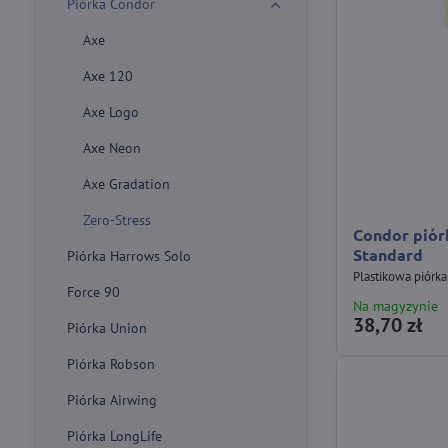
Piórka Condor
Axe
Axe 120
Axe Logo
Axe Neon
Axe Gradation
Zero-Stress
Condor piór
Standard
Piórka Harrows Solo
Plastikowa piórk
Force 90
Na magyzynie
38,70 zł
Piórka Union
Piórka Robson
Piórka Airwing
Piórka LongLife