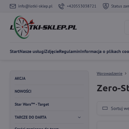
info@lotki-sklep.pl
+420553038721
Status za
Start
Nasze usługi
Zdjęcie
Regulamin
Informacja o plikach coo
Wprowadzenie
AKCJA
Zero-S
NOWOŚCI
Star Wars™ - Target
Sortuj w
TARCZE DO DARTA