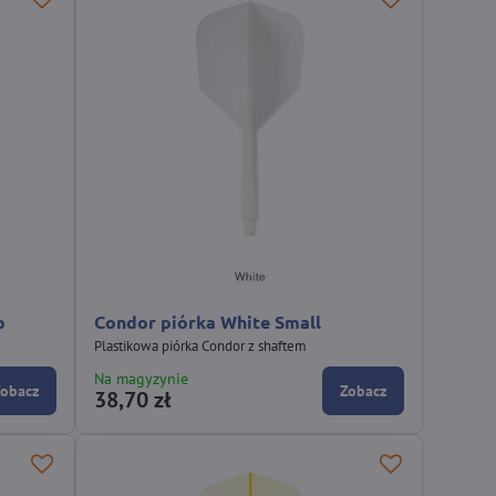
p
Condor piórka White Small
Plastikowa piórka Condor z shaftem
Na magyzynie
Zobacz
Zobacz
38,70 zł