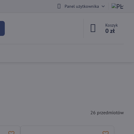
Panel użytkownika
Koszyk
0 zł
26
przedmiotów