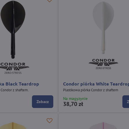
ka Black Teardrop
Condor piórka White Teardro
 Condor z shaftem.
Plastikowa piórka Condor z shaftem
Na magyzynie
Zobacz
38,70 zł