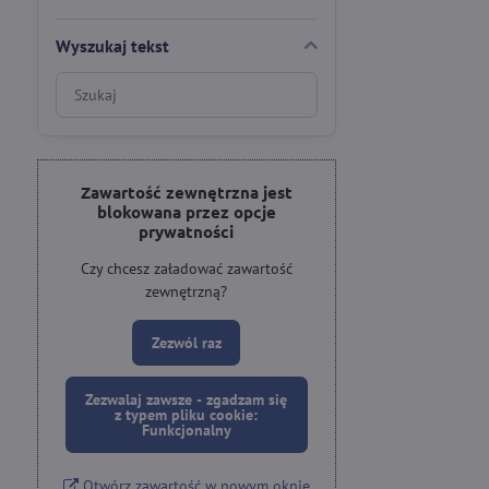
Wyszukaj tekst
Wyniki
filtrów
wyszukiwania
w
pełnym
Zawartość zewnętrzna jest
blokowana przez opcje
tekście
prywatności
Czy chcesz załadować zawartość
zewnętrzną?
Zezwól raz
Zezwalaj zawsze - zgadzam się
z typem pliku cookie:
Funkcjonalny
Otwórz zawartość w nowym oknie