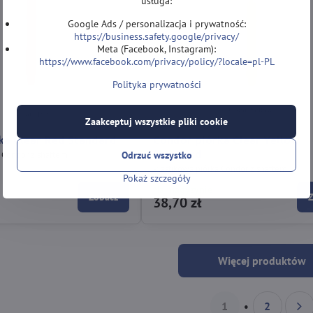
usługa:
Google Ads / personalizacja i prywatność:
https://business.safety.google/privacy/
Meta (Facebook, Instagram):
https://www.facebook.com/privacy/policy/?locale=pl-PL
Polityka prywatności
Zaakceptuj wszystkie pliki cookie
ka Clear Red Standard
Condor piórka Clear Yellow
Standard
Odrzuć wszystko
a Condor z shaftem
Plastikowa piórka Condor z shaftem
Pokaż szczegóły
Na magyzynie
Zobacz
38,70 zł
Więcej produktów
1
2