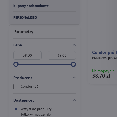
Kupony podarunkowe
PERSONALISED
Parametry
Cena
Condor piór
Od:
Do:
Plastikowa piórk
Na magyzynie
38,70 zł
Producent
Condor (26)
Dostępność
Wszystkie produkty
Tylko w magazynie