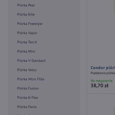
Piórka Pear
Piórka Kite
Piórka Freestyle
Piórka Vapor
Piórka Ten-X
Piórka Mini
Piórka V-Standard
Condor piór
Piórka Velos
Plastikowa piórk
Piórka Nitro Flite
Na magyzynie
38,70 zł
Piórka Fusion
Piórka K-Flex
Piórka Fenix