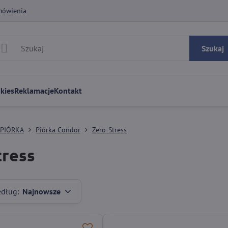
mówienia
Szukaj
kies
Reklamacje
Kontakt
PIÓRKA
Piórka Condor
Zero-Stress
tress
edług:
Najnowsze