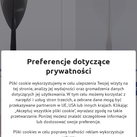
Preferencje dotyczące
prywatności
ka Clear Black Teardrop
Condor piórka Clear Teardro
a Condor z shaftem
Plastikowa piórka Condor z shaftem
Pliki cookie wykorzystujemy w celu ulepszenia Twojej wizyty na
Na magyzynie
tej stronie, analizy jej wydajności oraz gromadzenia danych
Zobacz
38,70 zł
dotyczących jej użytkowania. W tym celu możemy korzystać z
narzędzi i usług stron trzecich, a zebrane dane mogą być
przekazywane partnerom w UE, USA lub innych krajach. Klikając
„Akceptuj wszystkie pliki cookie", wyrażasz zgodę na takie
przetwarzanie. Poniżej możesz znaleźć szczegółowe informacje
lub dostosować swoje preferencje.
Pliki cookies w celu poprawy trafności reklam wykorzystuje