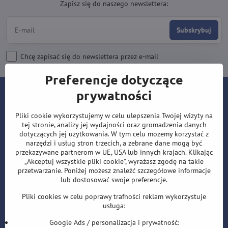
Zapisz się do naszego newslettera:
Subskrybuj
Chcę zapisać się do newslettera przez e-mail
Preferencje dotyczące
prywatności
Kontakt
Pliki cookie wykorzystujemy w celu ulepszenia Twojej wizyty na
Lotki-sklep.pl
tej stronie, analizy jej wydajności oraz gromadzenia danych
Roman Šostek
dotyczących jej użytkowania. W tym celu możemy korzystać z
Velflíkova 1632/11
narzędzi i usług stron trzecich, a zebrane dane mogą być
Ostrava-Hrabůvka
przekazywane partnerom w UE, USA lub innych krajach. Klikając
„Akceptuj wszystkie pliki cookie", wyrażasz zgodę na takie
700 30
przetwarzanie. Poniżej możesz znaleźć szczegółowe informacje
lub dostosować swoje preferencje.
T: +420 553 038 721
Pliki cookies w celu poprawy trafności reklam wykorzystuje
E:
i
nfo@lotki-sklep.pl
usługa:
F:
https://www.facebook.com/sipky.obchod/
Google Ads / personalizacja i prywatność: