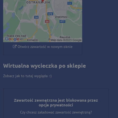
zewnętrzną?
Zezwól raz
Zezwalaj zawsze - zgadzam się z
typem pliku cookie: Funkcjonalny
Otwórz zawartość w nowym oknie
Wirtualna wycieczka po sklepie
Zobacz jak to tutaj wygląda :-)
Zawartość zewnętrzna jest blokowana przez
opcje prywatności
Czy chcesz załadować zawartość zewnętrzną?