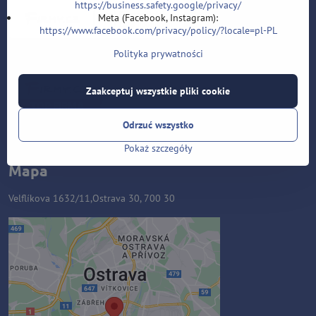
https://business.safety.google/privacy/
Meta (Facebook, Instagram):
https://www.facebook.com/privacy/policy/?locale=pl-PL
Polityka prywatności
Zaakceptuj wszystkie pliki cookie
Odrzuć wszystko
Pokaż szczegóły
Mapa
Velflíkova 1632/11,Ostrava 30, 700 30
Zawartość zewnętrzna jest
blokowana przez opcje
prywatności
Czy chcesz załadować zawartość