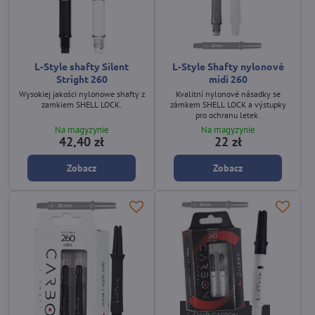
L-Style shafty Silent
L-Style Shafty nylonové
Stright 260
midi 260
Wysokiej jakości nylonowe shafty z
Kvalitní nylonové násadky se
zamkiem SHELL LOCK.
zámkem SHELL LOCK a výstupky
pro ochranu letek.
Na magyzynie
Na magyzynie
42,40 zł
22 zł
Zobacz
Zobacz