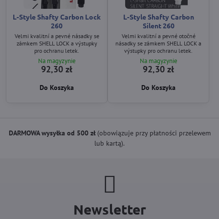
L-Style Shafty Carbon Lock
L-Style Shafty Carbon
260
Silent 260
Velmi kvalitní a pevné násadky se
Velmi kvalitní a pevné otočné
zámkem SHELL LOCK a výstupky
násadky se zámkem SHELL LOCK a
pro ochranu letek.
výstupky pro ochranu letek.
Na magyzynie
Na magyzynie
92,30 zł
92,30 zł
Do Koszyka
Do Koszyka
DARMOWA wysyłka od 500 zł
(obowiązuje przy płatności przelewem
lub kartą).
Newsletter