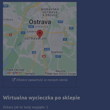
Zawartość zewnętrzna jest
blokowana przez opcje
prywatności
Czy chcesz załadować zawartość
zewnętrzną?
Zezwól raz
Zezwalaj zawsze - zgadzam się z
typem pliku cookie: Funkcjonalny
Otwórz zawartość w nowym oknie
Wirtualna wycieczka po sklepie
Zobacz jak to tutaj wygląda :-)