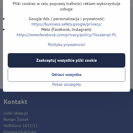
Pliki cookies w celu poprawy trafności reklam wykorzystuje
usługa:
Google Ads / personalizacja i prywatność:
https://business.safety.google/privacy/
Meta (Facebook, Instagram):
https://www.facebook.com/privacy/policy/?locale=pl-PL
Newsletter
Polityka prywatności
Zapisz się do naszego newslettera:
Zaakceptuj wszystkie pliki cookie
Subskrybuj
Odrzuć wszystko
Chcę zapisać się do newslettera przez e-mail
Pokaż szczegóły
Kontakt
Lotki-sklep.pl
Roman Šostek
Velflíkova 1632/11
Ostrava-Hrabůvka