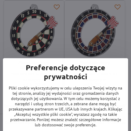
Medal akrylowy
Medal akrylowy
Preferencje dotyczące
MDA0010M31
MDA0010M30
Medal akrylowy. Grubość 3 mm.
Medal akrylowy. Grubość 3 mm.
prywatności
Na magyzynie
Na magyzynie
od 5,20 zł
od 5,20 zł
Pliki cookie wykorzystujemy w celu ulepszenia Twojej wizyty na
tej stronie, analizy jej wydajności oraz gromadzenia danych
Zobacz
Zobacz
dotyczących jej użytkowania. W tym celu możemy korzystać z
narzędzi i usług stron trzecich, a zebrane dane mogą być
przekazywane partnerom w UE, USA lub innych krajach. Klikając
„Akceptuj wszystkie pliki cookie", wyrażasz zgodę na takie
przetwarzanie. Poniżej możesz znaleźć szczegółowe informacje
DARMOWA wysyłka od 500 zł
(obowiązuje przy płatności przelewem
lub dostosować swoje preferencje.
lub kartą).