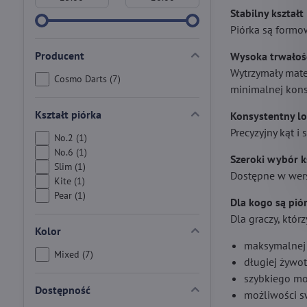
Stabilny kształt
Piórka są formo
Producent
Wysoka trwałoś
Wytrzymały mater
Cosmo Darts (7)
minimalnej kons
Kształt piórka
Konsystentny lo
Precyzyjny kąt i
No.2 (1)
No.6 (1)
Szeroki wybór k
Slim (1)
Dostępne w wers
Kite (1)
Pear (1)
Dla kogo są pió
Dla graczy, którz
Kolor
maksymalnej 
Mixed (7)
długiej żywo
szybkiego mo
Dostępność
możliwości s