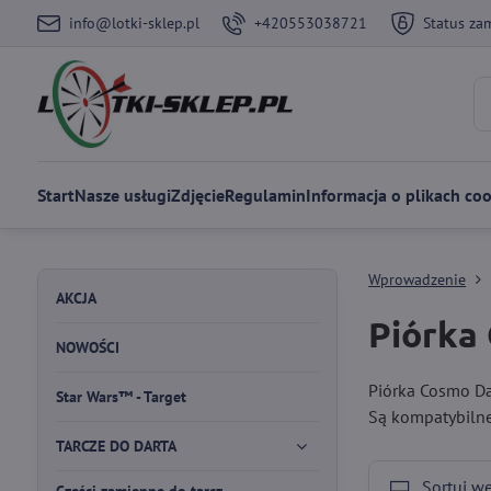
info@lotki-sklep.pl
+420553038721
Status za
Start
Nasze usługi
Zdjęcie
Regulamin
Informacja o plikach coo
Wprowadzenie
AKCJA
Piórka
NOWOŚCI
Piórka Cosmo Dar
Star Wars™ - Target
Są kompatybilne 
TARCZE DO DARTA
Sortuj w