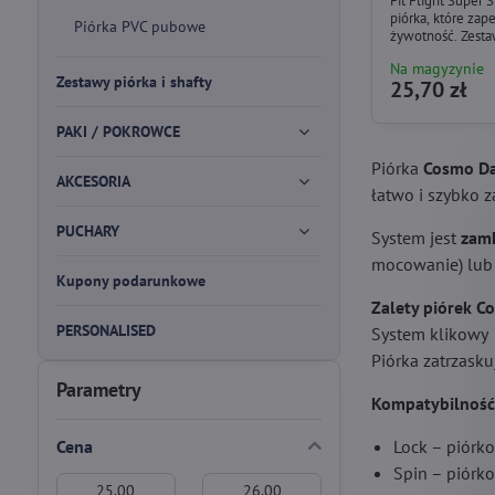
Fit Flight Super 
piórka, które zap
Piórka PVC pubowe
żywotność. Zestaw
Na magyzynie
Zestawy piórka i shafty
25,70 zł
PAKI / POKROWCE
Piórka
Cosmo Dar
AKCESORIA
łatwo i szybko 
PUCHARY
System jest
zam
mocowanie) lu
Kupony podarunkowe
Zalety piórek Co
PERSONALISED
System klikowy
Piórka zatrzasku
Parametry
Kompatybilność 
Cena
Lock – piórko
Spin – piórko
Od:
Do: