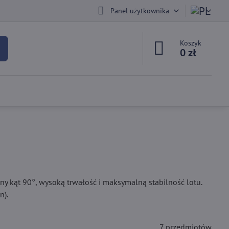
Panel użytkownika
Koszyk
0 zł
lny kąt 90°, wysoką trwałość i maksymalną stabilność lotu.
n).
7
przedmiotów