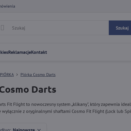
mówienia
Szukaj
kies
Reklamacje
Kontakt
PIÓRKA
Piórka Cosmo Darts
 Cosmo Darts
ts Fit Flight to nowoczesny system „klikany", który zapewnia idea
wyłącznie z oryginalnymi shaftami Cosmo Fit Flight (Lock lub Spi
edług:
Najnowsze