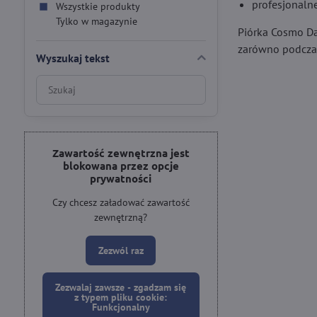
profesjonalne
Wszystkie produkty
Tylko w magazynie
Piórka Cosmo Da
zarówno podczas
Wyszukaj tekst
Wyniki
filtrów
wyszukiwania
w
pełnym
Zawartość zewnętrzna jest
blokowana przez opcje
tekście
prywatności
Czy chcesz załadować zawartość
zewnętrzną?
Zezwól raz
Zezwalaj zawsze - zgadzam się
z typem pliku cookie:
Funkcjonalny