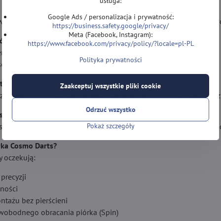
usługa:
Google Ads / personalizacja i prywatność:
wane w otwartym kształcie i zachowują idealny kąt 90° przez cały
https://business.safety.google/privacy/
Meta (Facebook, Instagram):
ć
https://www.facebook.com/privacy/policy/?locale=pl-PL
iał sprawia, że piórka są znacznie trwalsze niż klasyczne foliowe 
Polityka prywatności
erwacji.
t
Zaakceptuj wszystkie pliki cookie
 sztywna konstrukcja zapewniają stabilną trajektorię przy każdym rz
Odrzuć wszystko
ształtów i kolorów
Pokaż szczegóły
jach Standard, Slim oraz wielu innych kształtach dopasowanych d
rka Cosmo Darts?
y oczekują:
precyzji
tności
ntażu bez pierścieni
wobodnego obracania piórka (Spin)