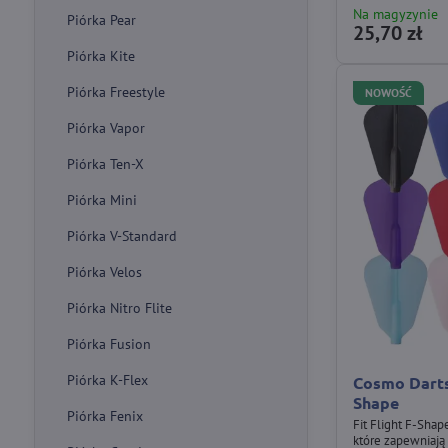
Na magyzynie
Piórka Pear
25,70 zł
Piórka Kite
Piórka Freestyle
NOWOŚĆ
Piórka Vapor
Piórka Ten-X
Piórka Mini
Piórka V-Standard
Piórka Velos
Piórka Nitro Flite
Piórka Fusion
Piórka K-Flex
Cosmo Darts 
Shape
Piórka Fenix
Fit Flight F-Shap
które zapewniają 