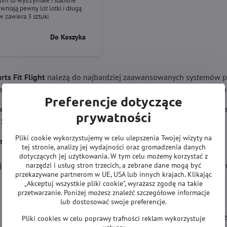
Slim to wytrzymałe i stabilne
ewniają pewny lot lotki i długą
 zawiera 3 sztuki.
Do Koszyka
ts Fit Flight
należą do najbardziej zaawansowanych systemów pi
zatrzaskują się w specjalnych shaftach Cosmo, co gwarantuje pewn
Preferencje dotyczące
knięty
, co oznacza, że piórka Fit Flight działają wyłącznie z oryg
prywatności
b
Spin
(swobodne obracanie piórka).
Pliki cookie wykorzystujemy w celu ulepszenia Twojej wizyty na
smo Fit Flight
tej stronie, analizy jej wydajności oraz gromadzenia danych
dotyczących jej użytkowania. W tym celu możemy korzystać z
ją się w shaftach jednym ruchem. Montaż i wymiana są szybkie, pro
narzędzi i usług stron trzecich, a zebrane dane mogą być
przekazywane partnerom w UE, USA lub innych krajach. Klikając
„Akceptuj wszystkie pliki cookie", wyrażasz zgodę na takie
Lock / Spin
przetwarzanie. Poniżej możesz znaleźć szczegółowe informacje
lub dostosować swoje preferencje.
 jest stabilnie zamocowane i nie obraca się
 obraca się swobodnie, co zmniejsza uszkodzenia przy kontakcie z
Pliki cookies w celu poprawy trafności reklam wykorzystuje