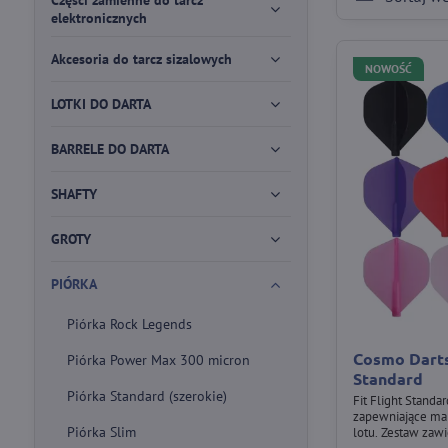
Części zamienne do tarcz
elektronicznych
Akcesoria do tarcz sizalowych
NOWOŚĆ
LOTKI DO DARTA
BARRELE DO DARTA
SHAFTY
GROTY
PIÓRKA
Piórka Rock Legends
Cosmo Darts 
Piórka Power Max 300 micron
Standard
Piórka Standard (szerokie)
Fit Flight Standa
zapewniające mak
Piórka Slim
lotu. Zestaw zawie