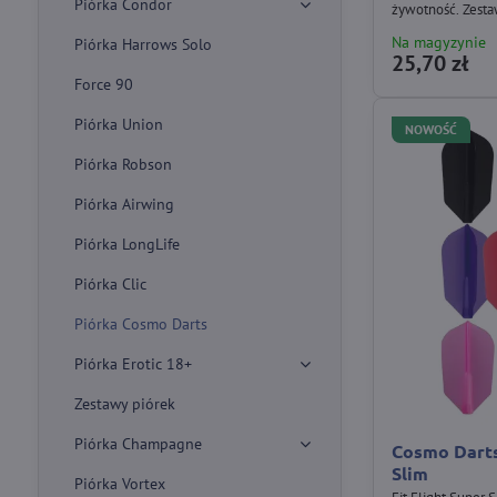
Piórka Condor
żywotność. Zestaw
Na magyzynie
Piórka Harrows Solo
25,70 zł
Force 90
Piórka Union
NOWOŚĆ
Piórka Robson
Piórka Airwing
Piórka LongLife
Piórka Clic
Piórka Cosmo Darts
Piórka Erotic 18+
Zestawy piórek
Piórka Champagne
Cosmo Darts 
Slim
Piórka Vortex