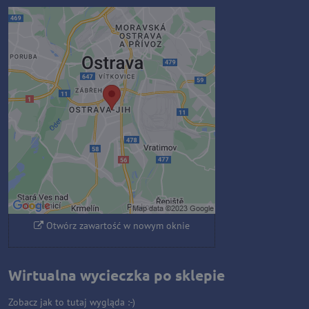
Zawartość zewnętrzna jest
blokowana przez opcje
prywatności
Czy chcesz załadować zawartość
zewnętrzną?
Zezwól raz
Zezwalaj zawsze - zgadzam się z
typem pliku cookie: Funkcjonalny
Otwórz zawartość w nowym oknie
Wirtualna wycieczka po sklepie
Zobacz jak to tutaj wygląda :-)