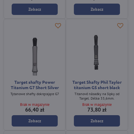
Zobacz
Zobacz
Target shafty Power
Target Shafty Phil Taylor
Titanium G7 Short Silver
titanium G5 short black
Tytanowe shafty dokręcające G7
Titanové násadky na šipky od
Target. Délka 33,6mm.
Brak w magazynie
Brak w magazynie
66,40 zł
73,80 zł
Zobacz
Zobacz