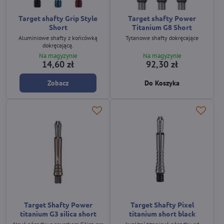
Target shafty Grip Style
Target shafty Power
Short
Titanium G8 Short
Aluminiowe shafty z końcówką
Tytanowe shafty dokręcające
dokręcającą.
Na magyzynie
Na magyzynie
14,60 zł
92,30 zł
Zobacz
Do Koszyka
Target Shafty Power
Target Shafty Pixel
titanium G3 silica short
titanium short black