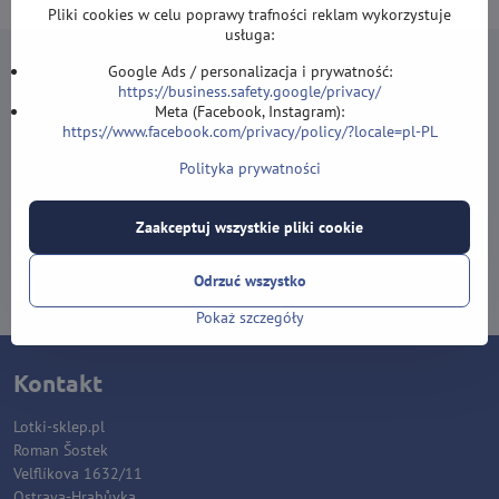
Pliki cookies w celu poprawy trafności reklam wykorzystuje
usługa:
Google Ads / personalizacja i prywatność:
https://business.safety.google/privacy/
Meta (Facebook, Instagram):
https://www.facebook.com/privacy/policy/?locale=pl-PL
Newsletter
Polityka prywatności
Zapisz się do naszego newslettera:
Zaakceptuj wszystkie pliki cookie
Subskrybuj
Odrzuć wszystko
Chcę zapisać się do newslettera przez e-mail
Pokaż szczegóły
Kontakt
Lotki-sklep.pl
Roman Šostek
Velflíkova 1632/11
Ostrava-Hrabůvka