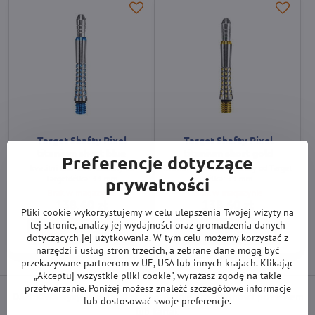
Target Shafty Pixel
Target Shafty Pixel
titanium short blue
titanium short gold
Preferencje dotyczące
kvalitní titaniové násadky od
kvalitní titaniové násadky od Target
prywatności
Targetdélka: 33 mm
délka: 33 mm
Brak w magazynie
Brak w magazynie
138,60 zł
138,60 zł
Pliki cookie wykorzystujemy w celu ulepszenia Twojej wizyty na
tej stronie, analizy jej wydajności oraz gromadzenia danych
Zobacz
Zobacz
dotyczących jej użytkowania. W tym celu możemy korzystać z
narzędzi i usług stron trzecich, a zebrane dane mogą być
przekazywane partnerom w UE, USA lub innych krajach. Klikając
„Akceptuj wszystkie pliki cookie", wyrażasz zgodę na takie
przetwarzanie. Poniżej możesz znaleźć szczegółowe informacje
DARMOWA wysyłka od 500 zł
(obowiązuje przy płatności przelewem
lub dostosować swoje preferencje.
lub kartą).