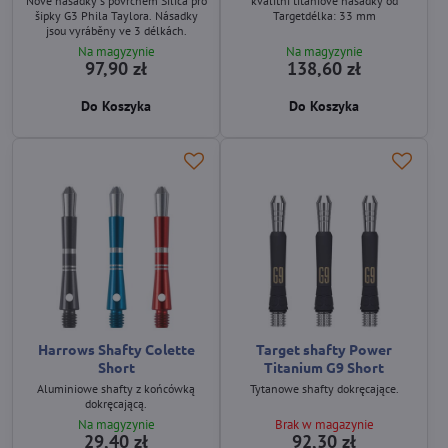
Nové násadky s povrchem Silica pro
kvalitní titaniové násadky od
šipky G3 Phila Taylora. Násadky
Targetdélka: 33 mm
jsou vyráběny ve 3 délkách.
Na magyzynie
Na magyzynie
97,90 zł
138,60 zł
Do Koszyka
Do Koszyka
Harrows Shafty Colette
Target shafty Power
Short
Titanium G9 Short
Aluminiowe shafty z końcówką
Tytanowe shafty dokręcające.
dokręcającą.
Na magyzynie
Brak w magazynie
29,40 zł
92,30 zł