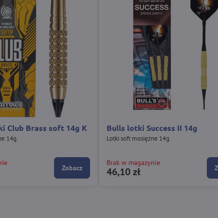
i Club Brass soft 14g K
Bulls lotki Success II 14g
ne 14g.
Lotki soft mosiężne 14g.
nie
Brak w magazynie
Zobacz
46,10 zł