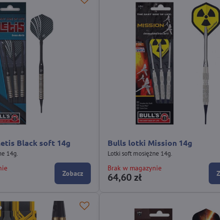
Metis Black soft 14g
Bulls lotki Mission 14g
ne 14g.
Lotki soft mosiężne 14g.
nie
Brak w magazynie
Zobacz
64,60 zł