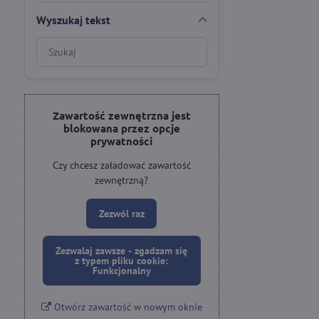
Wyszukaj tekst
Wyniki
filtrów
wyszukiwania
w
pełnym
Zawartość zewnętrzna jest
blokowana przez opcje
tekście
prywatności
Czy chcesz załadować zawartość
zewnętrzną?
Zezwól raz
Zezwalaj zawsze - zgadzam się
z typem pliku cookie:
Funkcjonalny
Otwórz zawartość w nowym oknie