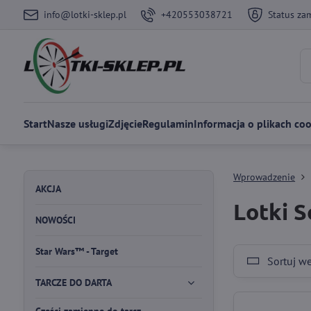
info@lotki-sklep.pl
+420553038721
Status za
Start
Nasze usługi
Zdjęcie
Regulamin
Informacja o plikach coo
Wprowadzenie
AKCJA
Lotki 
NOWOŚCI
Star Wars™ - Target
Sortuj w
TARCZE DO DARTA