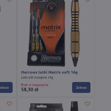
Harrows lotki Matrix soft 14g
Lotki soft mosiężne 14g.
Brak w magazynie
Zobacz
Zobacz
58,30 zł