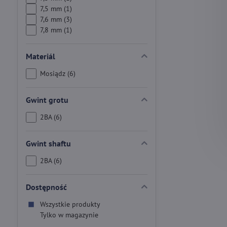
7,5 mm (1)
7,6 mm (3)
7,8 mm (1)
Materiál
Mosiądz (6)
Gwint grotu
2BA (6)
Gwint shaftu
2BA (6)
Dostępność
Wszystkie produkty
Tylko w magazynie