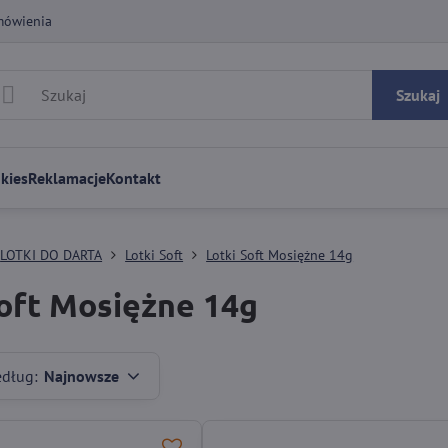
mówienia
Szukaj
kies
Reklamacje
Kontakt
LOTKI DO DARTA
Lotki Soft
Lotki Soft Mosiężne 14g
Soft Mosiężne 14g
edług:
Najnowsze