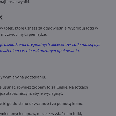
najlepsze wyniki.
k
w lotek, które uznasz za odpowiednie. Wypróbuj lotki w
a my zwrócimy Ci pieniądze.
knąć uszkodzenia oryginalnych akcesoriów. Lotki muszą być
posażeniem i w nieuszkodzonym opakowaniu.
y wymiany na poczekaniu.
e usunąć, również zrobimy to za Ciebie. Na lotkach
uż złapać niczym, aby je wyciągnąć.
cić go do stanu używalności za pomocą kranu.
wymienionych napraw, możesz wysłać nam lotki,