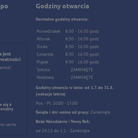
 po
Godziny otwarcia
Normalne godziny otwarcia:
Poniedziałek
8:30
-
16:30
godz
Wtorek
8:30
-
16:30
godz
Środa
8:30
-
16:30
godz
 jest
Czwartek
8:30
-
16:30
godz
ywatności
Piątek
8:30
-
16:30
godz
artość
Sobota
ZAMKNIĘTE
Niedziela
ZAMKNIĘTE
Godziny otwarcia w lecie: od 1.7. do 31.8.
(wakacje letnie)
Pon. - Pt. 10:00 - 15:00
 się z
jonalny
Święta i dni wolne od pracy:
Zamknięte
Boże Narodzenie i Nowy Rok:
ym oknie
od 24.12 do 1.1. - Zamknięte