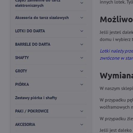
Części zamienne do tarcz
innych lotek. Ty
elektronicznych
Możliwo
Akcesoria do tarcz sizalowych
LOTKI DO DARTA
Jeśli jesteś da
domu i wybierz t
BARRELE DO DARTA
Lotki należy prz
SHAFTY
zwrócone w sta
GROTY
Wymiana
PIÓRKA
W naszym sklep
Zestawy piórka i shafty
W przypadku pękn
wolframowych mo
PAKI / POKROWCE
W przypadku źle
AKCESORIA
Jeśli jest dale