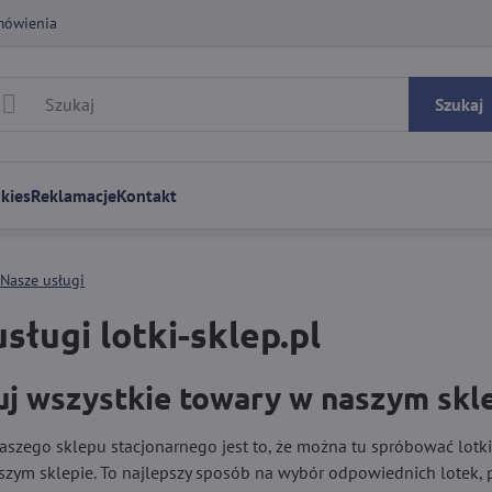
mówienia
Szukaj
kies
Reklamacje
Kontakt
Nasze usługi
sługi lotki-sklep.pl
j wszystkie towary w naszym skl
szego sklepu stacjonarnego jest to, że można tu spróbować lotki
zym sklepie. To najlepszy sposób na wybór odpowiednich lotek, p