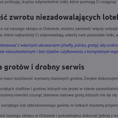
lko próbując, kupisz odpowiednie lotki, które pomogą Ci osiągnąć 
ść zwrotu niezadowalających lote
leko od naszego sklepu w Ostrawie, możesz zamówić więcej rodzajó
e, które najbardziej Ci odpowiadają, odeślij nam pozostałe lotki, 
etestować z własnymi akcesoriami (shafty, piórka, groty), aby uni
nie nieuszkodzonym i bez śladów użytkowania z kompletnym wy
 grotów i drobny serwis
ie masz możliwość wymiany stalowych grotów. Zwykle dokonujem
iętych shaftów i grotów, których nie jesteś w stanie samodzielni
żemy również usunąć złamane stalowe groty, których nie da się j
 naciętego lub zablokowanego gwintu w lotkach możemy przywró
ko od naszego sklepu w Ostrawie i potrzebujesz dokonać jednej z 