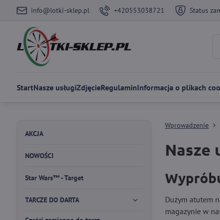
info@lotki-sklep.pl
+420553038721
Status za
Start
Nasze usługi
Zdjęcie
Regulamin
Informacja o plikach coo
Wprowadzenie
AKCJA
Nasze u
NOWOŚCI
Wypróbu
Star Wars™ - Target
Dużym atutem na
TARCZE DO DARTA
magazynie w nas