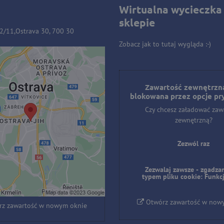
Wirtualna wycieczka
sklepie
32/11,Ostrava 30, 700 30
Zobacz jak to tutaj wygląda :-)
ość zewnętrzna jest
owana przez opcje
Zawartość zewnętrzna
blokowana przez opcje pr
prywatności
Czy chcesz załadować zaw
hcesz załadować zawartość
zewnętrzną?
zewnętrzną?
Zezwól raz
Zezwól raz
Zezwalaj zawsze - zgadzam
laj zawsze - zgadzam się z
typem pliku cookie: Funkc
pliku cookie: Funkcjonalny
Otwórz zawartość w now
z zawartość w nowym oknie