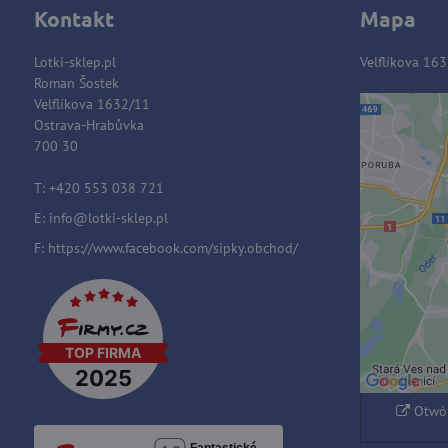
Kontakt
Mapa
Lotki-sklep.pl
Velflíkova 16
Roman Šostek
Velflíkova 1632/11
Ostrava-Hrabůvka
Zawart
700 30
blok
T: +420 553 038 721
E:
i
nfo@lotki-sklep.pl
Czy c
F:
https://www.facebook.com/sipky.obchod/
Zezwa
typem 
Otwór