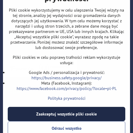
E:
i
nfo@lotki-sklep.pl
F:
https://www.facebook.com/sipky.obchod/
Pliki cookie wykorzystujemy w celu ulepszenia Twojej wizyty na
tej stronie, analizy jej wydajności oraz gromadzenia danych
dotyczących jej użytkowania. W tym celu możemy korzystać z
narzędzi i usług stron trzecich, a zebrane dane mogą być
przekazywane partnerom w UE, USA lub innych krajach. Klikając
„Akceptuj wszystkie pliki cookie", wyrażasz zgodę na takie
przetwarzanie. Poniżej możesz znaleźć szczegółowe informacje
lub dostosować swoje preferencje.
Pliki cookies w celu poprawy trafności reklam wykorzystuje
usługa:
Google Ads / personalizacja i prywatność:
https://business.safety.google/privacy/
Meta (Facebook, Instagram):
https://www.facebook.com/privacy/policy/?locale=pl-PL
Mapa
Polityka prywatności
Velflíkova 1632/11,Ostrava 30, 700 30
Zaakceptuj wszystkie pliki cookie
Zawartość zewnętrzna jest
Odrzuć wszystko