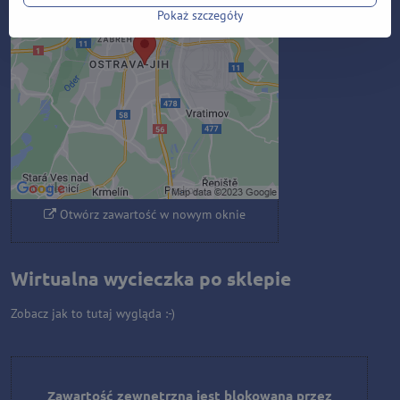
blokowana przez opcje
Pokaż szczegóły
prywatności
Czy chcesz załadować zawartość
zewnętrzną?
Zezwól raz
Zezwalaj zawsze - zgadzam się z
typem pliku cookie: Funkcjonalny
Otwórz zawartość w nowym oknie
Wirtualna wycieczka po sklepie
Zobacz jak to tutaj wygląda :-)
Zawartość zewnętrzna jest blokowana przez