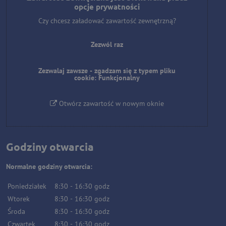
opcje prywatności
Czy chcesz załadować zawartość zewnętrzną?
Zezwól raz
Zezwalaj zawsze - zgadzam się z typem pliku
cookie: Funkcjonalny
Otwórz zawartość w nowym oknie
Godziny otwarcia
Normalne godziny otwarcia:
Poniedziałek
8:30
-
16:30
godz
Wtorek
8:30
-
16:30
godz
Środa
8:30
-
16:30
godz
Czwartek
8:30
-
16:30
godz