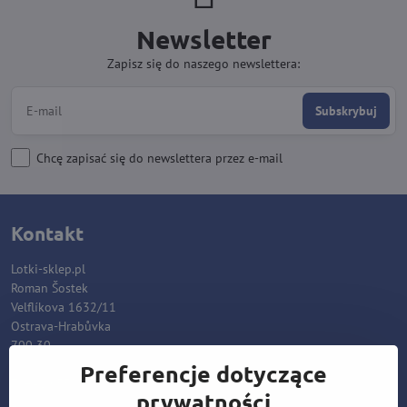
Newsletter
Zapisz się do naszego newslettera:
Subskrybuj
Chcę zapisać się do newslettera przez e-mail
Kontakt
Lotki-sklep.pl
Roman Šostek
Velflíkova 1632/11
Ostrava-Hrabůvka
700 30
Preferencje dotyczące
T: +420 553 038 721
prywatności