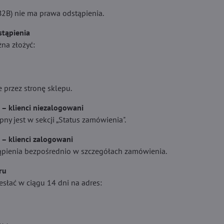
B2B) nie ma prawa odstąpienia.
stąpienia
na złożyć:
e przez stronę sklepu.
 – klienci niezalogowani
ny jest w sekcji „Status zamówienia".
 – klienci zalogowani
pienia bezpośrednio w szczegółach zamówienia.
ru
esłać w ciągu 14 dni na adres: