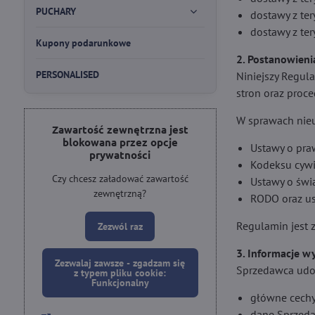
PUCHARY
dostawy z te
dostawy z te
Kupony podarunkowe
2. Postanowieni
PERSONALISED
Niniejszy Regul
stron oraz proc
W sprawach nieu
Zawartość zewnętrzna jest
blokowana przez opcje
Ustawy o pra
prywatności
Kodeksu cywi
Czy chcesz załadować zawartość
Ustawy o świ
zewnętrzną?
RODO oraz us
Regulamin jest 
Zezwól raz
3. Informacje 
Zezwalaj zawsze - zgadzam się
Sprzedawca udos
z typem pliku cookie:
Funkcjonalny
główne cechy
dane Sprzeda