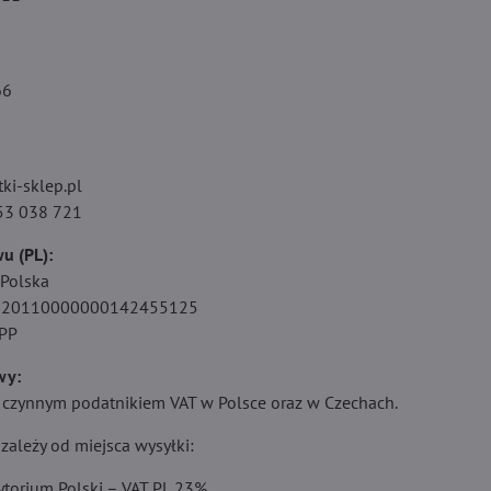
66
ki-sklep.pl
553 038 721
u (PL):
 Polska
9020110000000142455125
PP
wy:
 czynnym podatnikiem VAT w Polsce oraz w Czechach.
ależy od miejsca wysyłki:
ytorium Polski – VAT PL 23%,