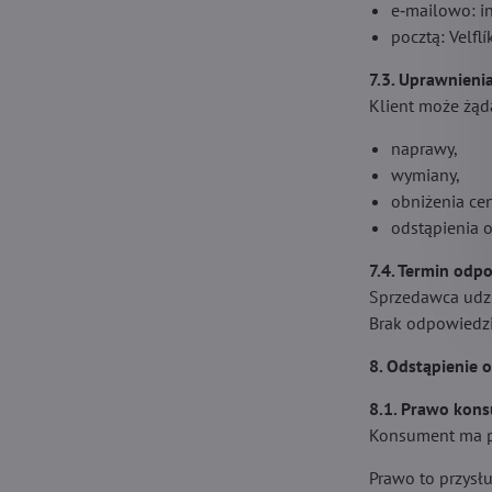
e‑mailowo: i
pocztą: Velfl
7.3. Uprawnieni
Klient może żąd
naprawy,
wymiany,
obniżenia cen
odstąpienia 
7.4. Termin odp
Sprzedawca udzi
Brak odpowiedzi
8. Odstąpienie
8.1. Prawo kon
Konsument ma pr
Prawo to przysł