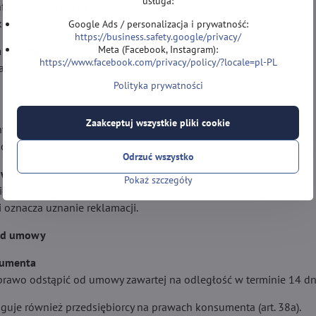
usługa:
nfo@lotki-sklep.pl
íkova 1632/11, 700 30 Ostrava, Czech Republic
Google Ads / personalizacja i prywatność:
https://business.safety.google/privacy/
Meta (Facebook, Instagram):
a Klienta
https://www.facebook.com/privacy/policy/?locale=pl-PL
ać:
Polityka prywatności
Zaakceptuj wszystkie pliki cookie
y,
od umowy (wada istotna).
Odrzuć wszystko
owiedzi
Pokaż szczegóły
eli odpowiedzi na reklamację w terminie 14 dni.
 oznacza uznanie reklamacji.
 od umowy
sumenta
awo odstąpić od umowy zawartej na odległość w terminie 14 dni
uguje również przedsiębiorcy na prawach konsumenta (art. 38a).