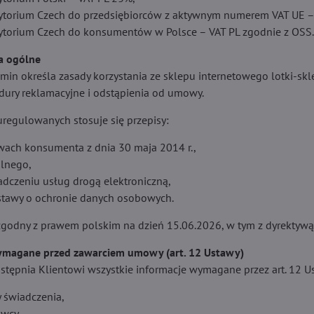
rytorium Czech do przedsiębiorców z aktywnym numerem VAT UE 
rytorium Czech do konsumentów w Polsce – VAT PL zgodnie z OSS
a ogólne
amin określa zasady korzystania ze sklepu internetowego lotki-sk
edury reklamacyjne i odstąpienia od umowy.
regulowanych stosuje się przepisy:
wach konsumenta z dnia 30 maja 2014 r.,
lnego,
adczeniu usług drogą elektroniczną,
tawy o ochronie danych osobowych.
zgodny z prawem polskim na dzień 15.06.2026, w tym z dyrektyw
wymagane przed zawarciem umowy (art. 12 Ustawy)
tępnia Klientowi wszystkie informacje wymagane przez art. 12 
 świadczenia,
wcy,