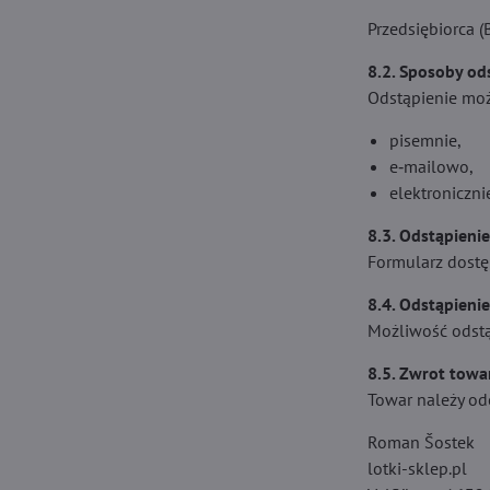
Przedsiębiorca (
8.2. Sposoby od
Odstąpienie moż
pisemnie,
e‑mailowo,
elektroniczni
8.3. Odstąpienie
Formularz dostęp
8.4. Odstąpienie
Możliwość odstą
8.5. Zwrot towa
Towar należy od
Roman Šostek
lotki-sklep.pl