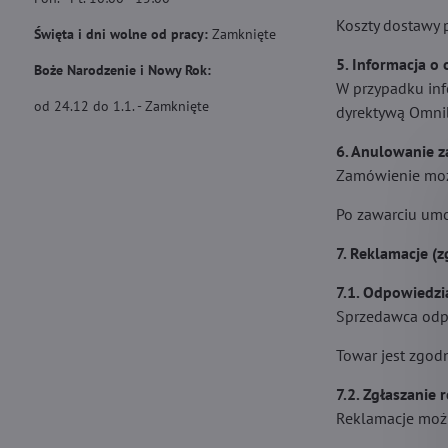
Koszty dostawy
Święta i dni wolne od pracy:
Zamknięte
5. Informacja o
Boże Narodzenie i Nowy Rok:
W przypadku inf
od 24.12 do 1.1. - Zamknięte
dyrektywą Omnib
6. Anulowanie 
Zamówienie moż
Po zawarciu umo
7. Reklamacje 
7.1. Odpowiedz
Sprzedawca odpo
Towar jest zgod
7.2. Zgłaszanie 
Reklamacje moż