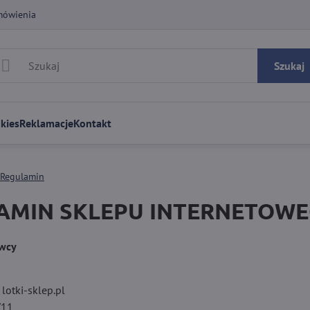
mówienia
Szukaj
kies
Reklamacje
Kontakt
Regulamin
MIN SKLEPU INTERNETOWEGO 
awcy
lotki-sklep.pl
/11