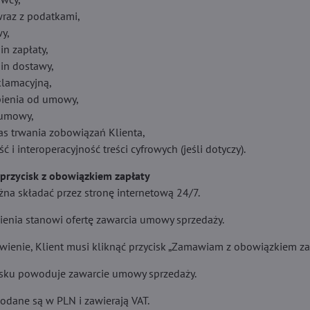
wraz z podatkami,
y,
in zapłaty,
min dostawy,
klamacyjną,
ienia od umowy,
 umowy,
as trwania zobowiązań Klienta,
ć i interoperacyjność treści cyfrowych (jeśli dotyczy).
 przycisk z obowiązkiem zapłaty
a składać przez stronę internetową 24/7.
enia stanowi ofertę zawarcia umowy sprzedaży.
wienie, Klient musi kliknąć przycisk „Zamawiam z obowiązkiem zap
cisku powoduje zawarcie umowy sprzedaży.
odane są w PLN i zawierają VAT.