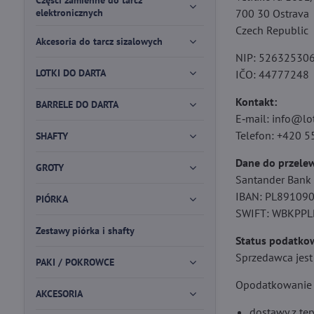
Części zamienne do tarcz
elektronicznych
700 30 Ostrava
Czech Republic
Akcesoria do tarcz sizalowych
NIP: 52632530
LOTKI DO DARTA
IČO: 44777248
Kontakt:
BARRELE DO DARTA
E‑mail: info@lot
Telefon: +420 
SHAFTY
Dane do przelew
GROTY
Santander Bank
IBAN: PL8910
PIÓRKA
SWIFT: WBKPPL
Zestawy piórka i shafty
Status podatko
Sprzedawca jest
PAKI / POKROWCE
Opodatkowanie z
AKCESORIA
dostawy z ter