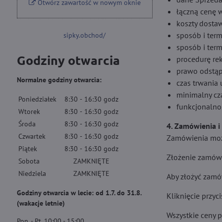
Otwórz zawartość w nowym oknie
łączną cenę 
koszty dostaw
sposób i term
sipky.obchod/
sposób i ter
Godziny otwarcia
procedurę re
prawo odstąp
Normalne godziny otwarcia:
czas trwania
minimalny cz
Poniedziałek
8:30
-
16:30
godz
funkcjonalnoś
Wtorek
8:30
-
16:30
godz
Środa
8:30
-
16:30
godz
4. Zamówienia i
Czwartek
8:30
-
16:30
godz
Zamówienia możn
Piątek
8:30
-
16:30
godz
Złożenie zamówi
Sobota
ZAMKNIĘTE
Niedziela
ZAMKNIĘTE
Aby złożyć zamó
Godziny otwarcia w lecie: od 1.7. do 31.8.
Kliknięcie przy
(wakacje letnie)
Wszystkie ceny p
Pon. - Pt. 10:00 - 15:00