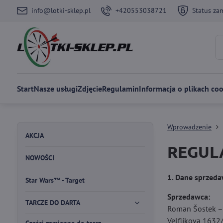
info@lotki-sklep.pl
+420553038721
Status za
Start
Nasze usługi
Zdjęcie
Regulamin
Informacja o plikach coo
Wprowadzenie
AKCJA
REGULA
NOWOŚCI
1. Dane sprzed
Star Wars™ - Target
Sprzedawca:
TARCZE DO DARTA
Roman Šostek – 
Velflíkova 1632