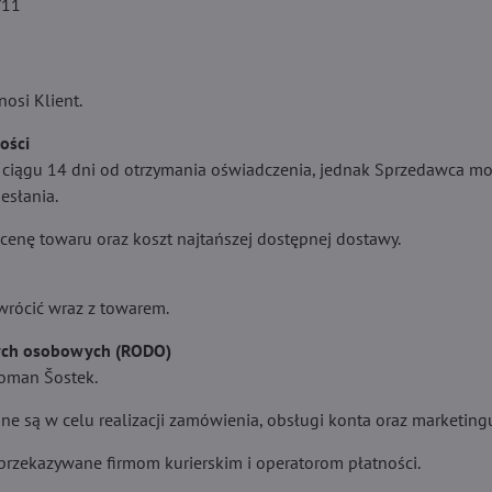
/11
osi Klient.
ości
 ciągu 14 dni od otrzymania oświadczenia, jednak Sprzedawca m
esłania.
cenę towaru oraz koszt najtańszej dostępnej dostawy.
zwrócić wraz z towarem.
ych osobowych (RODO)
Roman Šostek.
e są w celu realizacji zamówienia, obsługi konta oraz marketingu
rzekazywane firmom kurierskim i operatorom płatności.