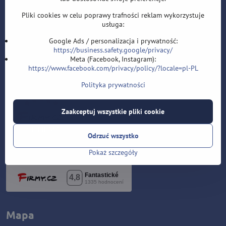
Velflíkova 1632/11
Pliki cookies w celu poprawy trafności reklam wykorzystuje
Ostrava-Hrabůvka
usługa:
700 30
Google Ads / personalizacja i prywatność:
T: +420 553 038 721
https://business.safety.google/privacy/
Meta (Facebook, Instagram):
E:
i
nfo@lotki-sklep.pl
https://www.facebook.com/privacy/policy/?locale=pl-PL
F:
https://www.facebook.com/sipky.obchod/
Polityka prywatności
Zaakceptuj wszystkie pliki cookie
Odrzuć wszystko
Pokaż szczegóły
Mapa