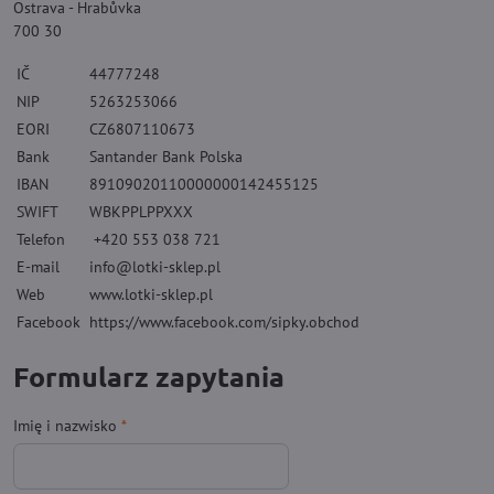
Ostrava - Hrabůvka
700 30
IČ
44777248
NIP
5263253066
EORI
CZ6807110673
Bank
Santander Bank Polska
IBAN
89109020110000000142455125
SWIFT
WBKPPLPPXXX
Telefon
+420 553 038 721
E-mail
info@lotki-sklep.pl
Web
www.lotki-sklep.pl
Facebook
https://www.facebook.com/sipky.obchod
Formularz zapytania
Imię i nazwisko
*