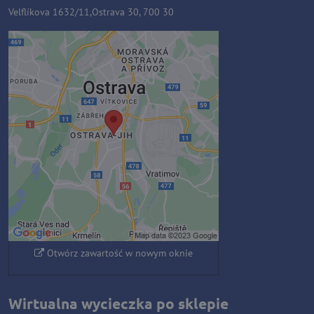
Velflíkova 1632/11,Ostrava 30, 700 30
Zawartość zewnętrzna jest
blokowana przez opcje
prywatności
Czy chcesz załadować zawartość
zewnętrzną?
Zezwól raz
Zezwalaj zawsze - zgadzam się z
typem pliku cookie: Funkcjonalny
Otwórz zawartość w nowym oknie
Wirtualna wycieczka po sklepie