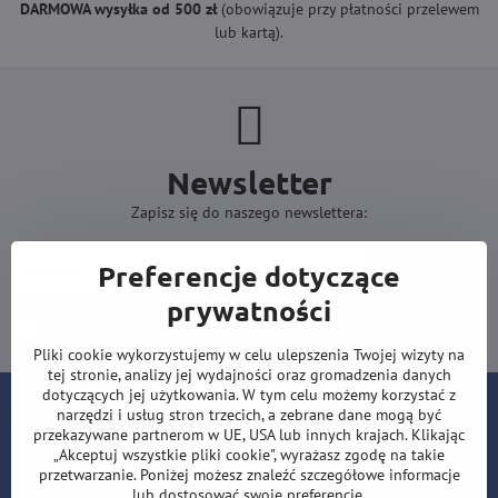
DARMOWA wysyłka od 500 zł
(obowiązuje przy płatności przelewem
lub kartą).
Newsletter
Zapisz się do naszego newslettera:
Preferencje dotyczące
Subskrybuj
prywatności
Chcę zapisać się do newslettera przez e-mail
Pliki cookie wykorzystujemy w celu ulepszenia Twojej wizyty na
tej stronie, analizy jej wydajności oraz gromadzenia danych
dotyczących jej użytkowania. W tym celu możemy korzystać z
narzędzi i usług stron trzecich, a zebrane dane mogą być
Kontakt
przekazywane partnerom w UE, USA lub innych krajach. Klikając
„Akceptuj wszystkie pliki cookie", wyrażasz zgodę na takie
Lotki-sklep.pl
przetwarzanie. Poniżej możesz znaleźć szczegółowe informacje
Roman Šostek
lub dostosować swoje preferencje.