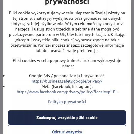
prywatności
Pliki cookie wykorzystujemy w celu ulepszenia Twojej wizyty na
tej stronie, analizy jej wydajności oraz gromadzenia danych
dotyczących jej użytkowania. W tym celu możemy korzystać z
narzędzi i usług stron trzecich, a zebrane dane mogą być
przekazywane partnerom w UE, USA lub innych krajach. Klikając
Target lotki Gabriel
Shot lotki Tribal Weapon
„Akceptuj wszystkie pliki cookie", wyrażasz zgodę na takie
Clemens 95K soft 19g
soft 19g
przetwarzanie. Poniżej możesz znaleźć szczegółowe informacje
Lotki soft 95% wolframu.
Lotki soft 90% wolframu.
lub dostosować swoje preferencje.
Na magyzynie
Na magyzynie
554,80 zł
479,20 zł
Pliki cookies w celu poprawy trafności reklam wykorzystuje
usługa:
Do Koszyka
Do Koszyka
Google Ads / personalizacja i prywatność:
https://business.safety.google/privacy/
Meta (Facebook, Instagram):
https://www.facebook.com/privacy/policy/?locale=pl-PL
Polityka prywatności
Zaakceptuj wszystkie pliki cookie
Odrzuć wszystko