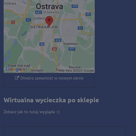
blokowana przez opcje
prywatności
Czy chcesz załadować zawartość
zewnętrzną?
Zezwól raz
Zezwalaj zawsze - zgadzam się z
typem pliku cookie: Funkcjonalny
Otwórz zawartość w nowym oknie
Wirtualna wycieczka po sklepie
Zobacz jak to tutaj wygląda :-)