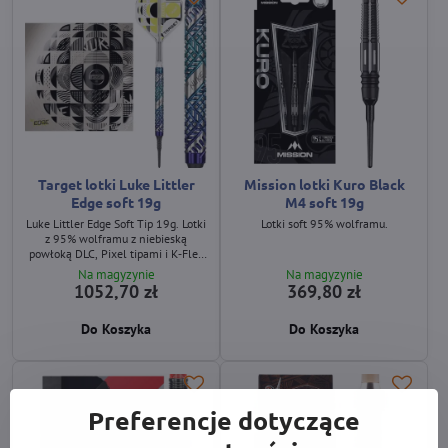
Target lotki Luke Littler
Mission lotki Kuro Black
Edge soft 19g
M4 soft 19g
Luke Littler Edge Soft Tip 19g. Lotki
Lotki soft 95% wolframu.
z 95% wolframu z niebieską
powłoką DLC, Pixel tipami i K‑Flex
Player Edition piórkami.
Na magyzynie
Na magyzynie
1052,70 zł
369,80 zł
Do Koszyka
Do Koszyka
Preferencje dotyczące