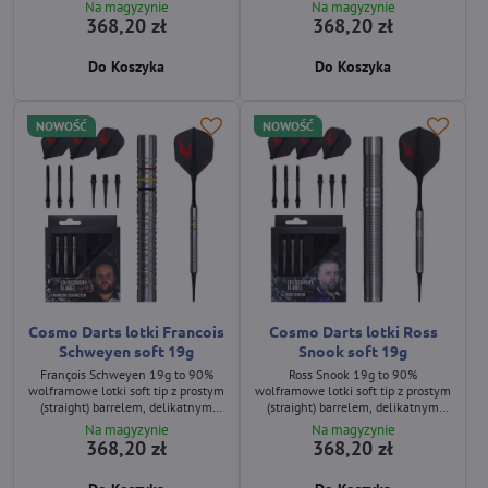
profilu i zwężonej przedniej oraz
zwężonej, gładkiej przedniej części
Na magyzynie
Na magyzynie
tylnej części. Przód wykorzystuje
oraz prostej tylnej części z
368,20 zł
368,20 zł
podłużne nacięcia, tył drobny
delikatnym ringed gripem. W
micro‑ringed grip. W zestawie
zestawie znajdują się Fit Flight
Do Koszyka
Do Koszyka
znajdują się Fit Flight Shape, Fit
Shape, Fit Shaft GEAR Slim
Shaft GEAR Slim Spinning oraz Fit
Spinning oraz Fit Point PLUS.
Point PLUS.
NOWOŚĆ
NOWOŚĆ
Cosmo Darts lotki Francois
Cosmo Darts lotki Ross
Schweyen soft 19g
Snook soft 19g
François Schweyen 19g to 90%
Ross Snook 19g to 90%
wolframowe lotki soft tip z prostym
wolframowe lotki soft tip z prostym
(straight) barrelem, delikatnym
(straight) barrelem, delikatnym
ringed gripem oraz belgijskimi
ringed gripem oraz zestawem Fit
Na magyzynie
Na magyzynie
barwami narodowymi (czarny, żółty,
Flight Shape, Fit Shaft GEAR Slim
368,20 zł
368,20 zł
czerwony) na przedniej części.
Spinning i Fit Point PLUS.