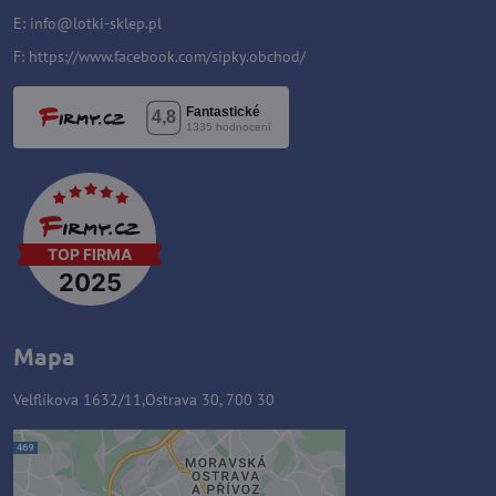
E:
i
nfo@lotki-sklep.pl
F:
https://www.facebook.com/sipky.obchod/
Mapa
Velflíkova 1632/11,Ostrava 30, 700 30
Zawartość zewnętrzna jest