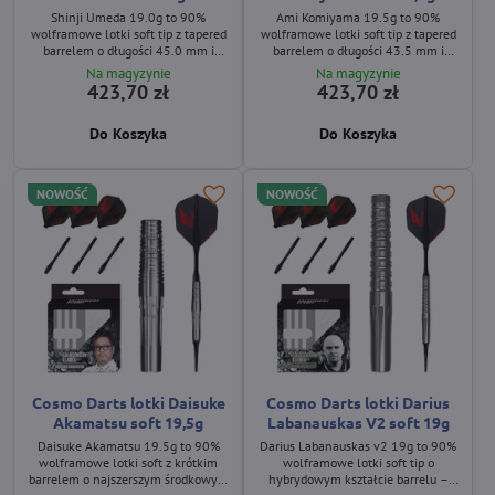
Shinji Umeda 19.0g to 90%
Ami Komiyama 19.5g to 90%
wolframowe lotki soft tip z tapered
wolframowe lotki soft tip z tapered
barrelem o długości 45.0 mm i
barrelem o długości 43.5 mm i
maksymalnej średnicy 7.0 mm.
maksymalnej średnicy 7.2 mm.
Na magyzynie
Na magyzynie
Barrel łączy gładką przednią część,
Barrel łączy diamentowy wzór z
423,70 zł
423,70 zł
poziome pierścienie oraz
przodu, poziome pierścienie oraz
wielokolorową powłokę PVD.
wielokolorową powłokę PVD.
Do Koszyka
Do Koszyka
NOWOŚĆ
NOWOŚĆ
Cosmo Darts lotki Daisuke
Cosmo Darts lotki Darius
Akamatsu soft 19,5g
Labanauskas V2 soft 19g
Daisuke Akamatsu 19.5g to 90%
Darius Labanauskas v2 19g to 90%
wolframowe lotki soft z krótkim
wolframowe lotki soft tip o
barrelem o najszerszym środkowym
hybrydowym kształcie barrelu –