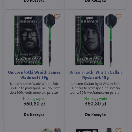
Do Koszyka
Do Koszyka
Unicorn lotki Wraith James
Unicorn lotki Wraith Callan
Wade soft 19g
Rydz soft 19g
Unicorn James Wade Wraith Soft
Unicorn Callan Rydz Wraith Soft
Tip 19g to profesjonalne lotki soft
Tip 19g to profesjonalne soft tip
tip z 90% wolframowym parallel
lotki z 90% wolframowym parallel
barrelem, centralnym Wraith®
barrelem, przednim Wraith® gripem
Na magyzynie
Na magyzynie
gripem i czarną powłoką PVD.
i czarną powłoką PVD. Zapewniają
360,80 zł
360,80 zł
Zapewniają maksymalną kontrolę,
maksymalną kontrolę, stabilność i
precyzję i stabilny lot dzięki grotom
precyzję dzięki Epic Soft Tips oraz
Do Koszyka
Do Koszyka
Epic Soft Tips oraz shaftom Gripper
shaftom Gripper 4.
4.