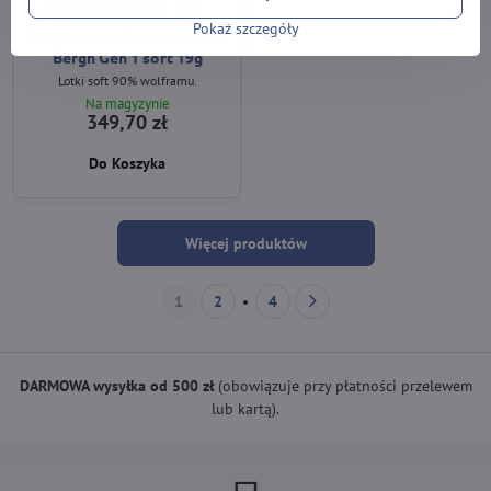
Pokaż szczegóły
Target lotki Dimitri Van den
Bergh Gen 1 soft 19g
Lotki soft 90% wolframu.
Na magyzynie
349,70 zł
Do Koszyka
Więcej produktów
1
2
4
DARMOWA wysyłka od 500 zł
(obowiązuje przy płatności przelewem
lub kartą).