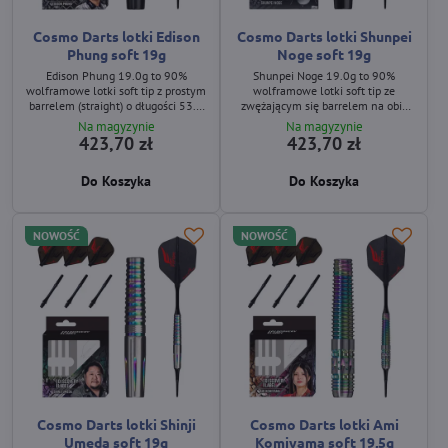
Cosmo Darts lotki Edison
Cosmo Darts lotki Shunpei
Phung soft 19g
Noge soft 19g
Edison Phung 19.0g to 90%
Shunpei Noge 19.0g to 90%
wolframowe lotki soft tip z prostym
wolframowe lotki soft tip ze
barrelem (straight) o długości 53.0
zwężającym się barrelem na obie
mm i maksymalnej średnicy 6.4
strony od środka (double tapered) o
Na magyzynie
Na magyzynie
mm. Barrel posiada kombinowany
długości 45.0 mm i maksymalnej
423,70 zł
423,70 zł
grip z delikatnych pierścieni oraz
średnicy 7.4 mm. Barrel posiada
frezowanych rowków, uzupełniony
wyraźny, równomierny
Do Koszyka
Do Koszyka
kontrastowym czarno‑srebrnym
pierścieniowy grip na całej długości
wykończeniem.
oraz ciemne wykończenie
powierzchni.
NOWOŚĆ
NOWOŚĆ
Cosmo Darts lotki Shinji
Cosmo Darts lotki Ami
Umeda soft 19g
Komiyama soft 19,5g