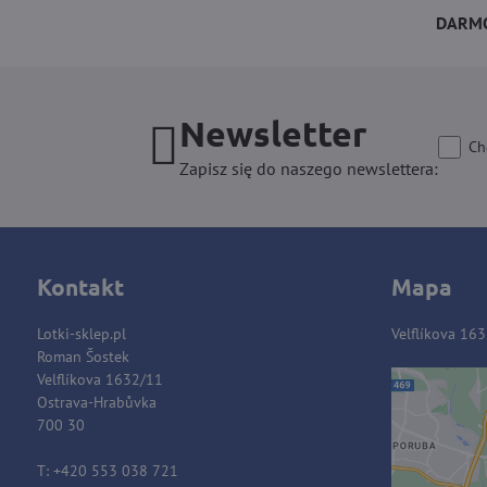
DARMO
Newsletter
Ch
Zapisz się do naszego newslettera:
Kontakt
Mapa
Lotki-sklep.pl
Velflíkova 16
Roman Šostek
Velflíkova 1632/11
Ostrava-Hrabůvka
Zawart
700 30
blok
T: +420 553 038 721