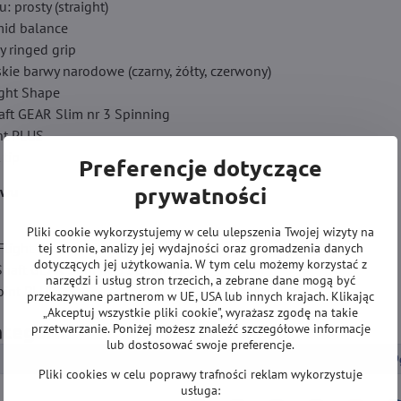
u: prosty (straight)
id balance
y ringed grip
skie barwy narodowe (czarny, żółty, czerwony)
light Shape
haft GEAR Slim nr 3 Spinning
int PLUS
 tip
Preferencje dotyczące
prywatności
awu
Pliki cookie wykorzystujemy w celu ulepszenia Twojej wizyty na
 Flight Shape
tej stronie, analizy jej wydajności oraz gromadzenia danych
dotyczących jej użytkowania. W tym celu możemy korzystać z
 Shaft GEAR Slim nr 3 Spinning
narzędzi i usług stron trzecich, a zebrane dane mogą być
Point PLUS
przekazywane partnerom w UE, USA lub innych krajach. Klikając
„Akceptuj wszystkie pliki cookie", wyrażasz zgodę na takie
ategorii
przetwarzanie. Poniżej możesz znaleźć szczegółowe informacje
lub dostosować swoje preferencje.
LOTKI DO DARTA
Lotki Soft
Lotki Soft wolframowe 19
Pliki cookies w celu poprawy trafności reklam wykorzystuje
usługa: