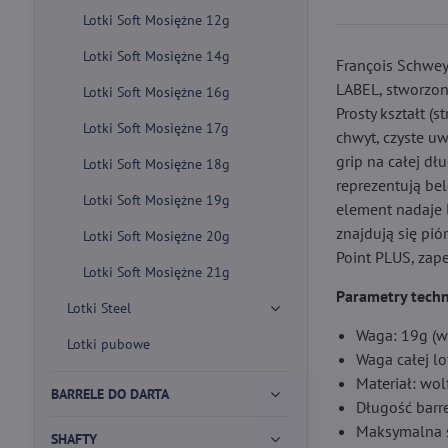
Lotki Soft Mosiężne 12g
Lotki Soft Mosiężne 14g
François Schwey
LABEL, stworzone
Lotki Soft Mosiężne 16g
Prosty kształt (
Lotki Soft Mosiężne 17g
chwyt, czyste uw
grip na całej dł
Lotki Soft Mosiężne 18g
reprezentują be
Lotki Soft Mosiężne 19g
element nadaje 
znajdują się pió
Lotki Soft Mosiężne 20g
Point PLUS, zap
Lotki Soft Mosiężne 21g
Parametry techn
Lotki Steel
Waga: 19g (w
Lotki pubowe
Waga całej lo
Materiał: wo
BARRELE DO DARTA
Długość barr
Maksymalna ś
SHAFTY