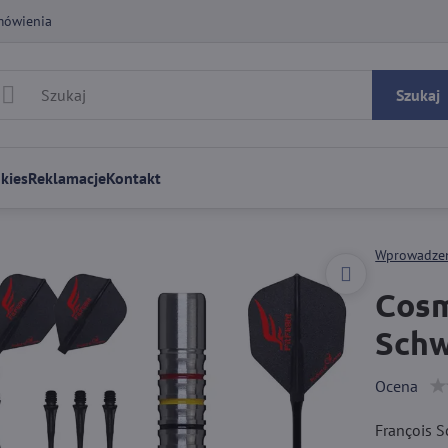
mówienia
Szukaj
kies
Reklamacje
Kontakt
Wprowadze
Cosm
Schw
Ocena
François S