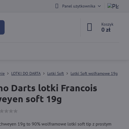
Panel użytkownika
Koszyk
0 zł
nie
LOTKI DO DARTA
Lotki Soft
Lotki Soft wolframowe 19g
o Darts lotki Francois
eyen soft 19g
chweyen 19g to 90% wolframowe lotki soft tip z prostym