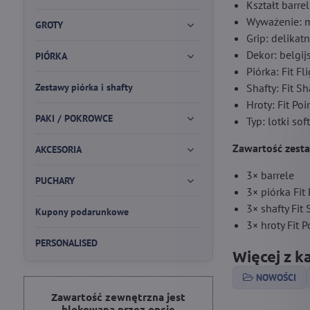
Kształt barrel
Wyważenie: m
GROTY
Grip: delikatn
Dekor: belgij
PIÓRKA
Piórka: Fit F
Zestawy piórka i shafty
Shafty: Fit S
Hroty: Fit Po
PAKI / POKROWCE
Typ: lotki soft
Zawartość zest
AKCESORIA
3× barrele
PUCHARY
3× piórka Fit
3× shafty Fit
Kupony podarunkowe
3× hroty Fit 
PERSONALISED
Więcej z k
NOWOŚCI
Zawartość zewnętrzna jest
blokowana przez opcje