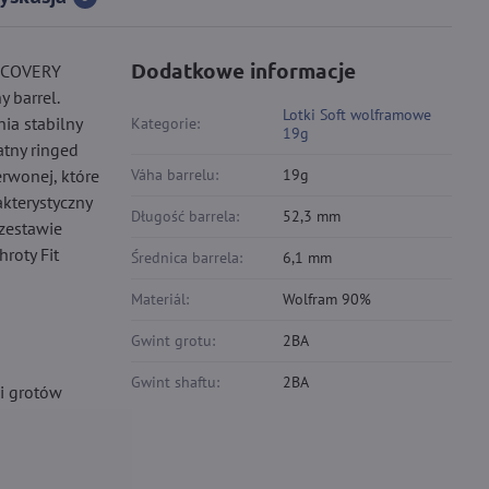
Dodatkowe informacje
ISCOVERY
 barrel.
Lotki Soft wolframowe
ia stabilny
Kategorie:
19g
atny ringed
erwonej, które
Váha barrelu:
19g
kterystyczny
Długość barrela:
52,3 mm
zestawie
hroty Fit
Średnica barrela:
6,1 mm
Materiál:
Wolfram 90%
Gwint grotu:
2BA
Gwint shaftu:
2BA
 i grotów