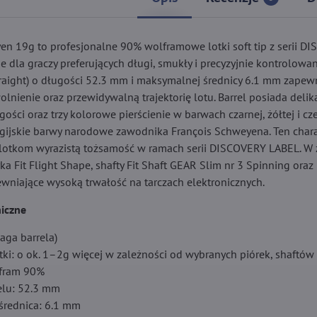
en 19g to profesjonalne 90% wolframowe lotki soft tip z serii D
 dla graczy preferujących długi, smukły i precyzyjnie kontrolowany
straight) o długości 52.3 mm i maksymalnej średnicy 6.1 mm zapewn
olnienie oraz przewidywalną trajektorię lotu. Barrel posiada delik
ugości oraz trzy kolorowe pierścienie w barwach czarnej, żółtej i cz
lgijskie barwy narodowe zawodnika François Schweyena. Ten chara
lotkom wyrazistą tożsamość w ramach serii DISCOVERY LABEL. W 
rka Fit Flight Shape, shafty Fit Shaft GEAR Slim nr 3 Spinning oraz 
ewniające wysoką trwałość na tarczach elektronicznych.
iczne
aga barrela)
tki: o ok. 1–2g więcej w zależności od wybranych piórek, shaftów
lfram 90%
elu: 52.3 mm
rednica: 6.1 mm