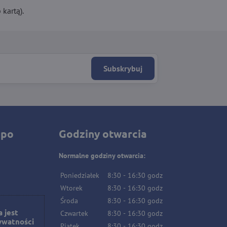
kartą).
Subskrybuj
 po
Godziny otwarcia
Normalne godziny otwarcia:
Poniedziałek
8:30
-
16:30
godz
Wtorek
8:30
-
16:30
godz
Środa
8:30
-
16:30
godz
 jest
Czwartek
8:30
-
16:30
godz
ywatności
Piątek
8:30
-
16:30
godz