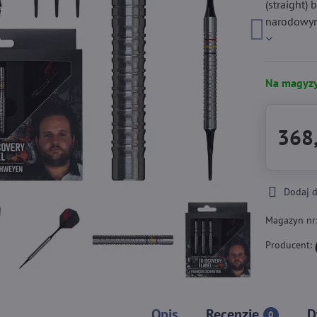
(straight)
narodowymi
Na magyzy
368,
Dodaj 
Magazyn nr
Producent:
Opis
Recenzje
D
0