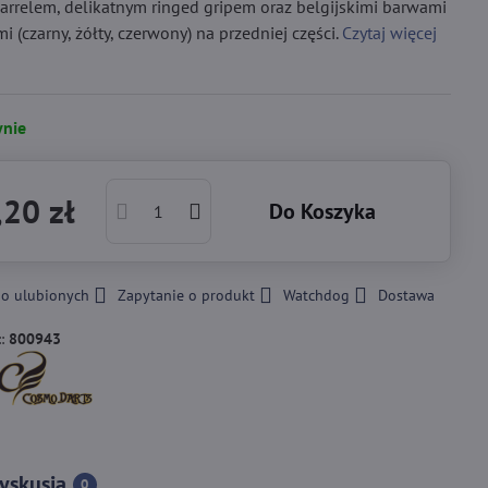
 barrelem, delikatnym ringed gripem oraz belgijskimi barwami
 (czarny, żółty, czerwony) na przedniej części.
Czytaj więcej
nie
20 zł
Do Koszyka
do ulubionych
Zapytanie o produkt
Watchdog
Dostawa
::
800943
yskusja
0