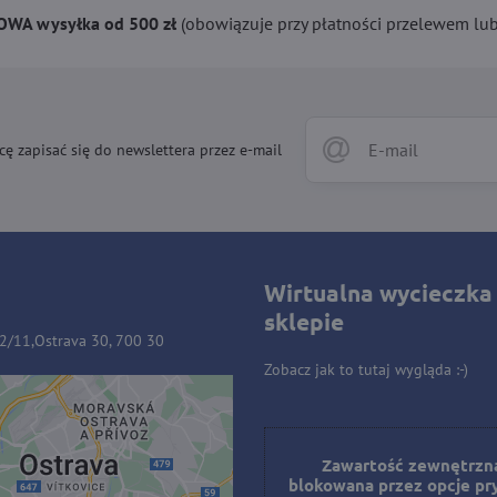
WA wysyłka od 500 zł
(obowiązuje przy płatności przelewem lub 
cę zapisać się do newslettera przez e-mail
Wirtualna wycieczka
sklepie
32/11,Ostrava 30, 700 30
Zobacz jak to tutaj wygląda :-)
ość zewnętrzna jest
owana przez opcje
Zawartość zewnętrzna
blokowana przez opcje pr
prywatności