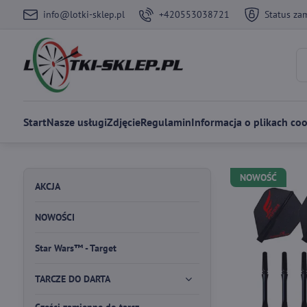
info@lotki-sklep.pl
+420553038721
Status za
Start
Nasze usługi
Zdjęcie
Regulamin
Informacja o plikach coo
NOWOŚĆ
AKCJA
NOWOŚCI
Star Wars™ - Target
TARCZE DO DARTA