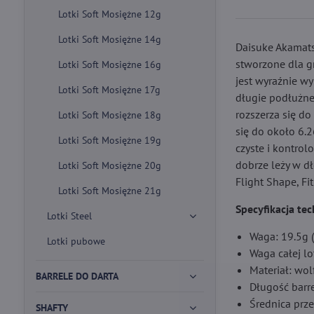
Lotki Soft Mosiężne 12g
Lotki Soft Mosiężne 14g
Daisuke Akamats
stworzone dla gra
Lotki Soft Mosiężne 16g
jest wyraźnie w
Lotki Soft Mosiężne 17g
długie podłużne
rozszerza się do
Lotki Soft Mosiężne 18g
się do około 6.
Lotki Soft Mosiężne 19g
czyste i kontrol
dobrze leży w dł
Lotki Soft Mosiężne 20g
Flight Shape, Fi
Lotki Soft Mosiężne 21g
Specyfikacja te
Lotki Steel
Waga: 19.5g 
Lotki pubowe
Waga całej lo
Materiał: wo
BARRELE DO DARTA
Długość barr
Średnica prze
SHAFTY