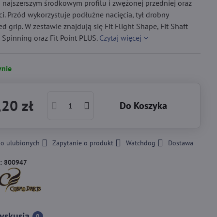
 najszerszym środkowym profilu i zwężonej przedniej oraz
ści. Przód wykorzystuje podłużne nacięcia, tył drobny
d grip. W zestawie znajdują się Fit Flight Shape, Fit Shaft
Spinning oraz Fit Point PLUS.
Czytaj więcej
nie
20 zł
Do Koszyka
do ulubionych
Zapytanie o produkt
Watchdog
Dostawa
::
800947
yskusja
0