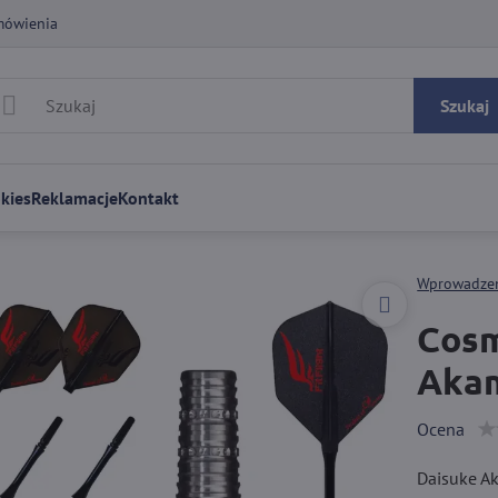
mówienia
Szukaj
kies
Reklamacje
Kontakt
Wprowadze
Cosm
Akam
Ocena
Daisuke Ak