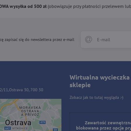
WA wysyłka od 500 zł
(obowiązuje przy płatności przelewem lub 
cę zapisać się do newslettera przez e-mail
Wirtualna wycieczka
sklepie
32/11,Ostrava 30, 700 30
Zobacz jak to tutaj wygląda :-)
ość zewnętrzna jest
owana przez opcje
Zawartość zewnętrzna
blokowana przez opcje pr
prywatności