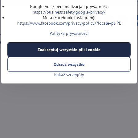
LOTKI DO DARTA
Lotki Soft
Lotki Soft wolframowe 19
Google Ads / personalizacja i prywatność:
https://business.safety.google/privacy/
Meta (Facebook, Instagram):
Facebook
Twitter
Bluesky
Pinterest
Reddit
L
https://www.facebook.com/privacy/policy/?locale=pl-PL
Polityka prywatności
produkt
Zaakceptuj wszystkie pliki cookie
Odrzuć wszystko
Pokaż szczegóły