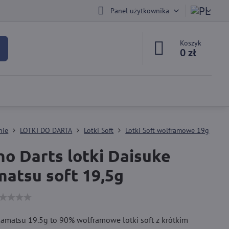
Panel użytkownika
Koszyk
0 zł
nie
LOTKI DO DARTA
Lotki Soft
Lotki Soft wolframowe 19g
o Darts lotki Daisuke
atsu soft 19,5g
amatsu 19.5g to 90% wolframowe lotki soft z krótkim