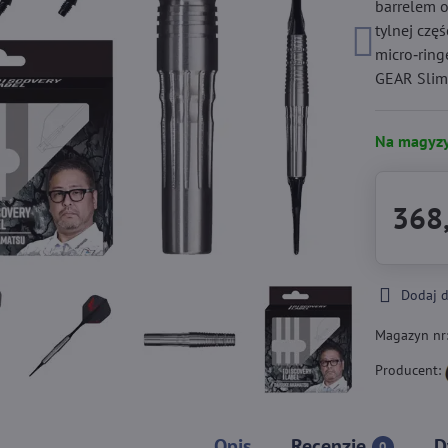
barrelem o
tylnej czę
micro‑ringe
GEAR Slim 
Na magyzy
368,
Dodaj 
Magazyn nr
Producent:
Opis
Recenzje
D
0