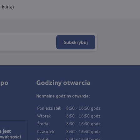
kartą).
Subskrybuj
 po
Godziny otwarcia
Normalne godziny otwarcia:
Poniedziałek
8:30
-
16:30
godz
Wtorek
8:30
-
16:30
godz
Środa
8:30
-
16:30
godz
 jest
Czwartek
8:30
-
16:30
godz
ywatności
Piątek
8:30
-
16:30
godz