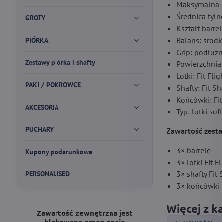
Maksymalna ś
Średnica tyln
GROTY
Kształt barre
Balans: środ
PIÓRKA
Grip: podłużn
Zestawy piórka i shafty
Powierzchnia
Lotki: Fit Fli
PAKI / POKROWCE
Shafty: Fit S
Końcówki: Fi
AKCESORIA
Typ: lotki sof
PUCHARY
Zawartość zest
3× barrele
Kupony podarunkowe
3× lotki Fit F
3× shafty Fit
PERSONALISED
3× końcówki 
Więcej z k
Zawartość zewnętrzna jest
blokowana przez opcje