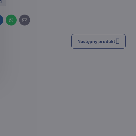
g
inkedIn
WhatsApp
E-
mail
Następny produkt