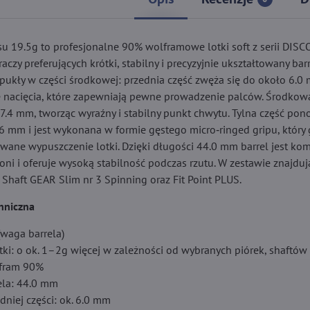
u 19.5g to profesjonalne 90% wolframowe lotki soft z serii DIS
czy preferujących krótki, stabilny i precyzyjnie ukształtowany barrel
ypukły w części środkowej: przednia część zwęża się do około 6.0
 nacięcia, które zapewniają pewne prowadzenie palców. Środkow
 7.4 mm, tworząc wyraźny i stabilny punkt chwytu. Tylna część po
26 mm i jest wykonana w formie gęstego micro‑ringed gripu, który
owane wypuszczenie lotki. Dzięki długości 44.0 mm barrel jest ko
oni i oferuje wysoką stabilność podczas rzutu. W zestawie znajdują
t Shaft GEAR Slim nr 3 Spinning oraz Fit Point PLUS.
chniczna
(waga barrela)
tki: o ok. 1–2g więcej w zależności od wybranych piórek, shaftów
lfram 90%
ela: 44.0 mm
dniej części: ok. 6.0 mm