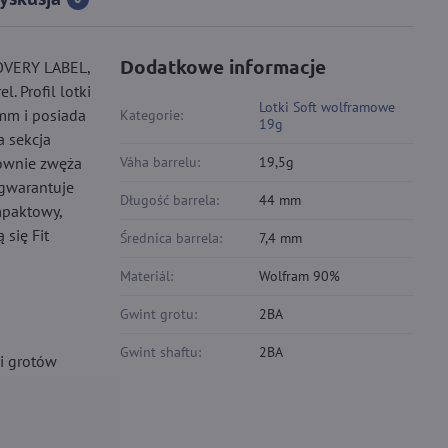
Dodatkowe informacje
COVERY LABEL,
. Profil lotki
Lotki Soft wolframowe
 mm i posiada
Kategorie:
19g
a sekcja
nownie zwęża
Váha barrelu:
19,5g
 gwarantuje
Długość barrela:
44 mm
mpaktowy,
 się Fit
Średnica barrela:
7,4 mm
Materiál:
Wolfram 90%
Gwint grotu:
2BA
Gwint shaftu:
2BA
 i grotów