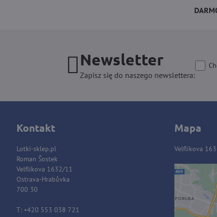
DARMO
Newsletter
Ch
Zapisz się do naszego newslettera:
Kontakt
Mapa
Lotki-sklep.pl
Velflíkova 16
Roman Šostek
Velflíkova 1632/11
Ostrava-Hrabůvka
Zawart
700 30
blok
T: +420 553 038 721