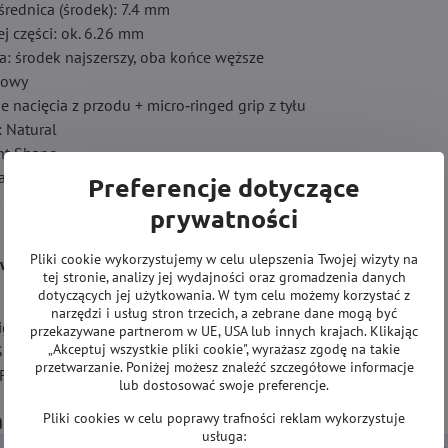
rednica (środek): 7.4 mm
ej części: ok. 6.26 mm
la: środek najszerszy, oba końce węższe
kowy
e nacięcia z przodu + micro‑ringed grip z tyłu
: Natural
ght Shape
haft GEAR Slim nr 3 Spinning
Preferencje dotyczące
t Point PLUS
prywatności
t
Pliki cookie wykorzystujemy w celu ulepszenia Twojej wizyty na
awu
tej stronie, analizy jej wydajności oraz gromadzenia danych
dotyczących jej użytkowania. W tym celu możemy korzystać z
narzędzi i usług stron trzecich, a zebrane dane mogą być
light Shape
przekazywane partnerom w UE, USA lub innych krajach. Klikając
„Akceptuj wszystkie pliki cookie", wyrażasz zgodę na takie
 Shaft GEAR Slim nr 3 Spinning
przetwarzanie. Poniżej możesz znaleźć szczegółowe informacje
Fit Point PLUS
lub dostosować swoje preferencje.
ategorii
Pliki cookies w celu poprawy trafności reklam wykorzystuje
usługa: