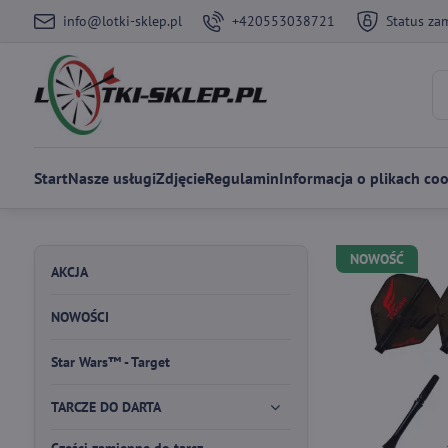
info@lotki-sklep.pl
+420553038721
Status za
Start
Nasze usługi
Zdjęcie
Regulamin
Informacja o plikach coo
NOWOŚĆ
AKCJA
NOWOŚCI
Star Wars™ - Target
TARCZE DO DARTA