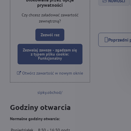
NOWOŚCI
prywatności
Czy chcesz załadować zawartość
zewnętrzną?
Zezwól raz
Poprzedni 
Zezwalaj zawsze - zgadzam się
z typem pliku cookie:
Funkcjonalny
Otwórz zawartość w nowym oknie
sipky.obchod/
Godziny otwarcia
Normalne godziny otwarcia:
Poniedziałek
8:30
-
16:30
godz