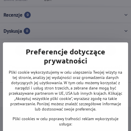
Recenzje
0
Dyskusja
0
Preferencje dotyczące
Facebook
Twitter
Bluesky
Pinterest
Reddit
LinkedIn
WhatsApp
E-
mail
prywatności
Poprzedni produkt
Następny produkt
Pliki cookie wykorzystujemy w celu ulepszenia Twojej wizyty na
tej stronie, analizy jej wydajności oraz gromadzenia danych
dotyczących jej użytkowania. W tym celu możemy korzystać z
narzędzi i usług stron trzecich, a zebrane dane mogą być
DARMOWA wysyłka od 500 zł
(obowiązuje przy płatności przelewem
przekazywane partnerom w UE, USA lub innych krajach. Klikając
lub kartą).
„Akceptuj wszystkie pliki cookie", wyrażasz zgodę na takie
przetwarzanie. Poniżej możesz znaleźć szczegółowe informacje
lub dostosować swoje preferencje.
Pliki cookies w celu poprawy trafności reklam wykorzystuje
usługa: