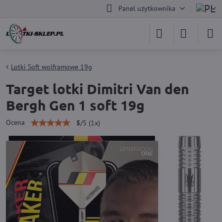
Panel użytkownika
Lotki Soft wolframowe 19g
Target lotki Dimitri Van den
Bergh Gen 1 soft 19g
Ocena
5
/
5
(
1
x)