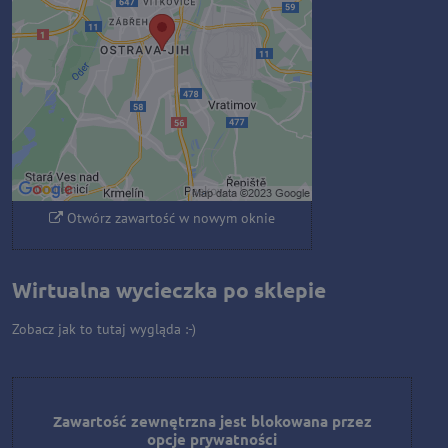
prywatności
Czy chcesz załadować zawartość
zewnętrzną?
Zezwól raz
Zezwalaj zawsze - zgadzam się z
typem pliku cookie: Funkcjonalny
Otwórz zawartość w nowym oknie
Wirtualna wycieczka po sklepie
Zobacz jak to tutaj wygląda :-)
Zawartość zewnętrzna jest blokowana przez
opcje prywatności