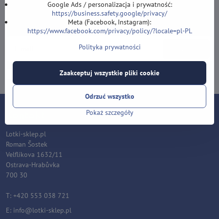
Google Ads / personalizacja i prywatność:
Newsletter
https://business.safety.google/privacy/
Meta (Facebook, Instagram):
Zapisz się do naszego newslettera:
https://www.facebook.com/privacy/policy/?locale=pl-PL
Polityka prywatności
Subskrybuj
Zaakceptuj wszystkie pliki cookie
Chcę zapisać się do newslettera przez e-mail
Odrzuć wszystko
Kontakt
Pokaż szczegóły
Lotki-sklep.pl
Roman Šostek
Velflíkova 1632/11
Ostrava-Hrabůvka
700 30
T: +420 553 038 721
E:
i
nfo@lotki-sklep.pl