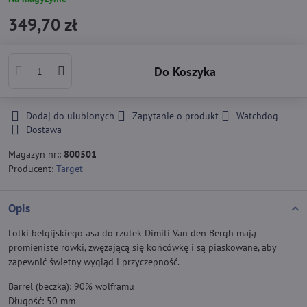
349,70 zł
Do Koszyka
Dodaj do ulubionych
Zapytanie o produkt
Watchdog
Dostawa
Magazyn nr::
800501
Producent:
Target
Opis
Lotki belgijskiego asa do rzutek Dimiti Van den Bergh mają
promieniste rowki, zwężającą się końcówkę i są piaskowane, aby
zapewnić świetny wygląd i przyczepność.
Barrel (beczka): 90% wolframu
Długość: 50 mm