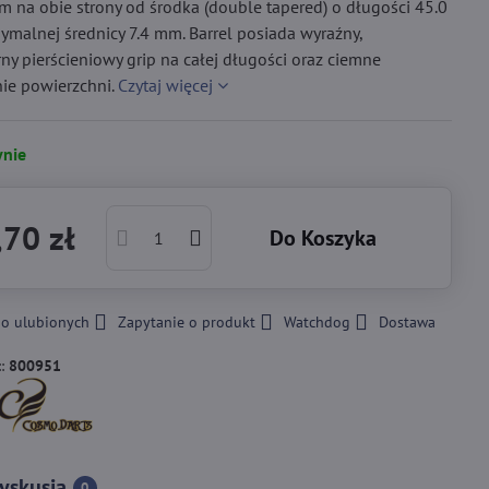
em na obie strony od środka (double tapered) o długości 45.0
malnej średnicy 7.4 mm. Barrel posiada wyraźny,
y pierścieniowy grip na całej długości oraz ciemne
ie powierzchni.
Czytaj więcej
nie
70 zł
Do Koszyka
do ulubionych
Zapytanie o produkt
Watchdog
Dostawa
::
800951
yskusja
0