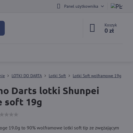
Panel użytkownika
Koszyk
0 zł
nie
LOTKI DO DARTA
Lotki Soft
Lotki Soft wolframowe 19g
o Darts lotki Shunpei
 soft 19g
oge 19.0g to 90% wolframowe lotki soft tip ze zwężającym