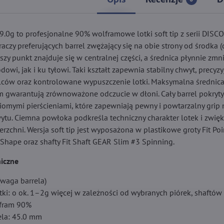
.0g to profesjonalne 90% wolframowe lotki soft tip z serii DISC
aczy preferujących barrel zwężający się na obie strony od środka 
rszy punkt znajduje się w centralnej części, a średnica płynnie zmni
owi, jak i ku tyłowi. Taki kształt zapewnia stabilny chwyt, precyzy
ców oraz kontrolowane wypuszczenie lotki. Maksymalna średnica
 gwarantują zrównoważone odczucie w dłoni. Cały barrel pokryty 
iomymi pierścieniami, które zapewniają pewny i powtarzalny grip 
ytu. Ciemna powłoka podkreśla techniczny charakter lotek i zwię
zchni. Wersja soft tip jest wyposażona w plastikowe groty Fit Poi
t Shape oraz shafty Fit Shaft GEAR Slim #3 Spinning.
iczne
(waga barrela)
tki: o ok. 1–2g więcej w zależności od wybranych piórek, shaftów
lfram 90%
ela: 45.0 mm