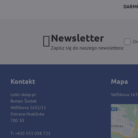
DARMO
Newsletter
Ch
Zapisz się do naszego newslettera:
Kontakt
Mapa
Lotki-sklep.pl
Velflíkova 16
Roman Šostek
Velflíkova 1632/11
Ostrava-Hrabůvka
Zawart
700 30
blok
T: +420 553 038 721