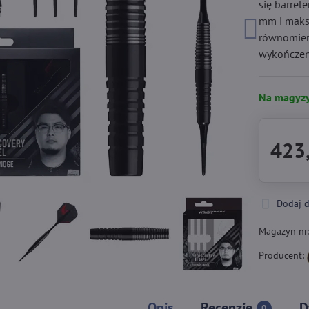
się barrel
mm i maksy
równomiern
wykończen
Na magyzy
423,
Dodaj 
Magazyn nr
Producent:
Opis
Recenzje
D
0