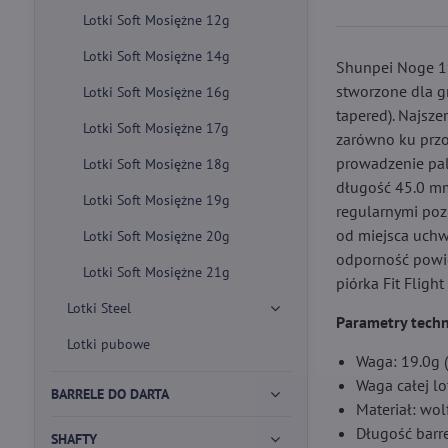
Lotki Soft Mosiężne 12g
Lotki Soft Mosiężne 14g
Shunpei Noge 19
stworzone dla gr
Lotki Soft Mosiężne 16g
tapered). Najsze
Lotki Soft Mosiężne 17g
zarówno ku przod
prowadzenie pal
Lotki Soft Mosiężne 18g
długość 45.0 mm
Lotki Soft Mosiężne 19g
regularnymi poz
od miejsca uchw
Lotki Soft Mosiężne 20g
odporność powier
Lotki Soft Mosiężne 21g
piórka Fit Fligh
Lotki Steel
Parametry techn
Lotki pubowe
Waga: 19.0g 
Waga całej lo
BARRELE DO DARTA
Materiał: wo
Długość barr
SHAFTY