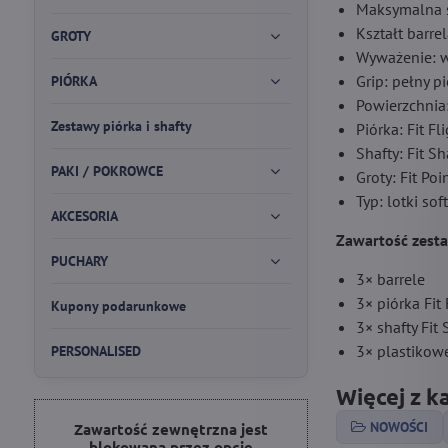
Maksymalna ś
Kształt barre
GROTY
Wyważenie: w
Grip: pełny p
PIÓRKA
Powierzchnia
Zestawy piórka i shafty
Piórka: Fit F
Shafty: Fit S
PAKI / POKROWCE
Groty: Fit Po
Typ: lotki soft
AKCESORIA
Zawartość zest
PUCHARY
3× barrele
3× piórka Fit
Kupony podarunkowe
3× shafty Fit
3× plastikowe
PERSONALISED
Więcej z k
NOWOŚCI
Zawartość zewnętrzna jest
blokowana przez opcje