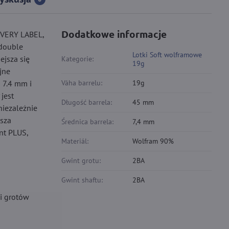
Dodatkowe informacje
OVERY LABEL,
(double
Lotki Soft wolframowe
ejsza się
Kategorie:
19g
jne
 7.4 mm i
Váha barrelu:
19g
jest
Długość barrela:
45 mm
niezależnie
ksza
Średnica barrela:
7,4 mm
nt PLUS,
Materiál:
Wolfram 90%
Gwint grotu:
2BA
Gwint shaftu:
2BA
 i grotów