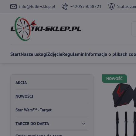
info@lotki-sklep.pl
+420553038721
Status za
Start
Nasze usługi
Zdjęcie
Regulamin
Informacja o plikach coo
NOWOŚĆ
AKCJA
NOWOŚCI
Star Wars™ - Target
TARCZE DO DARTA