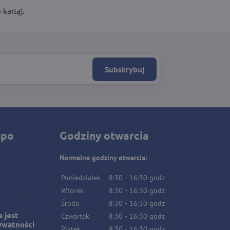
kartą).
Subskrybuj
 po
Godziny otwarcia
Normalne godziny otwarcia:
Poniedziałek
8:30
-
16:30
godz
Wtorek
8:30
-
16:30
godz
Środa
8:30
-
16:30
godz
 jest
Czwartek
8:30
-
16:30
godz
ywatności
Piątek
8:30
-
16:30
godz