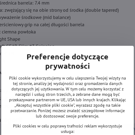
rednica barrela: 7.4 mm
la: zwężający się na obie strony od środka (double tapered)
yważenie środkowe (mid balance)
ierścieniowy grip na całej długości barrela
: ciemna powłoka
light Shape
haft GEAR Slim #3 Spinning
int PLUS
Preferencje dotyczące
 tip
prywatności
awu
Pliki cookie wykorzystujemy w celu ulepszenia Twojej wizyty na
tej stronie, analizy jej wydajności oraz gromadzenia danych
dotyczących jej użytkowania. W tym celu możemy korzystać z
 Flight Shape
narzędzi i usług stron trzecich, a zebrane dane mogą być
 Shaft GEAR Slim #3 Spinning
przekazywane partnerom w UE, USA lub innych krajach. Klikając
„Akceptuj wszystkie pliki cookie", wyrażasz zgodę na takie
 groty Fit Point PLUS
przetwarzanie. Poniżej możesz znaleźć szczegółowe informacje
lub dostosować swoje preferencje.
ategorii
Pliki cookies w celu poprawy trafności reklam wykorzystuje
LOTKI DO DARTA
Lotki Soft
Lotki Soft wolframowe 19
usługa: