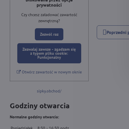
prywatności
Czy chcesz załadować zawartość
zewnętrzną?
Poprzedni 
Zezwól raz
Zezwalaj zawsze - zgadzam się
z typem pliku cookie:
Funkcjonalny
Otwórz zawartość w nowym oknie
sipky.obchod/
Godziny otwarcia
Normalne godziny otwarcia:
Poniedziałek
8:30
-
16:30
godz