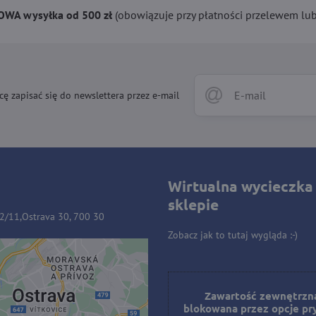
WA wysyłka od 500 zł
(obowiązuje przy płatności przelewem lub 
cę zapisać się do newslettera przez e-mail
Wirtualna wycieczka
sklepie
32/11,Ostrava 30, 700 30
Zobacz jak to tutaj wygląda :-)
ość zewnętrzna jest
owana przez opcje
Zawartość zewnętrzna
blokowana przez opcje pr
prywatności