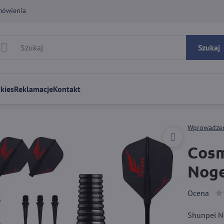
mówienia
Szukaj
kies
Reklamacje
Kontakt
Wprowadze
Cosm
Noge
Ocena
Shunpei N