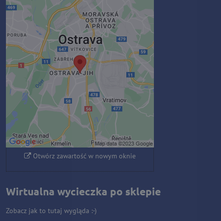
Zawartość zewnętrzna jest
blokowana przez opcje
prywatności
Czy chcesz załadować zawartość
zewnętrzną?
Zezwól raz
Zezwalaj zawsze - zgadzam się z
typem pliku cookie: Funkcjonalny
Otwórz zawartość w nowym oknie
Wirtualna wycieczka po sklepie
Zobacz jak to tutaj wygląda :-)