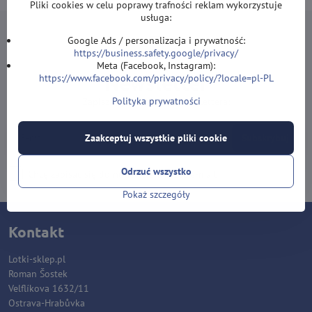
Pliki cookies w celu poprawy trafności reklam wykorzystuje
usługa:
Google Ads / personalizacja i prywatność:
https://business.safety.google/privacy/
Meta (Facebook, Instagram):
Newsletter
https://www.facebook.com/privacy/policy/?locale=pl-PL
Polityka prywatności
Zapisz się do naszego newslettera:
Zaakceptuj wszystkie pliki cookie
Subskrybuj
Odrzuć wszystko
Chcę zapisać się do newslettera przez e-mail
Pokaż szczegóły
Kontakt
Lotki-sklep.pl
Roman Šostek
Velflíkova 1632/11
Ostrava-Hrabůvka