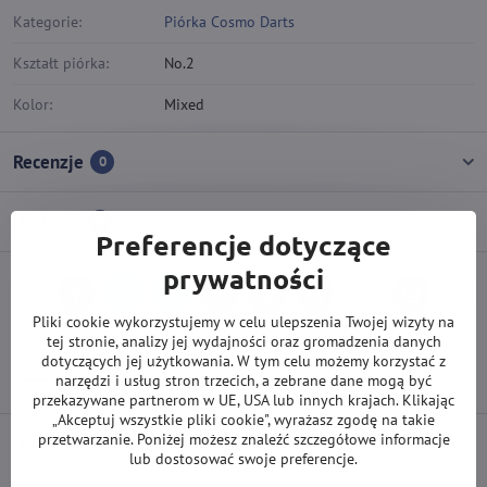
Kategorie:
Piórka Cosmo Darts
Kształt piórka:
No.2
Kolor:
Mixed
Recenzje
0
Dyskusja
0
Preferencje dotyczące
prywatności
Facebook
Twitter
Bluesky
Pinterest
Reddit
LinkedIn
WhatsApp
E-
mail
Pliki cookie wykorzystujemy w celu ulepszenia Twojej wizyty na
tej stronie, analizy jej wydajności oraz gromadzenia danych
Poprzedni produkt
dotyczących jej użytkowania. W tym celu możemy korzystać z
narzędzi i usług stron trzecich, a zebrane dane mogą być
przekazywane partnerom w UE, USA lub innych krajach. Klikając
„Akceptuj wszystkie pliki cookie", wyrażasz zgodę na takie
przetwarzanie. Poniżej możesz znaleźć szczegółowe informacje
DARMOWA wysyłka od 500 zł
(obowiązuje przy płatności przelewem
lub dostosować swoje preferencje.
lub kartą).