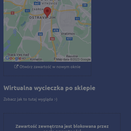
prywatności
Czy chcesz załadować zawartość
zewnętrzną?
Zezwól raz
Zezwalaj zawsze - zgadzam się z
typem pliku cookie: Funkcjonalny
Otwórz zawartość w nowym oknie
Wirtualna wycieczka po sklepie
Zobacz jak to tutaj wygląda :-)
Zawartość zewnętrzna jest blokowana przez