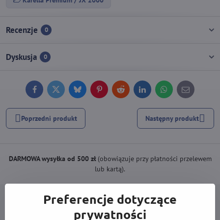
Karella Premium / JX 2000
Recenzje
0
Dyskusja
0
Facebook
Twitter
Bluesky
Pinterest
Reddit
LinkedIn
WhatsApp
E-
mail
Poprzedni produkt
Następny produkt
DARMOWA wysyłka od 500 zł
(obowiązuje przy płatności przelewem
lub kartą).
Preferencje dotyczące
prywatności