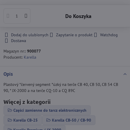
Do Koszyka
Dodaj do ulubionych
Zapytanie o produkt
Watchdog
Dostawa
Magazyn nr::
900077
Producent:
Karella
Opis
Plastový *červený segment *úzký na terče CB 40, CB 50, CB 54 CB
90, * JX-2000 a na terče CQ-10 a CQ 89C
Więcej z kategorii
Części zamienne do tarcz elektronicznych
Karella CB-25
Karella CB-50 / CB-90