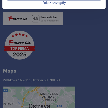
Pokaż szczegóły
F:
https://www.facebook.com/sipky.obchod/
Mapa
Velflíkova 1632/11,Ostrava 30, 700 30
Zawartość zewnętrzna jest
blokowana przez opcje