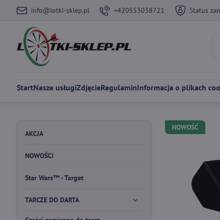
info@lotki-sklep.pl
+420553038721
Status za
Start
Nasze usługi
Zdjęcie
Regulamin
Informacja o plikach coo
NOWOŚĆ
AKCJA
NOWOŚCI
Star Wars™ - Target
TARCZE DO DARTA