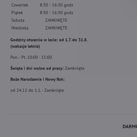
Czwartek
8:30
-
16:30
godz
Piątek
8:30
-
16:30
godz
Sobota
ZAMKNIĘTE
Niedziela
ZAMKNIĘTE
Godziny otwarcia w lecie: od 1.7. do 31.8.
(wakacje letnie)
Pon. - Pt. 10:00 - 15:00
Święta i dni wolne od pracy:
Zamknięte
Boże Narodzenie i Nowy Rok:
od 24.12 do 1.1. - Zamknięte
DARMO