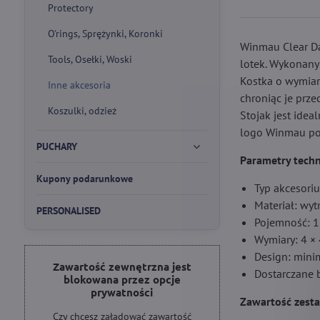
Protectory
O'rings, Sprężynki, Koronki
Winmau Clear Da
Tools, Osełki, Woski
lotek. Wykonany
Kostka o wymiara
Inne akcesoria
chroniąc je prz
Koszulki, odzież
Stojak jest ide
logo Winmau pod
PUCHARY
Parametry techn
Kupony podarunkowe
Typ akcesoriu
Materiał: wy
PERSONALISED
Pojemność: 1
Wymiary: 4 × 
Design: mini
Zawartość zewnętrzna jest
Dostarczane 
blokowana przez opcje
prywatności
Zawartość zest
Czy chcesz załadować zawartość