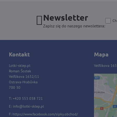
Newsletter
Ch
Zapisz się do naszego newslettera:
Kontakt
Mapa
Lotki-sklep.pl
Velflíkova 16
Roman Šostek
Velflíkova 1632/11
Ostrava-Hrabůvka
Zawart
700 30
blok
T: +420 553 038 721
E:
i
nfo@lotki-sklep.pl
Czy c
F:
https://www.facebook.com/sipky.obchod/