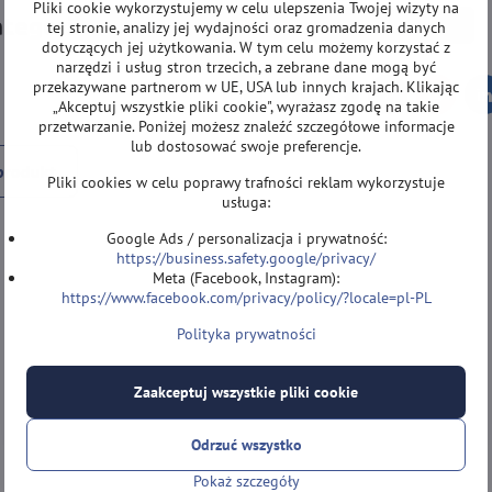
Pliki cookie wykorzystujemy w celu ulepszenia Twojej wizyty na
ategorii
NOWOŚCI
AKCESORIA
Inne akcesoria
tej stronie, analizy jej wydajności oraz gromadzenia danych
dotyczących jej użytkowania. W tym celu możemy korzystać z
narzędzi i usług stron trzecich, a zebrane dane mogą być
przekazywane partnerom w UE, USA lub innych krajach. Klikając
Facebook
Twitter
Bluesky
Pinterest
Reddit
L
„Akceptuj wszystkie pliki cookie", wyrażasz zgodę na takie
przetwarzanie. Poniżej możesz znaleźć szczegółowe informacje
lub dostosować swoje preferencje.
produkt
Pliki cookies w celu poprawy trafności reklam wykorzystuje
usługa:
Google Ads / personalizacja i prywatność:
https://business.safety.google/privacy/
Meta (Facebook, Instagram):
https://www.facebook.com/privacy/policy/?locale=pl-PL
Polityka prywatności
Zaakceptuj wszystkie pliki cookie
Odrzuć wszystko
Pokaż szczegóły