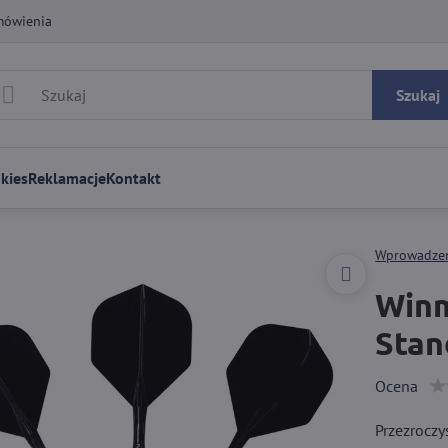
mówienia
Szukaj
kies
Reklamacje
Kontakt
Wprowadze
Winm
Stan
Ocena
Przezroczy