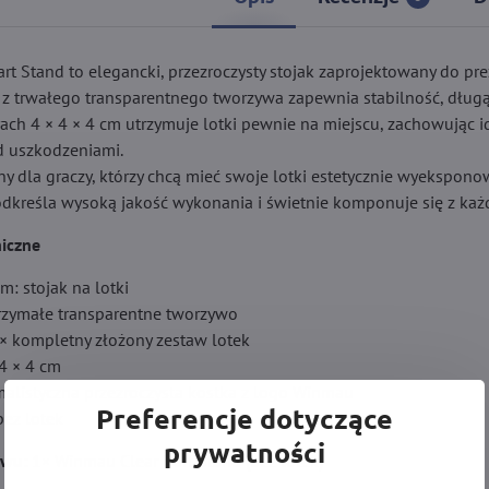
rt Stand to elegancki, przezroczysty stojak zaprojektowany do p
 z trwałego transparentnego tworzywa zapewnia stabilność, dług
ch 4 × 4 × 4 cm utrzymuje lotki pewnie na miejscu, zachowując id
ed uszkodzeniami.
alny dla graczy, którzy chcą mieć swoje lotki estetycznie wyeksp
kreśla wysoką jakość wykonania i świetnie komponuje się z każd
iczne
m: stojak na lotki
trzymałe transparentne tworzywo
× kompletny złożony zestaw lotek
4 × 4 cm
malistyczna przezroczysta kostka z logo Winmau
Preferencje dotyczące
bez lotek
prywatności
awu:
1× Winmau Clear Dart Stand (bez lotek)