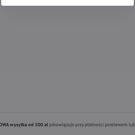
WA wysyłka od 500 zł
(obowiązuje przy płatności przelewem lub 