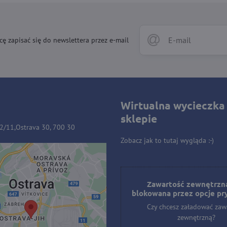
cę zapisać się do newslettera przez e-mail
Wirtualna wycieczka
sklepie
32/11,Ostrava 30, 700 30
Zobacz jak to tutaj wygląda :-)
ość zewnętrzna jest
owana przez opcje
Zawartość zewnętrzna
blokowana przez opcje pr
prywatności
Czy chcesz załadować zaw
hcesz załadować zawartość
zewnętrzną?
zewnętrzną?