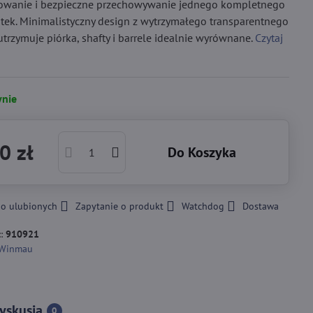
wanie i bezpieczne przechowywanie jednego kompletnego
tek. Minimalistyczny design z wytrzymałego transparentnego
utrzymuje piórka, shafty i barrele idealnie wyrównane.
Czytaj
nie
0 zł
Do Koszyka
do ulubionych
Zapytanie o produkt
Watchdog
Dostawa
::
910921
Winmau
yskusja
0