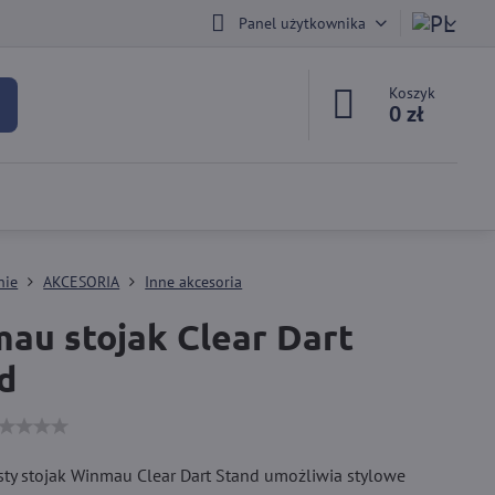
Panel użytkownika
Koszyk
0 zł
nie
AKCESORIA
Inne akcesoria
au stojak Clear Dart
d
sty stojak Winmau Clear Dart Stand umożliwia stylowe