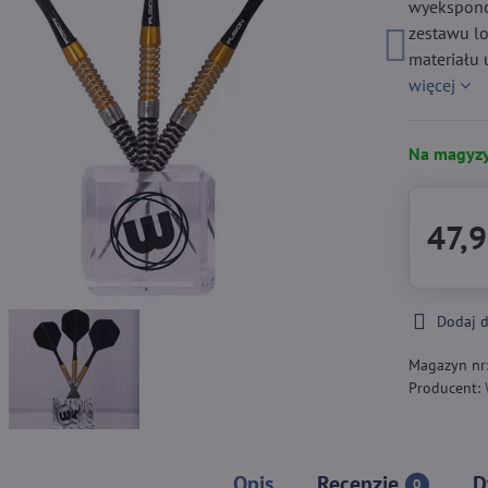
wyekspono
zestawu lo
materiału 
więcej
Na magyzy
47,9
Dodaj 
Magazyn nr
Producent:
Opis
Recenzje
D
0