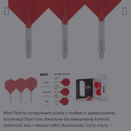
Nitro Flite to zintegrowane piórka z shaftem o zaawansowanej
konstrukcji Dual‑Core, stworzone dla maksymalnej kontroli,
stabilności lotu i redukcji odbić (bounceout).
Czytaj więcej