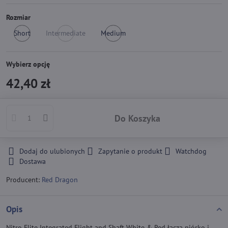
Rozmiar
Short
Intermediate
Medium
Na
Brak
Na
magyzynie
w
magyzynie
magazynie
Wybierz opcję
42,40 zł
Do Koszyka
Dodaj do ulubionych
Zapytanie o produkt
Watchdog
Dostawa
Producent:
Red Dragon
Opis
Nitro Flite Integrated Flight and Shaft White & Red łączą piórko i