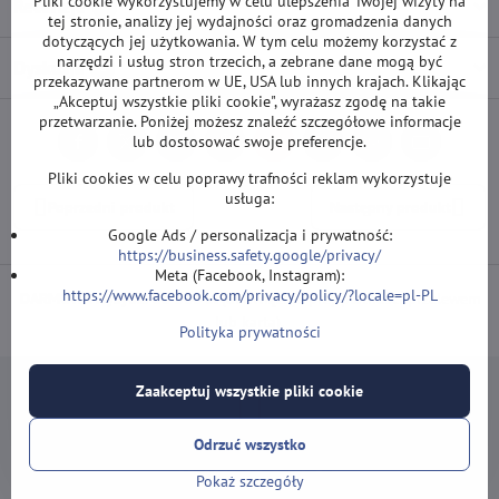
Pliki cookie wykorzystujemy w celu ulepszenia Twojej wizyty na
Recenzje
0
tej stronie, analizy jej wydajności oraz gromadzenia danych
dotyczących jej użytkowania. W tym celu możemy korzystać z
narzędzi i usług stron trzecich, a zebrane dane mogą być
Dyskusja
0
przekazywane partnerom w UE, USA lub innych krajach. Klikając
„Akceptuj wszystkie pliki cookie", wyrażasz zgodę na takie
przetwarzanie. Poniżej możesz znaleźć szczegółowe informacje
lub dostosować swoje preferencje.
Facebook
Twitter
Bluesky
Pinterest
Reddit
LinkedIn
WhatsApp
E-
mail
Pliki cookies w celu poprawy trafności reklam wykorzystuje
usługa:
Poprzedni produkt
Następny produkt
Google Ads / personalizacja i prywatność:
https://business.safety.google/privacy/
Meta (Facebook, Instagram):
https://www.facebook.com/privacy/policy/?locale=pl-PL
DARMOWA wysyłka od 500 zł
(obowiązuje przy płatności przelewem
lub kartą).
Polityka prywatności
Zaakceptuj wszystkie pliki cookie
Odrzuć wszystko
Newsletter
Pokaż szczegóły