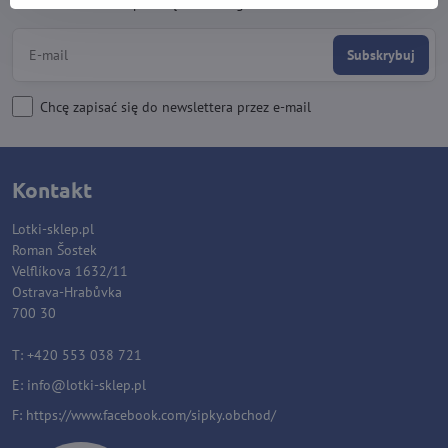
Zapisz się do naszego newslettera:
Subskrybuj
Chcę zapisać się do newslettera przez e-mail
Kontakt
Lotki-sklep.pl
Roman Šostek
Velflíkova 1632/11
Ostrava-Hrabůvka
700 30
T: +420 553 038 721
E:
i
nfo@lotki-sklep.pl
F:
https://www.facebook.com/sipky.obchod/