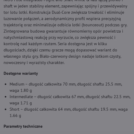
shaft w jeden stabilny element, zapewniając spójny i przewidywalny
tor lotu lotki. Konstrukcja Dual‑Core zwiększa trwałość i eliminuje
luzowanie połączeń, a aerodynamiczny profil wspiera precyzyjną
trajektorię oraz minimalizuje odbicia lotki (bounceout) podczas gry.
Zintegrowana budowa gwarantuje równomierny opór powietrza i
natychmiastową reakcję przy wyrzucie, co zwiększa pewność i
kontrolę nad każdym rzutem. Seria dostępna jest w kilku
długościach, dzięki czemu gracze mogą dopasować wariant do
własnego stylu gry. Biało‑czerwony design nadaje lotkom czysty,
nowoczesny i wyrazisty charakter.
Dostępne warianty
Medium – długość całkowita 70 mm, długość shaftu 25.5 mm,
waga 1.80 g
Intermediate – długość całkowita 67 mm, długość shaftu 22.5 mm,
waga 1.71 g
Short – długość całkowita 64 mm, długość shaftu 19.5 mm, waga
1.66 g
Parametry techniczne