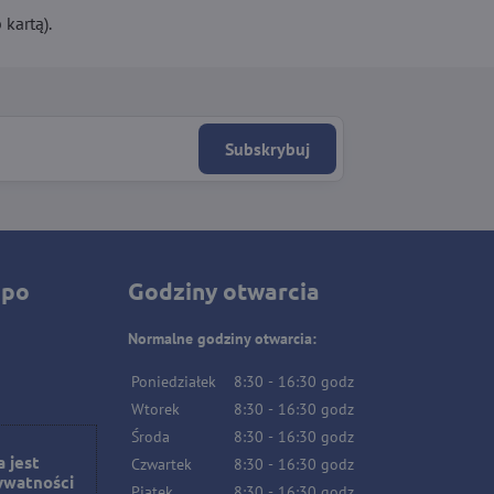
kartą).
Subskrybuj
 po
Godziny otwarcia
Normalne godziny otwarcia:
Poniedziałek
8:30
-
16:30
godz
Wtorek
8:30
-
16:30
godz
Środa
8:30
-
16:30
godz
 jest
Czwartek
8:30
-
16:30
godz
ywatności
Piątek
8:30
-
16:30
godz