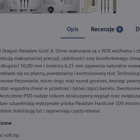
Opis
Recenzje
D
0
Red Dragon Paradym Gold & Silver wykonane są z 90% wolframu i s
czekują maksymalnej precyzji, stabilności oraz komfortowego chwyt
 o długości 50,80 mm i średnicy 6,25 mm zapewnia naturalne wyw
ekłada się na płynny, powtarzalny i kontrolowany rzut. Technolog
omowe frezowanie, micro rings oraz round grooves, tworząc pewny,
rdzo wygodny chwyt w przedniej i tylnej części barrelu. Dwutono
ykończenie PVD nadaje lotkom ekskluzywny wygląd oraz zwiększ
staw uzupełniają wytrzymałe piórka Paradym Hardcore 100 micron 
 które stabilizują lot i zapewniają czysty release.
iczne
i soft tip