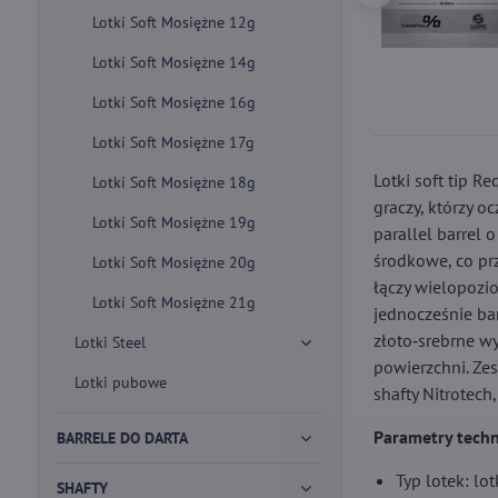
Lotki Soft Mosiężne 12g
Lotki Soft Mosiężne 14g
Lotki Soft Mosiężne 16g
Lotki Soft Mosiężne 17g
Lotki soft tip 
Lotki Soft Mosiężne 18g
graczy, którzy o
Lotki Soft Mosiężne 19g
parallel barrel
środkowe, co prz
Lotki Soft Mosiężne 20g
łączy wielopozi
Lotki Soft Mosiężne 21g
jednocześnie ba
złoto‑srebrne w
Lotki Steel
powierzchni. Ze
Lotki pubowe
shafty Nitrotech,
Parametry techn
BARRELE DO DARTA
Typ lotek: lotk
SHAFTY