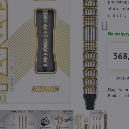
prostym pa
złoto‑sre
rzutu.
Czyt
Na magyzy
368,
Dodaj 
Magazyn nr
Producent: