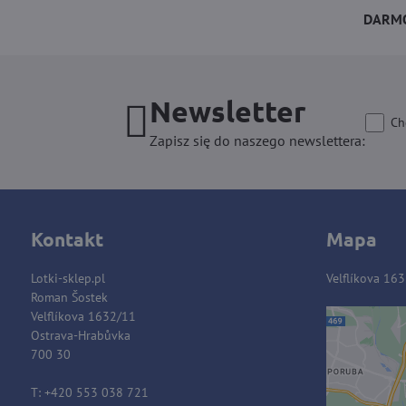
DARMO
Newsletter
Ch
Zapisz się do naszego newslettera:
Kontakt
Mapa
Lotki-sklep.pl
Velflíkova 16
Roman Šostek
Velflíkova 1632/11
Ostrava-Hrabůvka
Zawart
700 30
blok
T: +420 553 038 721