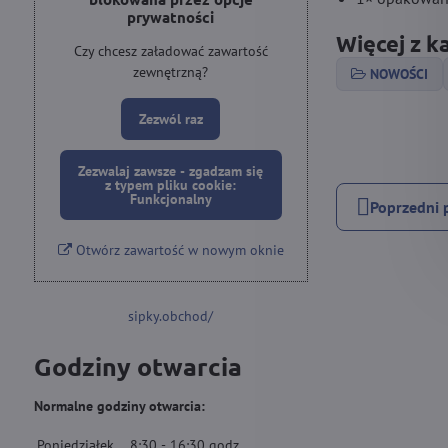
prywatności
Więcej z k
Czy chcesz załadować zawartość
zewnętrzną?
NOWOŚCI
Zezwól raz
Zezwalaj zawsze - zgadzam się
z typem pliku cookie:
Funkcjonalny
Poprzedni 
Otwórz zawartość w nowym oknie
sipky.obchod/
Godziny otwarcia
Normalne godziny otwarcia:
Poniedziałek
8:30
-
16:30
godz