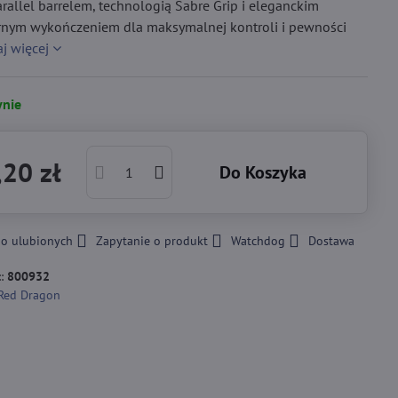
rallel barrelem, technologią Sabre Grip i eleganckim
brnym wykończeniem dla maksymalnej kontroli i pewności
aj więcej
nie
20 zł
Do Koszyka
do ulubionych
Zapytanie o produkt
Watchdog
Dostawa
::
800932
Red Dragon