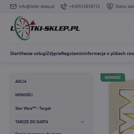
info@lotki-sklep.pl
+420553038721
Status za
Start
Nasze usługi
Zdjęcie
Regulamin
Informacja o plikach coo
NOWOŚĆ
AKCJA
NOWOŚCI
Star Wars™ - Target
TARCZE DO DARTA