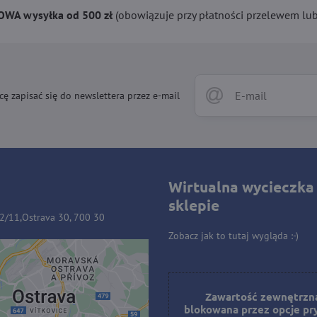
WA wysyłka od 500 zł
(obowiązuje przy płatności przelewem lub 
cę zapisać się do newslettera przez e-mail
Wirtualna wycieczka
sklepie
32/11,Ostrava 30, 700 30
Zobacz jak to tutaj wygląda :-)
ość zewnętrzna jest
owana przez opcje
Zawartość zewnętrzna
blokowana przez opcje pr
prywatności