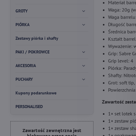
Materiał bar
Waga: 20g (wa
GROTY
Waga barrelu
Długość barr
PIÓRKA
Średnica bar
Zestawy piórka i shafty
Kształt barrel
Wyważenie: w
PAKI / POKROWCE
Grip: Sabre G
Grip level: 4
AKCESORIA
Piórka: Para
Shafty: Nitr
PUCHARY
Grot: soft tip
Powierzchnia:
Kupony podarunkowe
Zawartość zest
PERSONALISED
1× set lotek 
1× zestaw pi
1× zestaw sh
Zawartość zewnętrzna jest
1× opakowan
blokowana przez opcje