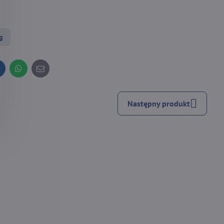
g
inkedIn
WhatsApp
E-
mail
Następny produkt