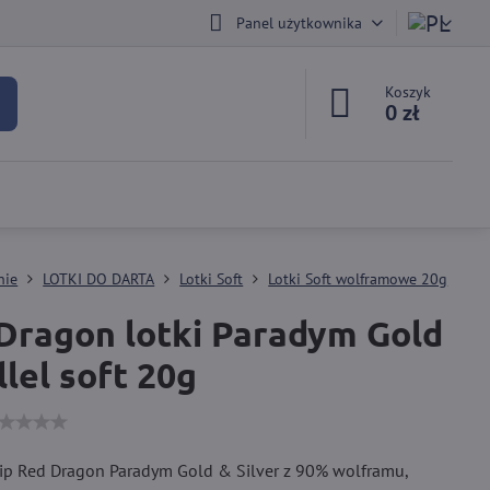
Panel użytkownika
Koszyk
0 zł
nie
LOTKI DO DARTA
Lotki Soft
Lotki Soft wolframowe 20g
Dragon lotki Paradym Gold
llel soft 20g
 tip Red Dragon Paradym Gold & Silver z 90% wolframu,