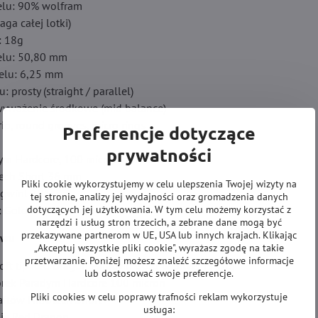
relu: 90% wolfram
ga całej lotki)
: 18g
elu: 50,80 mm
relu: 6,25 mm
u: prosty (straight / parallel)
yważenie środkowe (mid balance)
rip, round grooves, micro rings
Preferencje dotyczące
prywatności
dym Hardcore, 100 micron, standard #2
otech Short 36 mm
Pliki cookie wykorzystujemy w celu ulepszenia Twojej wizyty na
, gwint 2BA
tej stronie, analizy jej wydajności oraz gromadzenia danych
dotyczących jej użytkowania. W tym celu możemy korzystać z
 Gold & Silver dual‑tone coating
narzędzi i usług stron trzecich, a zebrane dane mogą być
przekazywane partnerom w UE, USA lub innych krajach. Klikając
awu
„Akceptuj wszystkie pliki cookie", wyrażasz zgodę na takie
przetwarzanie. Poniżej możesz znaleźć szczegółowe informacje
soft tip Red Dragon Paradym Gold & Silver (3 szt.)
lub dostosować swoje preferencje.
órek Paradym Hardcore 100 micron
Pliki cookies w celu poprawy trafności reklam wykorzystuje
aftów Nitrotech Short
usługa:
ie Red Dragon