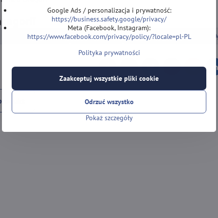
Google Ads / personalizacja i prywatność:
https://business.safety.google/privacy/
ategorii
Meta (Facebook, Instagram):
LOTKI DO DARTA
Lotki Soft
Lotki Soft wolframowe 20
https://www.facebook.com/privacy/policy/?locale=pl-PL
Polityka prywatności
Facebook
Twitter
Bluesky
Pinterest
Reddit
L
Zaakceptuj wszystkie pliki cookie
produkt
Odrzuć wszystko
Pokaż szczegóły