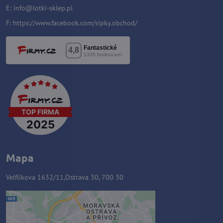
E:
i
nfo@lotki-sklep.pl
F:
https://www.facebook.com/sipky.obchod/
Mapa
Velflíkova 1632/11,Ostrava 30, 700 30
Zawartość zewnętrzna jest