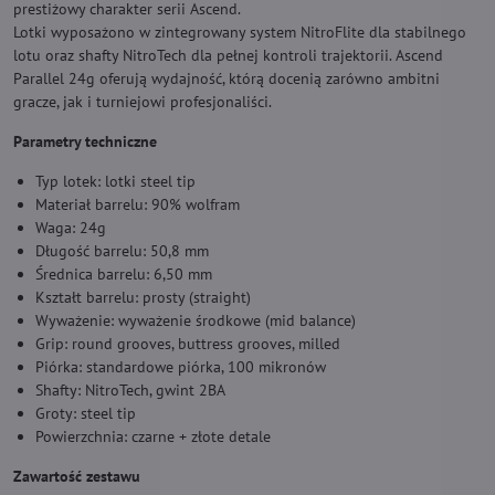
prestiżowy charakter serii Ascend.
Lotki wyposażono w zintegrowany system NitroFlite dla stabilnego
lotu oraz shafty NitroTech dla pełnej kontroli trajektorii. Ascend
Parallel 24g oferują wydajność, którą docenią zarówno ambitni
gracze, jak i turniejowi profesjonaliści.
Parametry techniczne
Typ lotek: lotki steel tip
Materiał barrelu: 90% wolfram
Waga: 24g
Długość barrelu: 50,8 mm
Średnica barrelu: 6,50 mm
Kształt barrelu: prosty (straight)
Wyważenie: wyważenie środkowe (mid balance)
Grip: round grooves, buttress grooves, milled
Piórka: standardowe piórka, 100 mikronów
Shafty: NitroTech, gwint 2BA
Groty: steel tip
Powierzchnia: czarne + złote detale
Zawartość zestawu