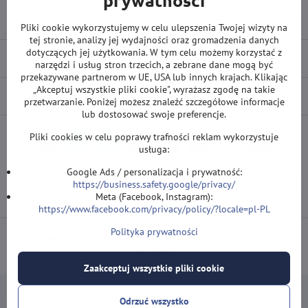
prywatności
Gwint shaftu:
2BA
Pliki cookie wykorzystujemy w celu ulepszenia Twojej wizyty na
tej stronie, analizy jej wydajności oraz gromadzenia danych
dotyczących jej użytkowania. W tym celu możemy korzystać z
Recenzje
0
narzędzi i usług stron trzecich, a zebrane dane mogą być
przekazywane partnerom w UE, USA lub innych krajach. Klikając
„Akceptuj wszystkie pliki cookie", wyrażasz zgodę na takie
Dyskusja
0
przetwarzanie. Poniżej możesz znaleźć szczegółowe informacje
lub dostosować swoje preferencje.
Pliki cookies w celu poprawy trafności reklam wykorzystuje
Facebook
Twitter
Bluesky
Pinterest
Reddit
LinkedIn
WhatsApp
E-
usługa:
mail
Google Ads / personalizacja i prywatność:
Poprzedni produkt
Następny produkt
https://business.safety.google/privacy/
Meta (Facebook, Instagram):
https://www.facebook.com/privacy/policy/?locale=pl-PL
Polityka prywatności
DARMOWA wysyłka od 500 zł
(obowiązuje przy płatności przelewem
lub kartą).
Zaakceptuj wszystkie pliki cookie
Odrzuć wszystko