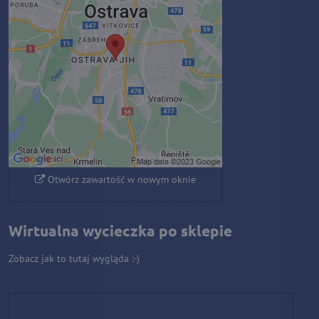
blokowana przez opcje
prywatności
Czy chcesz załadować zawartość
zewnętrzną?
Zezwól raz
Zezwalaj zawsze - zgadzam się z
typem pliku cookie: Funkcjonalny
Otwórz zawartość w nowym oknie
Wirtualna wycieczka po sklepie
Zobacz jak to tutaj wygląda :-)