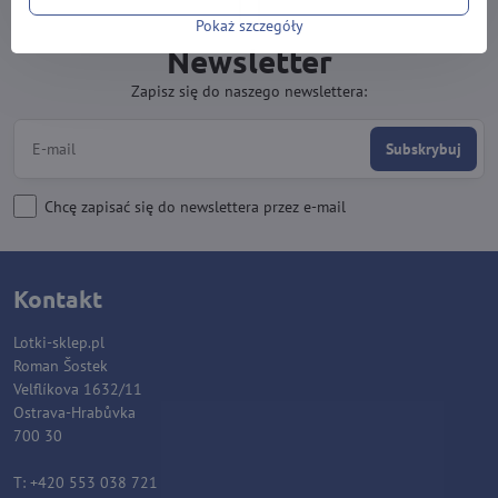
Pokaż szczegóły
Newsletter
Zapisz się do naszego newslettera:
Subskrybuj
Chcę zapisać się do newslettera przez e-mail
Kontakt
Lotki-sklep.pl
Roman Šostek
Velflíkova 1632/11
Ostrava-Hrabůvka
700 30
T: +420 553 038 721