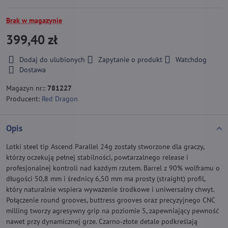
Brak w magazynie
399,40 zł
Dodaj do ulubionych
Zapytanie o produkt
Watchdog
Dostawa
Magazyn nr::
781227
Producent:
Red Dragon
Opis
Lotki steel tip Ascend Parallel 24g zostały stworzone dla graczy,
którzy oczekują pełnej stabilności, powtarzalnego release i
profesjonalnej kontroli nad każdym rzutem. Barrel z 90% wolframu o
długości 50,8 mm i średnicy 6,50 mm ma prosty (straight) profil,
który naturalnie wspiera wyważenie środkowe i uniwersalny chwyt.
Połączenie round grooves, buttress grooves oraz precyzyjnego CNC
milling tworzy agresywny grip na poziomie 5, zapewniający pewność
nawet przy dynamicznej grze. Czarno‑złote detale podkreślają