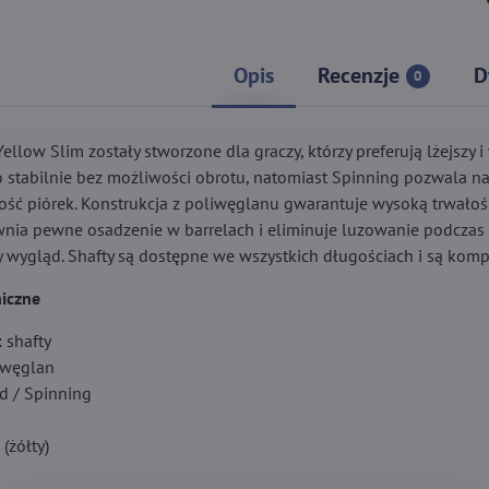
Opis
Recenzje
D
0
 Yellow Slim zostały stworzone dla graczy, którzy preferują lżejszy 
o stabilnie bez możliwości obrotu, natomiast Spinning pozwala na
ść piórek. Konstrukcja z poliwęglanu gwarantuje wysoką trwałość 
nia pewne osadzenie w barrelach i eliminuje luzowanie podczas r
wygląd. Shafty są dostępne we wszystkich długościach i są kompat
iczne
 shafty
liwęglan
d / Spinning
(żółty)