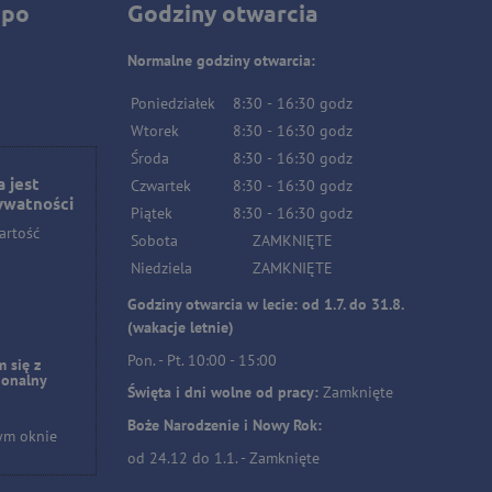
 po
Godziny otwarcia
Normalne godziny otwarcia:
Poniedziałek
8:30
-
16:30
godz
Wtorek
8:30
-
16:30
godz
Środa
8:30
-
16:30
godz
 jest
Czwartek
8:30
-
16:30
godz
ywatności
Piątek
8:30
-
16:30
godz
artość
Sobota
ZAMKNIĘTE
Niedziela
ZAMKNIĘTE
Godziny otwarcia w lecie: od 1.7. do 31.8.
(wakacje letnie)
Pon. - Pt. 10:00 - 15:00
 się z
jonalny
Święta i dni wolne od pracy:
Zamknięte
Boże Narodzenie i Nowy Rok:
ym oknie
od 24.12 do 1.1. - Zamknięte