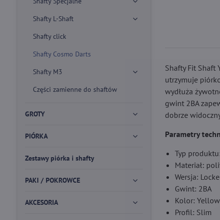
Shafty Specjalne
Shafty L-Shaft
Shafty click
Shafty Cosmo Darts
Shafty Fit Shaft
Shafty M3
utrzymuje piórk
Części zamienne do shaftów
wydłuża żywotno
gwint 2BA zapew
GROTY
dobrze widoczny 
Parametry techn
PIÓRKA
Typ produktu:
Zestawy piórka i shafty
Materiał: po
Wersja: Locke
PAKI / POKROWCE
Gwint: 2BA
Kolor: Yellow 
AKCESORIA
Profil: Slim