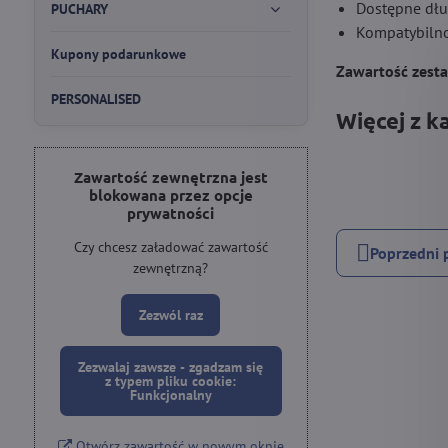
Dostępne dłu
PUCHARY
Kompatybilnoś
Kupony podarunkowe
Zawartość zest
PERSONALISED
Więcej z k
Zawartość zewnętrzna jest
blokowana przez opcje
prywatności
Czy chcesz załadować zawartość
Poprzedni 
zewnętrzną?
Zezwól raz
Zezwalaj zawsze - zgadzam się
z typem pliku cookie:
Funkcjonalny
Otwórz zawartość w nowym oknie