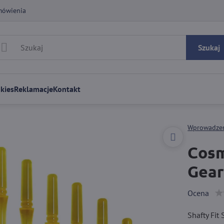
mówienia
Szukaj
kies
Reklamacje
Kontakt
Wprowadze
Cosm
Gear
Ocena
Shafty Fit