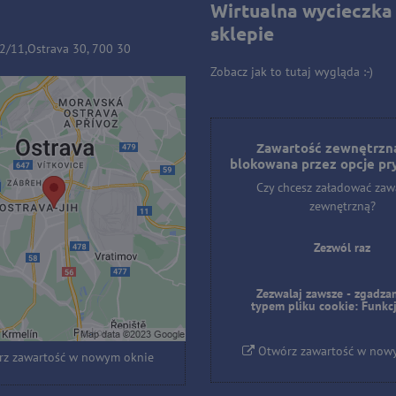
Wirtualna wycieczka
sklepie
32/11,Ostrava 30, 700 30
Zobacz jak to tutaj wygląda :-)
ość zewnętrzna jest
owana przez opcje
Zawartość zewnętrzna
blokowana przez opcje pr
prywatności
Czy chcesz załadować zaw
hcesz załadować zawartość
zewnętrzną?
zewnętrzną?
Zezwól raz
Zezwól raz
Zezwalaj zawsze - zgadzam
laj zawsze - zgadzam się z
typem pliku cookie: Funkc
pliku cookie: Funkcjonalny
Otwórz zawartość w now
z zawartość w nowym oknie