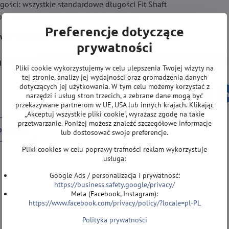
gości: wszystkie standardowe długości Fit Shaft
ć: tylko piórka Fit Flight (Cosmo Darts)
Preferencje dotyczące
awu:
1× zestaw shaftów Fit Shaft Yellow Slim (3 szt.)
prywatności
ategorii
NOWOŚCI
SHAFTY
Shafty Cosmo Darts
Pliki cookie wykorzystujemy w celu ulepszenia Twojej wizyty na
tej stronie, analizy jej wydajności oraz gromadzenia danych
dotyczących jej użytkowania. W tym celu możemy korzystać z
narzędzi i usług stron trzecich, a zebrane dane mogą być
Facebook
Twitter
Bluesky
Pinterest
Reddit
L
przekazywane partnerom w UE, USA lub innych krajach. Klikając
„Akceptuj wszystkie pliki cookie", wyrażasz zgodę na takie
przetwarzanie. Poniżej możesz znaleźć szczegółowe informacje
produkt
lub dostosować swoje preferencje.
Pliki cookies w celu poprawy trafności reklam wykorzystuje
usługa:
Google Ads / personalizacja i prywatność:
https://business.safety.google/privacy/
Meta (Facebook, Instagram):
https://www.facebook.com/privacy/policy/?locale=pl-PL
Polityka prywatności