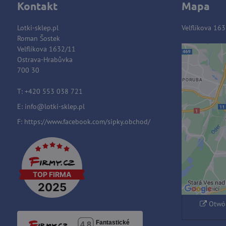
Kontakt
Mapa
Lotki-sklep.pl
Velflíkova 16
Roman Šostek
Velflíkova 1632/11
Ostrava-Hrabůvka
Zawart
700 30
blok
T: +420 553 038 721
E:
i
nfo@lotki-sklep.pl
Czy c
F:
https://www.facebook.com/sipky.obchod/
Zezwa
typem 
Otwór