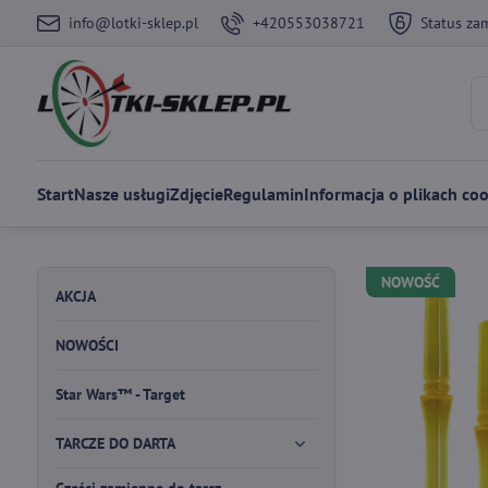
info@lotki-sklep.pl
+420553038721
Status za
Start
Nasze usługi
Zdjęcie
Regulamin
Informacja o plikach coo
NOWOŚĆ
AKCJA
NOWOŚCI
Star Wars™ - Target
TARCZE DO DARTA