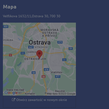
Mapa
Velflíkova 1632/11,Ostrava 30, 700 30
Zawartość zewnętrzna jest
blokowana przez opcje
prywatności
Czy chcesz załadować zawartość
zewnętrzną?
Zezwól raz
Zezwalaj zawsze - zgadzam się z
typem pliku cookie: Funkcjonalny
Otwórz zawartość w nowym oknie