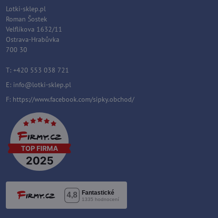
Lotki-sklep.pl
Roman Šostek
Velflíkova 1632/11
Ostrava-Hrabůvka
700 30
T: +420 553 038 721
E:
i
nfo@lotki-sklep.pl
F:
https://www.facebook.com/sipky.obchod/