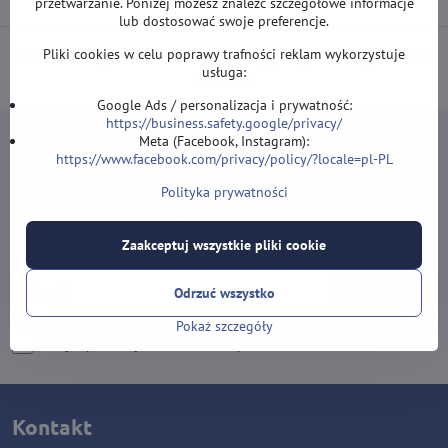
przetwarzanie. Poniżej możesz znaleźć szczegółowe informacje
lub dostosować swoje preferencje.
Pliki cookies w celu poprawy trafności reklam wykorzystuje
DARMOWA wysyłka od 500 zł
(obowiązuje przy płatności przelewem
usługa:
lub kartą).
Google Ads / personalizacja i prywatność:
https://business.safety.google/privacy/
Meta (Facebook, Instagram):
https://www.facebook.com/privacy/policy/?locale=pl-PL
Polityka prywatności
Newsletter
Zapisz się do naszego newslettera:
Zaakceptuj wszystkie pliki cookie
Subskrybuj
Odrzuć wszystko
Pokaż szczegóły
Chcę zapisać się do newslettera przez e-mail
Kontakt