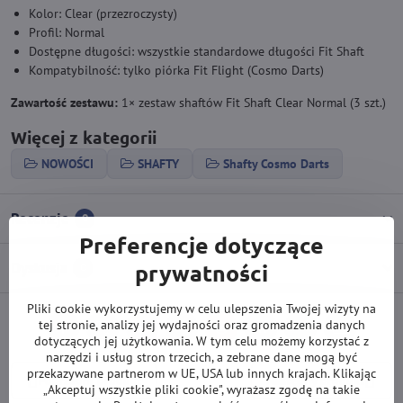
Kolor: Clear (przezroczysty)
Profil: Normal
Dostępne długości: wszystkie standardowe długości Fit Shaft
Kompatybilność: tylko piórka Fit Flight (Cosmo Darts)
Zawartość zestawu:
1× zestaw shaftów Fit Shaft Clear Normal (3 szt.)
Więcej z kategorii
NOWOŚCI
SHAFTY
Shafty Cosmo Darts
Recenzje
0
Preferencje dotyczące
Dyskusja
prywatności
0
Pliki cookie wykorzystujemy w celu ulepszenia Twojej wizyty na
tej stronie, analizy jej wydajności oraz gromadzenia danych
Facebook
Twitter
Bluesky
Pinterest
Reddit
LinkedIn
WhatsApp
E-
dotyczących jej użytkowania. W tym celu możemy korzystać z
mail
narzędzi i usług stron trzecich, a zebrane dane mogą być
przekazywane partnerom w UE, USA lub innych krajach. Klikając
Poprzedni produkt
Następny produkt
„Akceptuj wszystkie pliki cookie", wyrażasz zgodę na takie