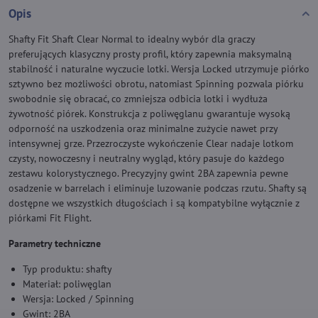
Opis
Shafty Fit Shaft Clear Normal to idealny wybór dla graczy
preferujących klasyczny prosty profil, który zapewnia maksymalną
stabilność i naturalne wyczucie lotki. Wersja Locked utrzymuje piórko
sztywno bez możliwości obrotu, natomiast Spinning pozwala piórku
swobodnie się obracać, co zmniejsza odbicia lotki i wydłuża
żywotność piórek. Konstrukcja z poliwęglanu gwarantuje wysoką
odporność na uszkodzenia oraz minimalne zużycie nawet przy
intensywnej grze. Przezroczyste wykończenie Clear nadaje lotkom
czysty, nowoczesny i neutralny wygląd, który pasuje do każdego
zestawu kolorystycznego. Precyzyjny gwint 2BA zapewnia pewne
osadzenie w barrelach i eliminuje luzowanie podczas rzutu. Shafty są
dostępne we wszystkich długościach i są kompatybilne wyłącznie z
piórkami Fit Flight.
Parametry techniczne
Typ produktu: shafty
Materiał: poliwęglan
Wersja: Locked / Spinning
Gwint: 2BA