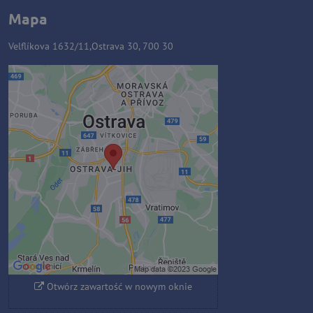
Mapa
Velflíkova 1632/11,Ostrava 30, 700 30
Zawartość zewnętrzna jest
blokowana przez opcje
prywatności
Czy chcesz załadować zawartość
zewnętrzną?
Zezwól raz
Zezwalaj zawsze - zgadzam się z
typem pliku cookie: Funkcjonalny
Otwórz zawartość w nowym oknie