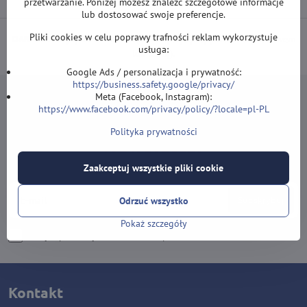
przetwarzanie. Poniżej możesz znaleźć szczegółowe informacje
lub dostosować swoje preferencje.
Pliki cookies w celu poprawy trafności reklam wykorzystuje
DARMOWA wysyłka od 500 zł
(obowiązuje przy płatności przelewem
usługa:
lub kartą).
Google Ads / personalizacja i prywatność:
https://business.safety.google/privacy/
Meta (Facebook, Instagram):
https://www.facebook.com/privacy/policy/?locale=pl-PL
Polityka prywatności
Newsletter
Zapisz się do naszego newslettera:
Zaakceptuj wszystkie pliki cookie
Subskrybuj
Odrzuć wszystko
Pokaż szczegóły
Chcę zapisać się do newslettera przez e-mail
Kontakt