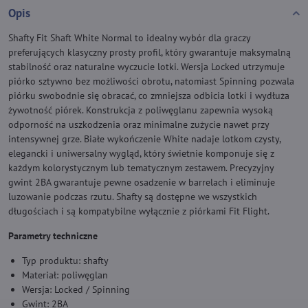
Opis
Shafty Fit Shaft White Normal to idealny wybór dla graczy
preferujących klasyczny prosty profil, który gwarantuje maksymalną
stabilność oraz naturalne wyczucie lotki. Wersja Locked utrzymuje
piórko sztywno bez możliwości obrotu, natomiast Spinning pozwala
piórku swobodnie się obracać, co zmniejsza odbicia lotki i wydłuża
żywotność piórek. Konstrukcja z poliwęglanu zapewnia wysoką
odporność na uszkodzenia oraz minimalne zużycie nawet przy
intensywnej grze. Białe wykończenie White nadaje lotkom czysty,
elegancki i uniwersalny wygląd, który świetnie komponuje się z
każdym kolorystycznym lub tematycznym zestawem. Precyzyjny
gwint 2BA gwarantuje pewne osadzenie w barrelach i eliminuje
luzowanie podczas rzutu. Shafty są dostępne we wszystkich
długościach i są kompatybilne wyłącznie z piórkami Fit Flight.
Parametry techniczne
Typ produktu: shafty
Materiał: poliwęglan
Wersja: Locked / Spinning
Gwint: 2BA