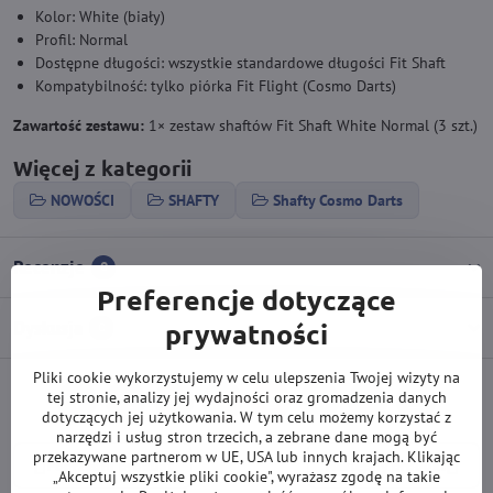
Kolor: White (biały)
Profil: Normal
Dostępne długości: wszystkie standardowe długości Fit Shaft
Kompatybilność: tylko piórka Fit Flight (Cosmo Darts)
Zawartość zestawu:
1× zestaw shaftów Fit Shaft White Normal (3 szt.)
Więcej z kategorii
NOWOŚCI
SHAFTY
Shafty Cosmo Darts
Recenzje
0
Preferencje dotyczące
Dyskusja
prywatności
0
Pliki cookie wykorzystujemy w celu ulepszenia Twojej wizyty na
tej stronie, analizy jej wydajności oraz gromadzenia danych
Facebook
Twitter
Bluesky
Pinterest
Reddit
LinkedIn
WhatsApp
E-
dotyczących jej użytkowania. W tym celu możemy korzystać z
mail
narzędzi i usług stron trzecich, a zebrane dane mogą być
przekazywane partnerom w UE, USA lub innych krajach. Klikając
Poprzedni produkt
Następny produkt
„Akceptuj wszystkie pliki cookie", wyrażasz zgodę na takie