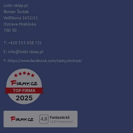
Lotki-sklep.pl
Roman Šostek
Velflíkova 1632/11
Ostrava-Hrabůvka
700 30
T: +420 553 038 721
E:
i
nfo@lotki-sklep.pl
F:
https://www.facebook.com/sipky.obchod/