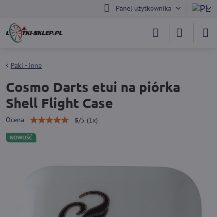
Panel użytkownika
Paki - inne
Cosmo Darts etui na piórka
Shell Flight Case
Ocena
5
/
5
(
1
x)
NOWOŚĆ