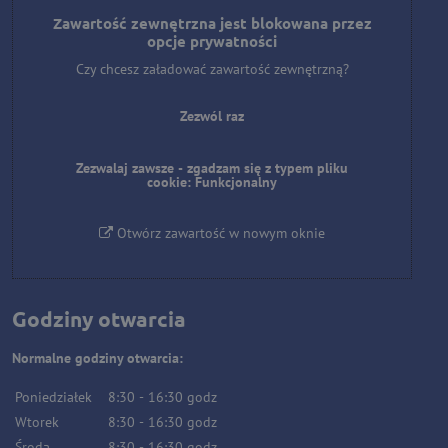
Zawartość zewnętrzna jest blokowana przez
opcje prywatności
Czy chcesz załadować zawartość zewnętrzną?
Zezwól raz
Zezwalaj zawsze - zgadzam się z typem pliku
cookie: Funkcjonalny
Otwórz zawartość w nowym oknie
Godziny otwarcia
Normalne godziny otwarcia:
Poniedziałek
8:30
-
16:30
godz
Wtorek
8:30
-
16:30
godz
Środa
8:30
-
16:30
godz