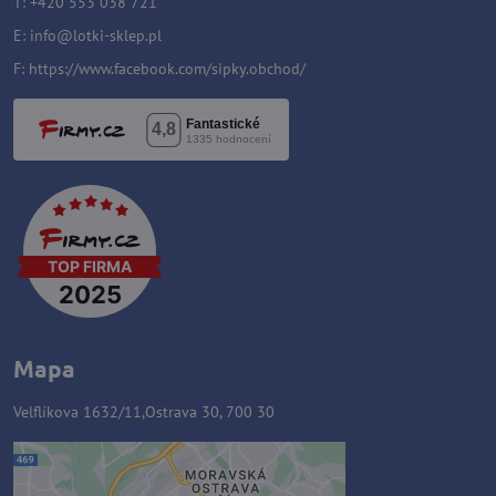
T: +420 553 038 721
E:
i
nfo@lotki-sklep.pl
F:
https://www.facebook.com/sipky.obchod/
Mapa
Velflíkova 1632/11,Ostrava 30, 700 30