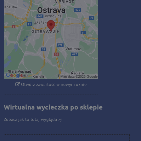
Zawartość zewnętrzna jest
blokowana przez opcje
prywatności
Czy chcesz załadować zawartość
zewnętrzną?
Zezwól raz
Zezwalaj zawsze - zgadzam się z
typem pliku cookie: Funkcjonalny
Otwórz zawartość w nowym oknie
Wirtualna wycieczka po sklepie
Zobacz jak to tutaj wygląda :-)