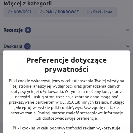
Więcej z kategorii
NOWOŚCI
PAKI / POKROWCE
Paki - inne
Recenzje
0
Dyskusja
0
Preferencje dotyczące
prywatności
Facebook
Twitter
Bluesky
Pinterest
Reddit
LinkedIn
WhatsApp
E-
mail
Pliki cookie wykorzystujemy w celu ulepszenia Twojej wizyty na
Poprzedni produkt
Następny produkt
tej stronie, analizy jej wydajności oraz gromadzenia danych
dotyczących jej użytkowania. W tym celu możemy korzystać z
narzędzi i usług stron trzecich, a zebrane dane mogą być
przekazywane partnerom w UE, USA lub innych krajach. Klikając
„Akceptuj wszystkie pliki cookie", wyrażasz zgodę na takie
DARMOWA wysyłka od 500 zł
(obowiązuje przy płatności przelewem
przetwarzanie. Poniżej możesz znaleźć szczegółowe informacje
lub kartą).
lub dostosować swoje preferencje.
Pliki cookies w celu poprawy trafności reklam wykorzystuje