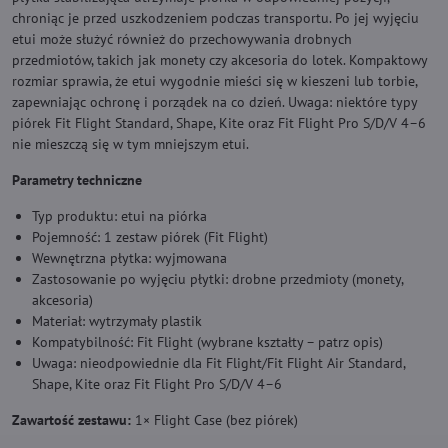
chroniąc je przed uszkodzeniem podczas transportu. Po jej wyjęciu
etui może służyć również do przechowywania drobnych
przedmiotów, takich jak monety czy akcesoria do lotek. Kompaktowy
rozmiar sprawia, że etui wygodnie mieści się w kieszeni lub torbie,
zapewniając ochronę i porządek na co dzień. Uwaga: niektóre typy
piórek Fit Flight Standard, Shape, Kite oraz Fit Flight Pro S/D/V 4–6
nie mieszczą się w tym mniejszym etui.
Parametry techniczne
Typ produktu: etui na piórka
Pojemność: 1 zestaw piórek (Fit Flight)
Wewnętrzna płytka: wyjmowana
Zastosowanie po wyjęciu płytki: drobne przedmioty (monety,
akcesoria)
Materiał: wytrzymały plastik
Kompatybilność: Fit Flight (wybrane kształty – patrz opis)
Uwaga: nieodpowiednie dla Fit Flight/Fit Flight Air Standard,
Shape, Kite oraz Fit Flight Pro S/D/V 4–6
Zawartość zestawu:
1× Flight Case (bez piórek)