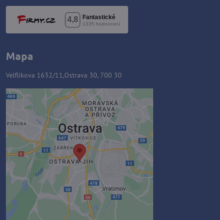
Mapa
Velflíkova 1632/11,Ostrava 30, 700 30
Zawartość zewnętrzna jest
blokowana przez opcje
prywatności
Czy chcesz załadować zawartość
zewnętrzną?
Zezwól raz
Zezwalaj zawsze - zgadzam się z
typem pliku cookie: Funkcjonalny