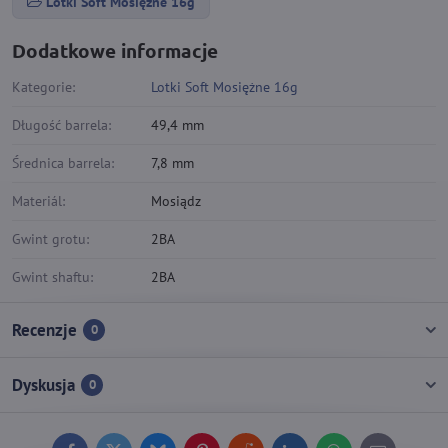
Lotki Soft Mosiężne 16g
Dodatkowe informacje
Kategorie:
Lotki Soft Mosiężne 16g
Długość barrela:
49,4 mm
Średnica barrela:
7,8 mm
Materiál:
Mosiądz
Gwint grotu:
2BA
Gwint shaftu:
2BA
Recenzje
0
Dyskusja
0