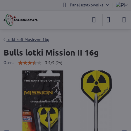
Panel użytkownika
Lotki Soft Mosiężne 16g
Bulls lotki Mission II 16g
Ocena
3.5
/
5
(
2
x)