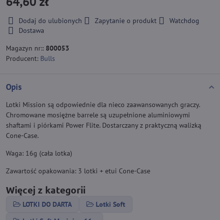
64,60 zł
Dodaj do ulubionych
Zapytanie o produkt
Watchdog
Dostawa
Magazyn nr::
800053
Producent:
Bulls
Opis
Lotki Mission są odpowiednie dla nieco zaawansowanych graczy.
Chromowane mosiężne barrele są uzupełnione aluminiowymi
shaftami i piórkami Power Flite. Dostarczany z praktyczną walizką
Cone-Case.
Waga: 16g (cała lotka)
Zawartość opakowania: 3 lotki + etui Cone-Case
Więcej z kategorii
LOTKI DO DARTA
Lotki Soft