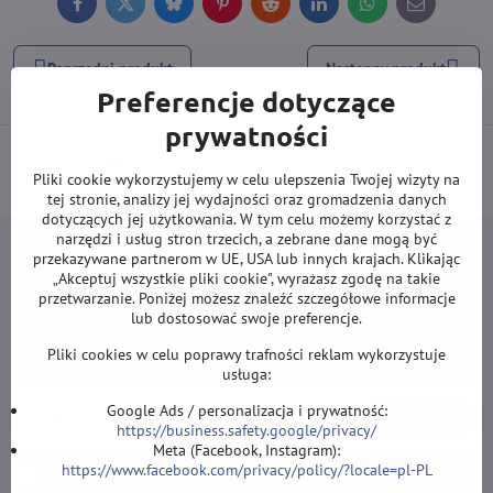
Facebook
Twitter
Bluesky
Pinterest
Reddit
LinkedIn
WhatsApp
E-
mail
Poprzedni produkt
Następny produkt
Preferencje dotyczące
prywatności
DARMOWA wysyłka od 500 zł
(obowiązuje przy płatności przelewem
Pliki cookie wykorzystujemy w celu ulepszenia Twojej wizyty na
lub kartą).
tej stronie, analizy jej wydajności oraz gromadzenia danych
dotyczących jej użytkowania. W tym celu możemy korzystać z
narzędzi i usług stron trzecich, a zebrane dane mogą być
przekazywane partnerom w UE, USA lub innych krajach. Klikając
„Akceptuj wszystkie pliki cookie", wyrażasz zgodę na takie
przetwarzanie. Poniżej możesz znaleźć szczegółowe informacje
lub dostosować swoje preferencje.
Newsletter
Pliki cookies w celu poprawy trafności reklam wykorzystuje
Zapisz się do naszego newslettera:
usługa:
Google Ads / personalizacja i prywatność:
Subskrybuj
https://business.safety.google/privacy/
Meta (Facebook, Instagram):
https://www.facebook.com/privacy/policy/?locale=pl-PL
Chcę zapisać się do newslettera przez e-mail