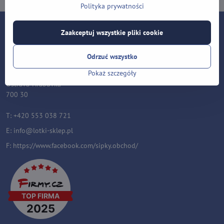
Polityka prywatności
Kontakt
Zaakceptuj wszystkie pliki cookie
Lotki-sklep.pl
Odrzuć wszystko
Roman Šostek
Pokaż szczegóły
Velflíkova 1632/11
Ostrava-Hrabůvka
700 30
T: +420 553 038 721
E:
i
nfo@lotki-sklep.pl
F:
https://www.facebook.com/sipky.obchod/