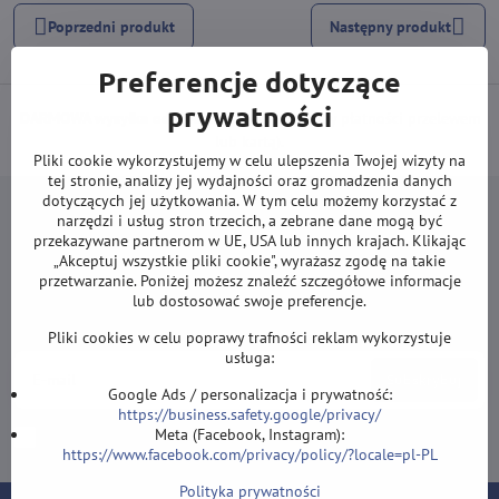
Poprzedni produkt
Następny produkt
Preferencje dotyczące
prywatności
DARMOWA wysyłka od 500 zł
(obowiązuje przy płatności przelewem
lub kartą).
Pliki cookie wykorzystujemy w celu ulepszenia Twojej wizyty na
tej stronie, analizy jej wydajności oraz gromadzenia danych
dotyczących jej użytkowania. W tym celu możemy korzystać z
narzędzi i usług stron trzecich, a zebrane dane mogą być
przekazywane partnerom w UE, USA lub innych krajach. Klikając
„Akceptuj wszystkie pliki cookie", wyrażasz zgodę na takie
przetwarzanie. Poniżej możesz znaleźć szczegółowe informacje
Newsletter
lub dostosować swoje preferencje.
Zapisz się do naszego newslettera:
Pliki cookies w celu poprawy trafności reklam wykorzystuje
usługa:
Subskrybuj
Google Ads / personalizacja i prywatność:
https://business.safety.google/privacy/
Meta (Facebook, Instagram):
Chcę zapisać się do newslettera przez e-mail
https://www.facebook.com/privacy/policy/?locale=pl-PL
Polityka prywatności