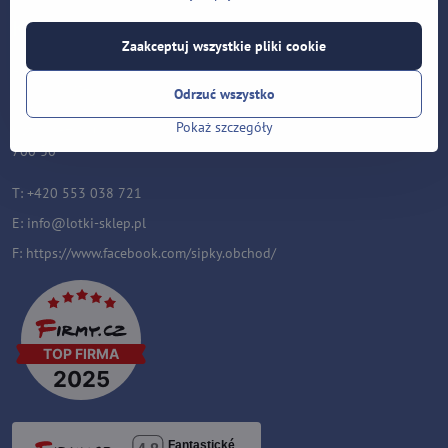
Kontakt
Zaakceptuj wszystkie pliki cookie
Lotki-sklep.pl
Roman Šostek
Odrzuć wszystko
Velflíkova 1632/11
Pokaż szczegóły
Ostrava-Hrabůvka
700 30
T: +420 553 038 721
E:
i
nfo@lotki-sklep.pl
F:
https://www.facebook.com/sipky.obchod/