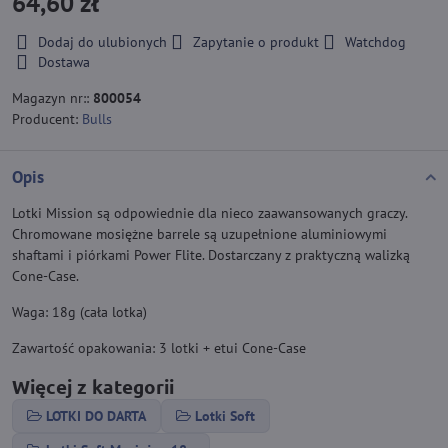
64,60 zł
Dodaj do ulubionych
Zapytanie o produkt
Watchdog
Dostawa
Magazyn nr::
800054
Producent:
Bulls
Opis
Lotki Mission są odpowiednie dla nieco zaawansowanych graczy.
Chromowane mosiężne barrele są uzupełnione aluminiowymi
shaftami i piórkami Power Flite. Dostarczany z praktyczną walizką
Cone-Case.
Waga: 18g (cała lotka)
Zawartość opakowania: 3 lotki + etui Cone-Case
Więcej z kategorii
LOTKI DO DARTA
Lotki Soft