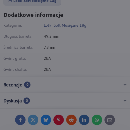
Lotki Soft Mosiężne 18g
Dodatkowe informacje
Kategorie:
Lotki Soft Mosiężne 18g
Długość barrela:
49,2 mm
Średnica barrela:
7,8 mm
Gwint grotu:
2BA
Gwint shaftu:
2BA
Recenzje
0
Dyskusja
0
Facebook
Twitter
Bluesky
Pinterest
Reddit
LinkedIn
WhatsApp
E-
mail