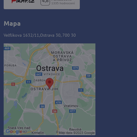
Mapa
Velflíkova 1632/11,Ostrava 30, 700 30
Zawartość zewnętrzna jest
blokowana przez opcje
prywatności
Czy chcesz załadować zawartość
zewnętrzną?
Zezwól raz
Zezwalaj zawsze - zgadzam się z
typem pliku cookie: Funkcjonalny