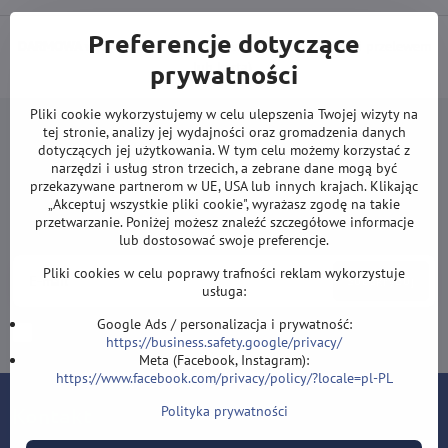
Preferencje dotyczące
DARMOWA wysyłka od 500 zł
(obowiązuje przy płatności przelewem
prywatności
lub kartą).
Pliki cookie wykorzystujemy w celu ulepszenia Twojej wizyty na
tej stronie, analizy jej wydajności oraz gromadzenia danych
dotyczących jej użytkowania. W tym celu możemy korzystać z
narzędzi i usług stron trzecich, a zebrane dane mogą być
przekazywane partnerom w UE, USA lub innych krajach. Klikając
Newsletter
„Akceptuj wszystkie pliki cookie", wyrażasz zgodę na takie
przetwarzanie. Poniżej możesz znaleźć szczegółowe informacje
Zapisz się do naszego newslettera:
lub dostosować swoje preferencje.
Pliki cookies w celu poprawy trafności reklam wykorzystuje
Subskrybuj
usługa:
Google Ads / personalizacja i prywatność:
Chcę zapisać się do newslettera przez e-mail
https://business.safety.google/privacy/
Meta (Facebook, Instagram):
https://www.facebook.com/privacy/policy/?locale=pl-PL
Polityka prywatności
Kontakt