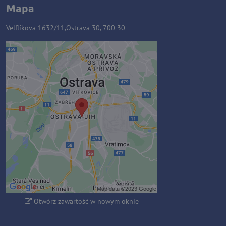
Mapa
Velflíkova 1632/11,Ostrava 30, 700 30
Zawartość zewnętrzna jest
blokowana przez opcje
prywatności
Czy chcesz załadować zawartość
zewnętrzną?
Zezwól raz
Zezwalaj zawsze - zgadzam się z
typem pliku cookie: Funkcjonalny
Otwórz zawartość w nowym oknie