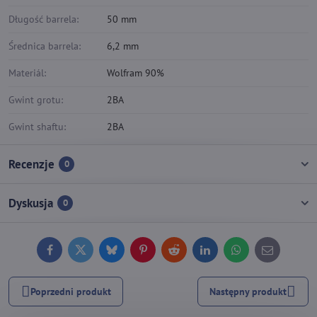
Długość barrela:
50 mm
Średnica barrela:
6,2 mm
Materiál:
Wolfram 90%
Gwint grotu:
2BA
Gwint shaftu:
2BA
Recenzje
0
Dyskusja
0
Facebook
Twitter
Bluesky
Pinterest
Reddit
LinkedIn
WhatsApp
E-
mail
Poprzedni produkt
Następny produkt