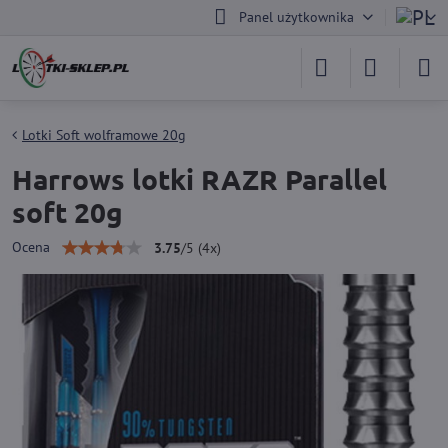
Panel użytkownika
Lotki Soft wolframowe 20g
Harrows lotki RAZR Parallel
soft 20g
Ocena
3.75
/
5
(
4
x)