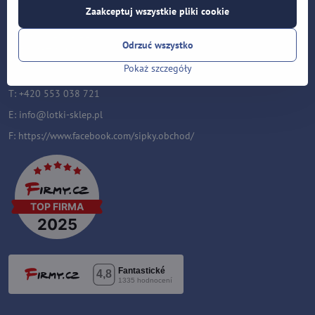
Lotki-sklep.pl
Zaakceptuj wszystkie pliki cookie
Roman Šostek
Velflíkova 1632/11
Odrzuć wszystko
Ostrava-Hrabůvka
700 30
Pokaż szczegóły
T: +420 553 038 721
E:
i
nfo@lotki-sklep.pl
F:
https://www.facebook.com/sipky.obchod/