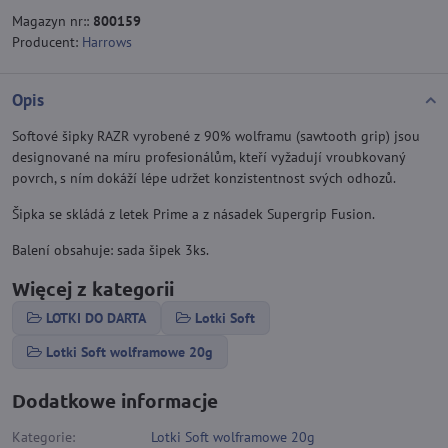
Magazyn nr::
800159
Producent:
Harrows
Opis
Softové šipky RAZR vyrobené z 90% wolframu (sawtooth grip) jsou
designované na míru profesionálům, kteří vyžadují vroubkovaný
povrch, s ním dokáží lépe udržet konzistentnost svých odhozů.
Šipka se skládá z letek Prime a z násadek Supergrip Fusion.
Balení obsahuje: sada šipek 3ks.
Więcej z kategorii
LOTKI DO DARTA
Lotki Soft
Lotki Soft wolframowe 20g
Dodatkowe informacje
Kategorie:
Lotki Soft wolframowe 20g