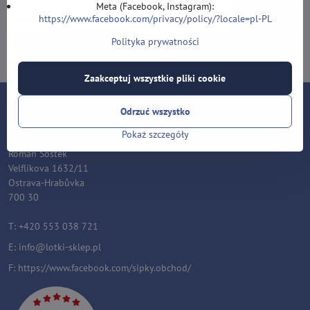
Meta (Facebook, Instagram):
https://www.facebook.com/privacy/policy/?locale=pl-PL
Subskrybuj
Polityka prywatności
Chcę zapisać się do newslettera przez e-mail
Zaakceptuj wszystkie pliki cookie
Kontakt
Odrzuć wszystko
Pokaż szczegóły
Lotki-sklep.pl
Roman Šostek
Velflíkova 1632/11
Ostrava-Hrabůvka
700 30
T: +420 553 038 721
E:
i
nfo@lotki-sklep.pl
F:
https://www.facebook.com/sipky.obchod/