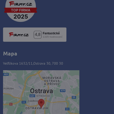
Mapa
Velflíkova 1632/11,Ostrava 30, 700 30
Zawartość zewnętrzna jest
blokowana przez opcje
prywatności
Czy chcesz załadować zawartość
zewnętrzną?