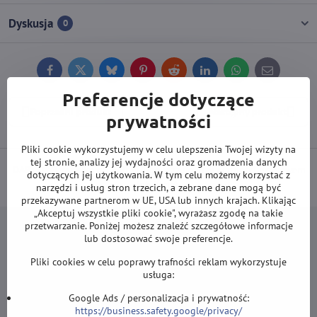
Dyskusja
0
Facebook
Twitter
Bluesky
Pinterest
Reddit
LinkedIn
WhatsApp
E-
mail
Preferencje dotyczące
Poprzedni produkt
Następny produkt
prywatności
Pliki cookie wykorzystujemy w celu ulepszenia Twojej wizyty na
tej stronie, analizy jej wydajności oraz gromadzenia danych
DARMOWA wysyłka od 500 zł
(obowiązuje przy płatności przelewem
dotyczących jej użytkowania. W tym celu możemy korzystać z
lub kartą).
narzędzi i usług stron trzecich, a zebrane dane mogą być
przekazywane partnerom w UE, USA lub innych krajach. Klikając
„Akceptuj wszystkie pliki cookie", wyrażasz zgodę na takie
przetwarzanie. Poniżej możesz znaleźć szczegółowe informacje
lub dostosować swoje preferencje.
Pliki cookies w celu poprawy trafności reklam wykorzystuje
Newsletter
usługa:
Google Ads / personalizacja i prywatność:
Zapisz się do naszego newslettera:
https://business.safety.google/privacy/