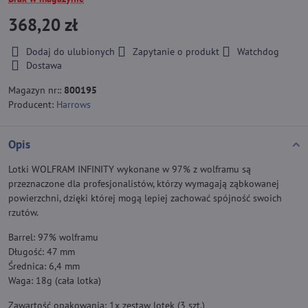
368,20 zł
Dodaj do ulubionych
Zapytanie o produkt
Watchdog
Dostawa
Magazyn nr::
800195
Producent:
Harrows
Opis
Lotki WOLFRAM INFINITY wykonane w 97% z wolframu są
przeznaczone dla profesjonalistów, którzy wymagają ząbkowanej
powierzchni, dzięki której mogą lepiej zachować spójność swoich
rzutów.
Barrel: 97% wolframu
Długość: 47 mm
Średnica: 6,4 mm
Waga: 18g (cała lotka)
Zawartość opakowania: 1x zestaw lotek (3 szt.)