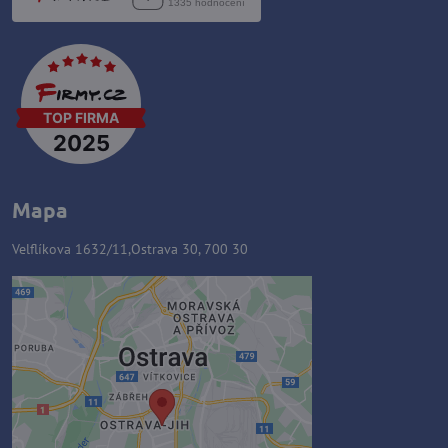
Mapa
Velflíkova 1632/11,Ostrava 30, 700 30
Zawartość zewnętrzna jest
blokowana przez opcje
prywatności
Czy chcesz załadować zawartość
zewnętrzną?