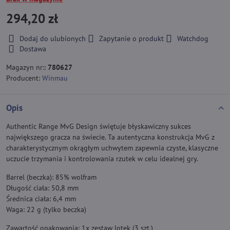
294,20 zł
Dodaj do ulubionych
Zapytanie o produkt
Watchdog
Dostawa
Magazyn nr::
780627
Producent:
Winmau
Opis
Authentic Range MvG Design świętuje błyskawiczny sukces
największego gracza na świecie. Ta autentyczna konstrukcja MvG z
charakterystycznym okrągłym uchwytem zapewnia czyste, klasyczne
uczucie trzymania i kontrolowania rzutek w celu idealnej gry.
Barrel (beczka): 85% wolfram
Długość ciała: 50,8 mm
Średnica ciała: 6,4 mm
Waga: 22 g (tylko beczka)
Zawartość opakowania: 1x zestaw lotek (3 szt.)