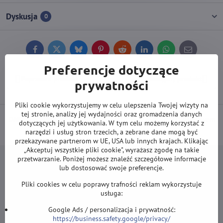
Dyskusja
0
Facebook
Twitter
Bluesky
Pinterest
Reddit
LinkedIn
WhatsApp
E-
mail
Preferencje dotyczące
Poprzedni produkt
Następny produkt
prywatności
Pliki cookie wykorzystujemy w celu ulepszenia Twojej wizyty na
tej stronie, analizy jej wydajności oraz gromadzenia danych
DARMOWA wysyłka od 500 zł
(obowiązuje przy płatności przelewem
dotyczących jej użytkowania. W tym celu możemy korzystać z
lub kartą).
narzędzi i usług stron trzecich, a zebrane dane mogą być
przekazywane partnerom w UE, USA lub innych krajach. Klikając
„Akceptuj wszystkie pliki cookie", wyrażasz zgodę na takie
przetwarzanie. Poniżej możesz znaleźć szczegółowe informacje
lub dostosować swoje preferencje.
Pliki cookies w celu poprawy trafności reklam wykorzystuje
Newsletter
usługa:
Google Ads / personalizacja i prywatność:
Zapisz się do naszego newslettera:
https://business.safety.google/privacy/