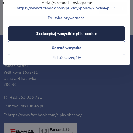
Meta (Facebook, Instagram):
https://www.facebook.com/privacy/policy/?locale=pl-PL
Subskrybuj
Polityka prywatności
Chcę zapisać się do newslettera przez e-mail
Zaakceptuj wszystkie pliki cookie
Kontakt
Odrzuć wszystko
Pokaż szczegóły
Lotki-sklep.pl
Roman Šostek
Velflíkova 1632/11
Ostrava-Hrabůvka
700 30
T: +420 553 038 721
E:
i
nfo@lotki-sklep.pl
F:
https://www.facebook.com/sipky.obchod/