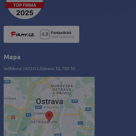
Mapa
Velflíkova 1632/11,Ostrava 30, 700 30
Zawartość zewnętrzna jest
blokowana przez opcje
prywatności
Czy chcesz załadować zawartość
zewnętrzną?