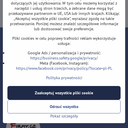
Subskrybuj
dotyczących jej użytkowania. W tym celu możemy korzystać z
narzędzi i usług stron trzecich, a zebrane dane mogą być
przekazywane partnerom w UE, USA lub innych krajach. Klikając
Chcę zapisać się do newslettera przez e-mail
„Akceptuj wszystkie pliki cookie", wyrażasz zgodę na takie
przetwarzanie. Poniżej możesz znaleźć szczegółowe informacje
lub dostosować swoje preferencje.
Kontakt
Pliki cookies w celu poprawy trafności reklam wykorzystuje
usługa:
Lotki-sklep.pl
Google Ads / personalizacja i prywatność:
Roman Šostek
https://business.safety.google/privacy/
Velflíkova 1632/11
Meta (Facebook, Instagram):
https://www.facebook.com/privacy/policy/?locale=pl-PL
Ostrava-Hrabůvka
700 30
Polityka prywatności
T: +420 553 038 721
Zaakceptuj wszystkie pliki cookie
E:
i
nfo@lotki-sklep.pl
F:
https://www.facebook.com/sipky.obchod/
Odrzuć wszystko
Pokaż szczegóły