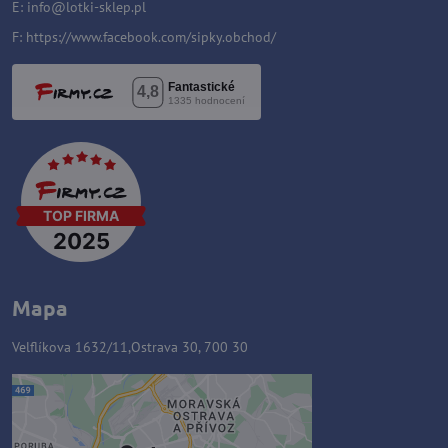
E:
i
nfo@lotki-sklep.pl
F:
https://www.facebook.com/sipky.obchod/
Mapa
Velflíkova 1632/11,Ostrava 30, 700 30
Zawartość zewnętrzna jest