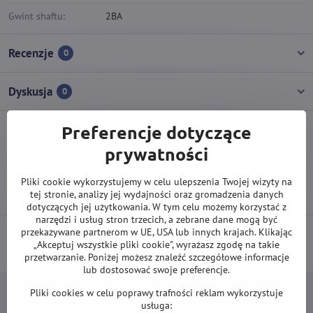
Gwint shaftu:
2BA
Recenzje
0
Dyskusja
0
Preferencje dotyczące
Facebook
Twitter
Bluesky
Pinterest
Reddit
LinkedIn
WhatsApp
E-
prywatności
mail
Poprzedni produkt
Następny produkt
Pliki cookie wykorzystujemy w celu ulepszenia Twojej wizyty na
tej stronie, analizy jej wydajności oraz gromadzenia danych
dotyczących jej użytkowania. W tym celu możemy korzystać z
narzędzi i usług stron trzecich, a zebrane dane mogą być
przekazywane partnerom w UE, USA lub innych krajach. Klikając
DARMOWA wysyłka od 500 zł
(obowiązuje przy płatności przelewem
„Akceptuj wszystkie pliki cookie", wyrażasz zgodę na takie
lub kartą).
przetwarzanie. Poniżej możesz znaleźć szczegółowe informacje
lub dostosować swoje preferencje.
Pliki cookies w celu poprawy trafności reklam wykorzystuje
usługa: