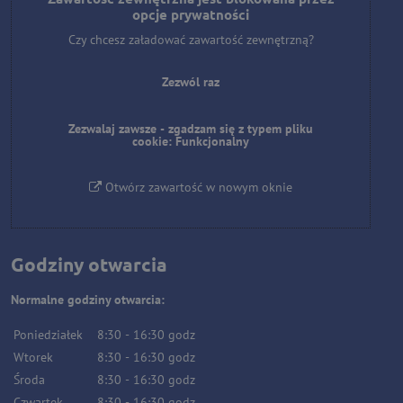
opcje prywatności
Czy chcesz załadować zawartość zewnętrzną?
Zezwól raz
Zezwalaj zawsze - zgadzam się z typem pliku
cookie: Funkcjonalny
Otwórz zawartość w nowym oknie
Godziny otwarcia
Normalne godziny otwarcia:
Poniedziałek
8:30
-
16:30
godz
Wtorek
8:30
-
16:30
godz
Środa
8:30
-
16:30
godz
Czwartek
8:30
-
16:30
godz