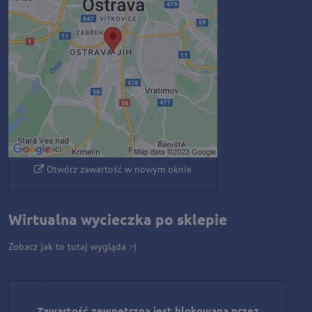
blokowana przez opcje
prywatności
Czy chcesz załadować zawartość
zewnętrzną?
Zezwól raz
Zezwalaj zawsze - zgadzam się z
typem pliku cookie: Funkcjonalny
Otwórz zawartość w nowym oknie
Wirtualna wycieczka po sklepie
Zobacz jak to tutaj wygląda :-)
Zawartość zewnętrzna jest blokowana przez