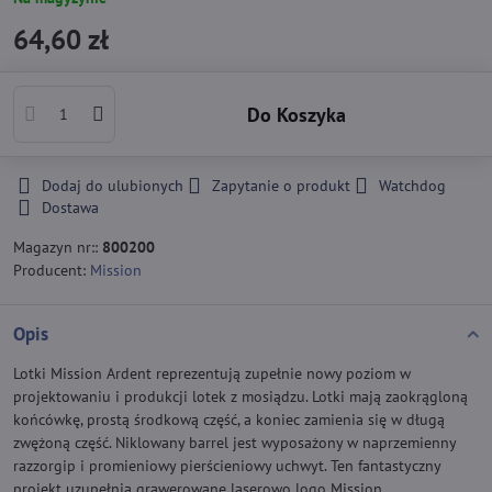
64,60 zł
Do Koszyka
Dodaj do ulubionych
Zapytanie o produkt
Watchdog
Dostawa
Magazyn nr::
800200
Producent:
Mission
Opis
Lotki Mission Ardent reprezentują zupełnie nowy poziom w
projektowaniu i produkcji lotek z mosiądzu. Lotki mają zaokrągloną
końcówkę, prostą środkową część, a koniec zamienia się w długą
zwężoną część. Niklowany barrel jest wyposażony w naprzemienny
razzorgip i promieniowy pierścieniowy uchwyt. Ten fantastyczny
projekt uzupełnia grawerowane laserowo logo Mission.