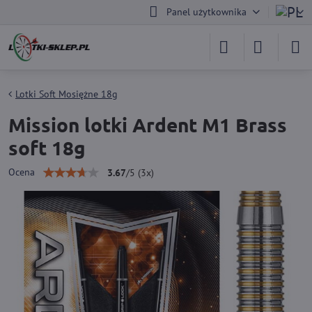
Panel użytkownika
Lotki Soft Mosiężne 18g
Mission lotki Ardent M1 Brass
soft 18g
Ocena
3.67
/
5
(
3
x)