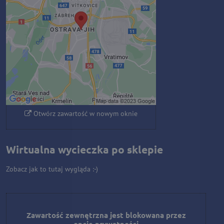
prywatności
Czy chcesz załadować zawartość
zewnętrzną?
Zezwól raz
Zezwalaj zawsze - zgadzam się z
typem pliku cookie: Funkcjonalny
Otwórz zawartość w nowym oknie
Wirtualna wycieczka po sklepie
Zobacz jak to tutaj wygląda :-)
Zawartość zewnętrzna jest blokowana przez