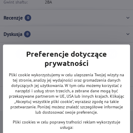
Gwint shaftu:
2BA
Recenzje
0
Dyskusja
0
Preferencje dotyczące
Facebook
Twitter
Bluesky
Pinterest
Reddit
LinkedIn
WhatsApp
E-
mail
prywatności
Poprzedni produkt
Następny produkt
Pliki cookie wykorzystujemy w celu ulepszenia Twojej wizyty na
tej stronie, analizy jej wydajności oraz gromadzenia danych
dotyczących jej użytkowania. W tym celu możemy korzystać z
narzędzi i usług stron trzecich, a zebrane dane mogą być
DARMOWA wysyłka od 500 zł
(obowiązuje przy płatności przelewem
przekazywane partnerom w UE, USA lub innych krajach. Klikając
„Akceptuj wszystkie pliki cookie", wyrażasz zgodę na takie
lub kartą).
przetwarzanie. Poniżej możesz znaleźć szczegółowe informacje
lub dostosować swoje preferencje.
Pliki cookies w celu poprawy trafności reklam wykorzystuje
usługa: