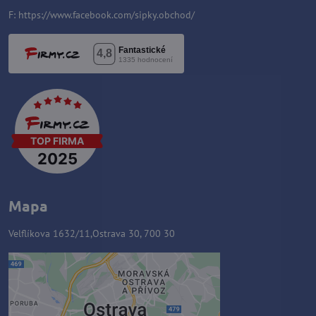
F:
https://www.facebook.com/sipky.obchod/
Mapa
Velflíkova 1632/11,Ostrava 30, 700 30
Zawartość zewnętrzna jest
blokowana przez opcje