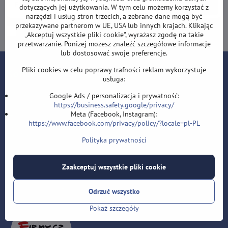
Subskrybuj
dotyczących jej użytkowania. W tym celu możemy korzystać z
narzędzi i usług stron trzecich, a zebrane dane mogą być
przekazywane partnerom w UE, USA lub innych krajach. Klikając
Chcę zapisać się do newslettera przez e-mail
„Akceptuj wszystkie pliki cookie", wyrażasz zgodę na takie
przetwarzanie. Poniżej możesz znaleźć szczegółowe informacje
lub dostosować swoje preferencje.
Pliki cookies w celu poprawy trafności reklam wykorzystuje
Kontakt
usługa:
Lotki-sklep.pl
Google Ads / personalizacja i prywatność:
Roman Šostek
https://business.safety.google/privacy/
Meta (Facebook, Instagram):
Velflíkova 1632/11
https://www.facebook.com/privacy/policy/?locale=pl-PL
Ostrava-Hrabůvka
700 30
Polityka prywatności
T: +420 553 038 721
Zaakceptuj wszystkie pliki cookie
E:
i
nfo@lotki-sklep.pl
F:
https://www.facebook.com/sipky.obchod/
Odrzuć wszystko
Pokaż szczegóły