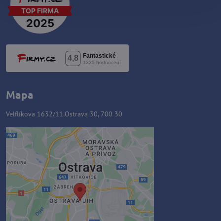
Mapa
Velflíkova 1632/11,Ostrava 30, 700 30
Zawartość zewnętrzna jest
blokowana przez opcje
prywatności
Czy chcesz załadować zawartość
zewnętrzną?