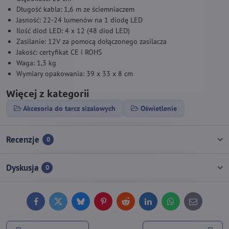
Długość kabla: 1,6 m ze ściemniaczem
Jasność: 22-24 lumenów na 1 diodę LED
Ilość diod LED: 4 x 12 (48 diod LED)
Zasilanie: 12V za pomocą dołączonego zasilacza
Jakość: certyfikat CE i ROHS
Waga: 1,3 kg
Wymiary opakowania: 39 x 33 x 8 cm
Więcej z kategorii
Akcesoria do tarcz sizalowych
Oświetlenie
Recenzje
0
Dyskusja
0
Facebook
Twitter
Bluesky
Pinterest
Reddit
LinkedIn
WhatsApp
E-
mail