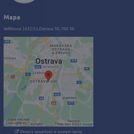
Mapa
Velflíkova 1632/11,Ostrava 30, 700 30
Zawartość zewnętrzna jest
blokowana przez opcje
prywatności
Czy chcesz załadować zawartość
zewnętrzną?
Zezwól raz
Zezwalaj zawsze - zgadzam się z
typem pliku cookie: Funkcjonalny
Otwórz zawartość w nowym oknie