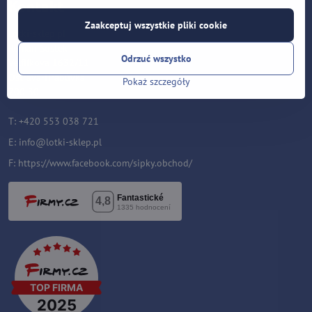
Kontakt
Zaakceptuj wszystkie pliki cookie
Lotki-sklep.pl
Roman Šostek
Odrzuć wszystko
Velflíkova 1632/11
Ostrava-Hrabůvka
Pokaż szczegóły
700 30
T: +420 553 038 721
E:
i
nfo@lotki-sklep.pl
F:
https://www.facebook.com/sipky.obchod/