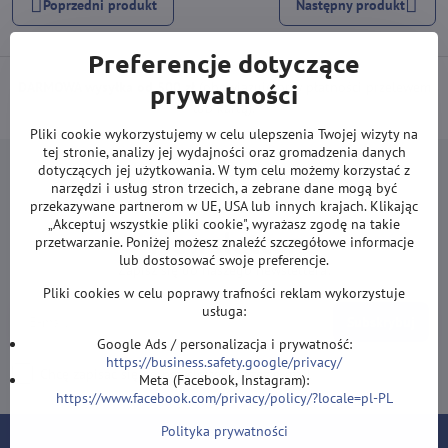
Poprzedni produkt
Następny produkt
Preferencje dotyczące
DARMOWA wysyłka od 500 zł
prywatności
(obowiązuje przy płatności przelewem
lub kartą).
Pliki cookie wykorzystujemy w celu ulepszenia Twojej wizyty na
tej stronie, analizy jej wydajności oraz gromadzenia danych
dotyczących jej użytkowania. W tym celu możemy korzystać z
narzędzi i usług stron trzecich, a zebrane dane mogą być
przekazywane partnerom w UE, USA lub innych krajach. Klikając
„Akceptuj wszystkie pliki cookie", wyrażasz zgodę na takie
Newsletter
przetwarzanie. Poniżej możesz znaleźć szczegółowe informacje
lub dostosować swoje preferencje.
Zapisz się do naszego newslettera:
Pliki cookies w celu poprawy trafności reklam wykorzystuje
usługa:
Subskrybuj
Google Ads / personalizacja i prywatność:
https://business.safety.google/privacy/
Chcę zapisać się do newslettera przez e-mail
Meta (Facebook, Instagram):
https://www.facebook.com/privacy/policy/?locale=pl-PL
Polityka prywatności