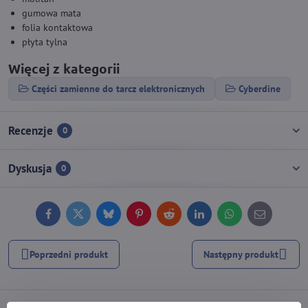
gumowa mata
folia kontaktowa
płyta tylna
Więcej z kategorii
Części zamienne do tarcz elektronicznych
Cyberdine
Recenzje
0
Dyskusja
0
Facebook
Twitter
Bluesky
Pinterest
Reddit
LinkedIn
WhatsApp
E-
mail
Poprzedni produkt
Następny produkt