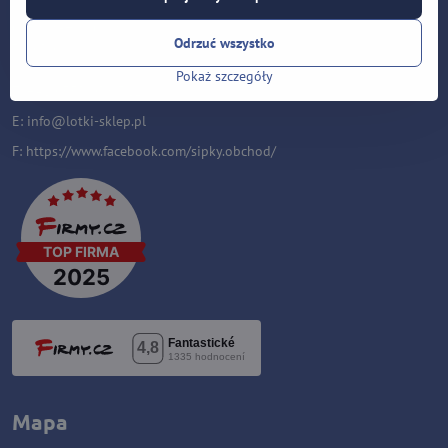
Velflíkova 1632/11
Ostrava-Hrabůvka
Odrzuć wszystko
700 30
Pokaż szczegóły
T: +420 553 038 721
E:
i
nfo@lotki-sklep.pl
F:
https://www.facebook.com/sipky.obchod/
Mapa