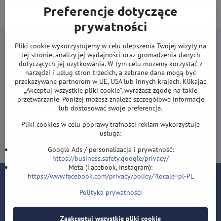
DARMOWA wysyłka od 500 zł
(obowiązuje przy płatności przelewem
Preferencje dotyczące
lub kartą).
prywatności
Pliki cookie wykorzystujemy w celu ulepszenia Twojej wizyty na
tej stronie, analizy jej wydajności oraz gromadzenia danych
dotyczących jej użytkowania. W tym celu możemy korzystać z
narzędzi i usług stron trzecich, a zebrane dane mogą być
Newsletter
przekazywane partnerom w UE, USA lub innych krajach. Klikając
„Akceptuj wszystkie pliki cookie", wyrażasz zgodę na takie
Zapisz się do naszego newslettera:
przetwarzanie. Poniżej możesz znaleźć szczegółowe informacje
lub dostosować swoje preferencje.
Subskrybuj
Pliki cookies w celu poprawy trafności reklam wykorzystuje
usługa:
Chcę zapisać się do newslettera przez e-mail
Google Ads / personalizacja i prywatność:
https://business.safety.google/privacy/
Meta (Facebook, Instagram):
https://www.facebook.com/privacy/policy/?locale=pl-PL
Kontakt
Polityka prywatności
Lotki-sklep.pl
Roman Šostek
Zaakceptuj wszystkie pliki cookie