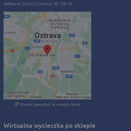
Velflíkova 1632/11,Ostrava 30, 700 30
Zawartość zewnętrzna jest
blokowana przez opcje
prywatności
Czy chcesz załadować zawartość
zewnętrzną?
Zezwól raz
Zezwalaj zawsze - zgadzam się z
typem pliku cookie: Funkcjonalny
Otwórz zawartość w nowym oknie
Wirtualna wycieczka po sklepie