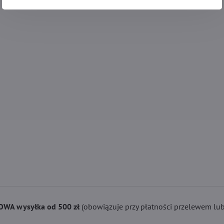
WA wysyłka od 500 zł
(obowiązuje przy płatności przelewem lub 