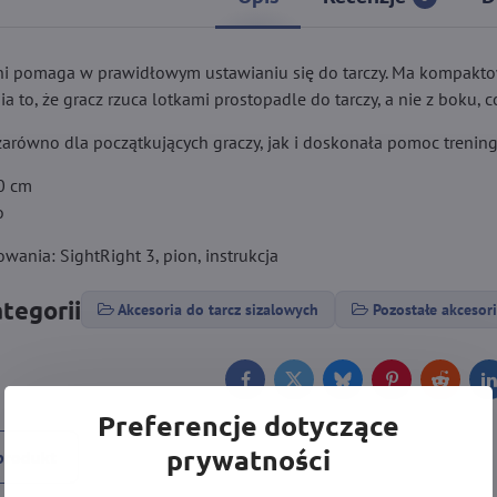
ini pomaga w prawidłowym ustawianiu się do tarczy. Ma kompak
a to, że gracz rzuca lotkami prostopadle do tarczy, a nie z boku, 
arówno dla początkujących graczy, jak i doskonała pomoc trenin
0 cm
o
ania: SightRight 3, pion, instrukcja
ategorii
Akcesoria do tarcz sizalowych
Pozostałe akcesor
Facebook
Twitter
Bluesky
Pinterest
Reddit
L
Preferencje dotyczące
prywatności
produkt