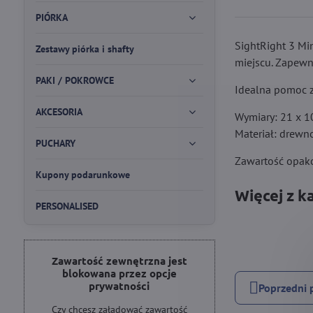
PIÓRKA
SightRight 3 M
Zestawy piórka i shafty
miejscu. Zapewni
PAKI / POKROWCE
Idealna pomoc z
AKCESORIA
Wymiary: 21 x 1
Materiał: drewn
PUCHARY
Zawartość opakow
Kupony podarunkowe
Więcej z k
PERSONALISED
Zawartość zewnętrzna jest
blokowana przez opcje
prywatności
Poprzedni 
Czy chcesz załadować zawartość