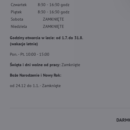
Czwartek
8:30
-
16:30
godz
Piątek
8:30
-
16:30
godz
Sobota
ZAMKNIĘTE
Niedziela
ZAMKNIĘTE
Godziny otwarcia w lecie: od 1.7. do 31.8.
(wakacje letnie)
Pon. - Pt. 10:00 - 15:00
Święta i dni wolne od pracy:
Zamknięte
Boże Narodzenie i Nowy Rok:
od 24.12 do 1.1. - Zamknięte
DARMO