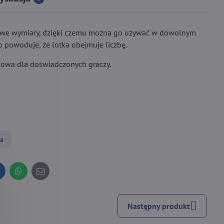
towe wymiary, dzięki czemu można go używać w dowolnym
co powoduje, że lotka obejmuje liczbę.
gowa dla doświadczonych graczy.
ia
inkedIn
WhatsApp
E-
mail
Następny produkt