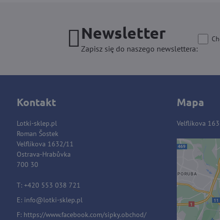
Newsletter
Ch
Zapisz się do naszego newslettera:
Kontakt
Mapa
Lotki-sklep.pl
Velflíkova 16
Roman Šostek
Velflíkova 1632/11
Ostrava-Hrabůvka
Zawart
700 30
blok
T: +420 553 038 721
E:
i
nfo@lotki-sklep.pl
Czy c
F:
https://www.facebook.com/sipky.obchod/