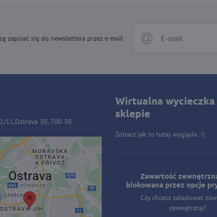
cę zapisać się do newslettera przez e-mail
Wirtualna wycieczka
sklepie
32/11,Ostrava 30, 700 30
Zobacz jak to tutaj wygląda :-)
ość zewnętrzna jest
owana przez opcje
Zawartość zewnętrzna
blokowana przez opcje pr
prywatności
Czy chcesz załadować zaw
hcesz załadować zawartość
zewnętrzną?
zewnętrzną?