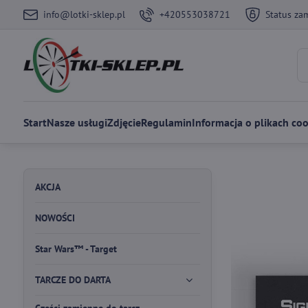
info@lotki-sklep.pl
+420553038721
Status za
Start
Nasze usługi
Zdjęcie
Regulamin
Informacja o plikach coo
AKCJA
NOWOŚCI
Star Wars™ - Target
TARCZE DO DARTA