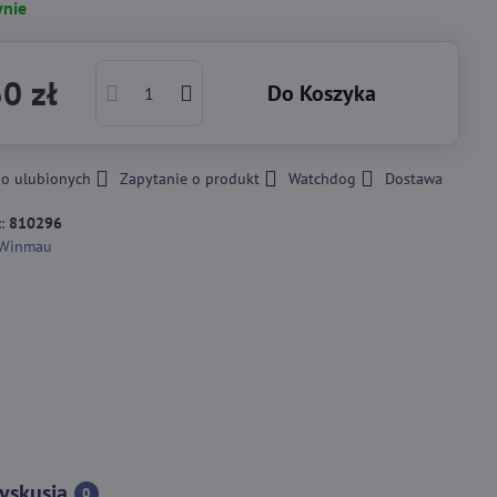
nie
0 zł
Do Koszyka
do ulubionych
Zapytanie o produkt
Watchdog
Dostawa
::
810296
Winmau
yskusja
0