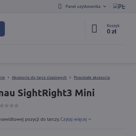
Panel użytkownika
Koszyk
0 zł
nie
Akcesoria do tarcz sizalowych
Pozostałe akcesoria
au SightRight3 Mini
awidłowej pozycji do tarczy.
Czytaj więcej