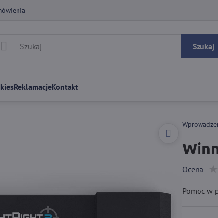
mówienia
Szukaj
kies
Reklamacje
Kontakt
Wprowadze
Winm
Ocena
Pomoc w pr