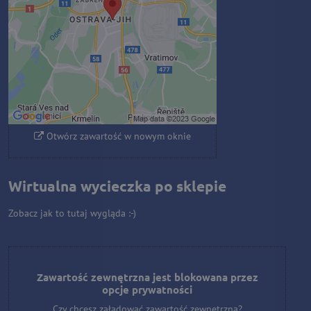
Czy chcesz załadować zawartość
zewnętrzną?
Zezwól raz
Zezwalaj zawsze - zgadzam się z
typem pliku cookie: Funkcjonalny
Otwórz zawartość w nowym oknie
Wirtualna wycieczka po sklepie
Zobacz jak to tutaj wygląda :-)
Zawartość zewnętrzna jest blokowana przez
opcje prywatności
Czy chcesz załadować zawartość zewnętrzną?