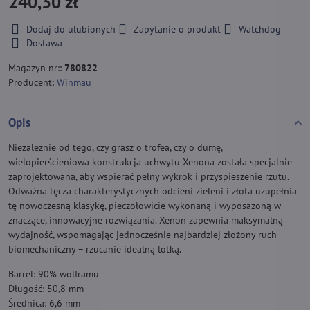
240,30 zł
Dodaj do ulubionych
Zapytanie o produkt
Watchdog
Dostawa
Magazyn nr::
780822
Producent:
Winmau
Opis
Niezależnie od tego, czy grasz o trofea, czy o dumę,
wielopierścieniowa konstrukcja uchwytu Xenona została specjalnie
zaprojektowana, aby wspierać pełny wykrok i przyspieszenie rzutu.
Odważna tęcza charakterystycznych odcieni zieleni i złota uzupełnia
tę nowoczesną klasykę, pieczołowicie wykonaną i wyposażoną w
znaczące, innowacyjne rozwiązania. Xenon zapewnia maksymalną
wydajność, wspomagając jednocześnie najbardziej złożony ruch
biomechaniczny – rzucanie idealną lotką.
Barrel: 90% wolframu
Długość: 50,8 mm
Średnica: 6,6 mm