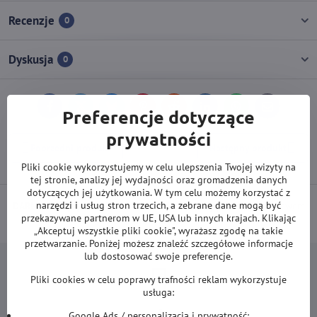
Recenzje
0
Dyskusja
0
Facebook
Twitter
Bluesky
Pinterest
Reddit
LinkedIn
WhatsApp
E-
Preferencje dotyczące
mail
prywatności
Poprzedni produkt
Następny produkt
Pliki cookie wykorzystujemy w celu ulepszenia Twojej wizyty na
tej stronie, analizy jej wydajności oraz gromadzenia danych
dotyczących jej użytkowania. W tym celu możemy korzystać z
narzędzi i usług stron trzecich, a zebrane dane mogą być
DARMOWA wysyłka od 500 zł
(obowiązuje przy płatności przelewem
przekazywane partnerom w UE, USA lub innych krajach. Klikając
lub kartą).
„Akceptuj wszystkie pliki cookie", wyrażasz zgodę na takie
przetwarzanie. Poniżej możesz znaleźć szczegółowe informacje
lub dostosować swoje preferencje.
Pliki cookies w celu poprawy trafności reklam wykorzystuje
usługa:
Newsletter
Google Ads / personalizacja i prywatność: