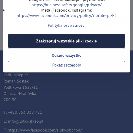
https://business.safety.google/privacy/
Zapisz się do naszego newslettera:
Meta (Facebook, Instagram):
https://www.facebook.com/privacy/policy/?locale=pl-PL
Subskrybuj
Polityka prywatności
Chcę zapisać się do newslettera przez e-mail
Zaakceptuj wszystkie pliki cookie
Odrzuć wszystko
Kontakt
Pokaż szczegóły
Lotki-sklep.pl
Roman Šostek
Velflíkova 1632/11
Ostrava-Hrabůvka
700 30
T: +420 553 038 721
E:
i
nfo@lotki-sklep.pl
F:
https://www.facebook.com/sipky.obchod/