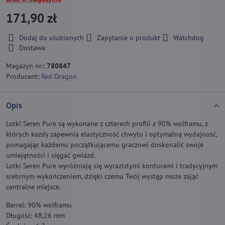
171,90 zł
Dodaj do ulubionych
Zapytanie o produkt
Watchdog
Dostawa
Magazyn nr::
780847
Producent:
Red Dragon
Opis
Lotki Seren Pure są wykonane z czterech profili z 90% wolframu, z
których każdy zapewnia elastyczność chwytu i optymalną wydajność,
pomagając każdemu początkującemu graczowi doskonalić swoje
umiejętności i sięgać gwiazd.
Lotki Seren Pure wyróżniają się wyrazistymi konturami i tradycyjnym
srebrnym wykończeniem, dzięki czemu Twój występ może zająć
centralne miejsce.
Barrel: 90% wolframu
Długość: 48,26 mm