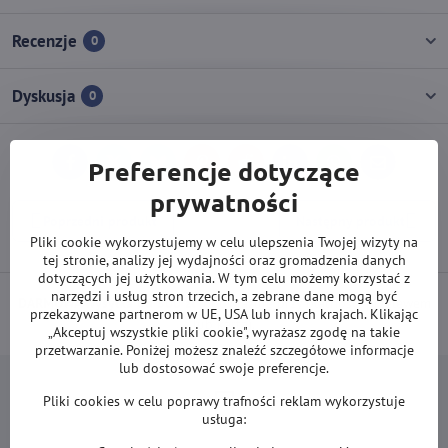
Recenzje
0
Dyskusja
0
Preferencje dotyczące
Facebook
Twitter
Bluesky
Pinterest
Reddit
LinkedIn
WhatsApp
E-
mail
prywatności
Poprzedni produkt
Następny produkt
Pliki cookie wykorzystujemy w celu ulepszenia Twojej wizyty na
tej stronie, analizy jej wydajności oraz gromadzenia danych
dotyczących jej użytkowania. W tym celu możemy korzystać z
narzędzi i usług stron trzecich, a zebrane dane mogą być
DARMOWA wysyłka od 500 zł
(obowiązuje przy płatności przelewem
przekazywane partnerom w UE, USA lub innych krajach. Klikając
lub kartą).
„Akceptuj wszystkie pliki cookie", wyrażasz zgodę na takie
przetwarzanie. Poniżej możesz znaleźć szczegółowe informacje
lub dostosować swoje preferencje.
Pliki cookies w celu poprawy trafności reklam wykorzystuje
usługa: