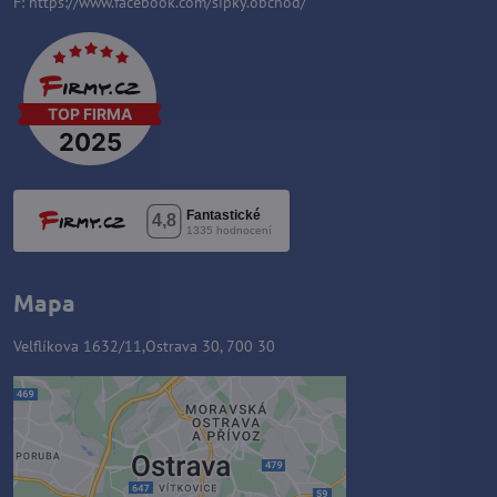
F:
https://www.facebook.com/sipky.obchod/
Mapa
Velflíkova 1632/11,Ostrava 30, 700 30
Zawartość zewnętrzna jest
blokowana przez opcje
prywatności