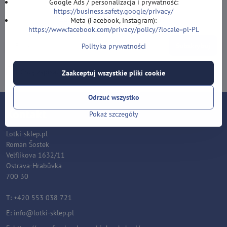
Newsletter
Google Ads / personalizacja i prywatność:
https://business.safety.google/privacy/
Zapisz się do naszego newslettera:
Meta (Facebook, Instagram):
https://www.facebook.com/privacy/policy/?locale=pl-PL
Subskrybuj
Polityka prywatności
Chcę zapisać się do newslettera przez e-mail
Zaakceptuj wszystkie pliki cookie
Odrzuć wszystko
Kontakt
Pokaż szczegóły
Lotki-sklep.pl
Roman Šostek
Velflíkova 1632/11
Ostrava-Hrabůvka
700 30
T: +420 553 038 721
E:
i
nfo@lotki-sklep.pl