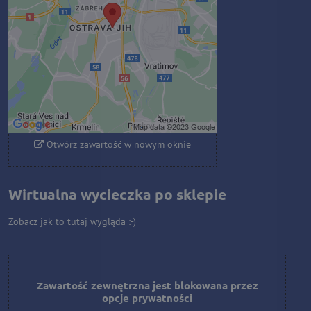
Czy chcesz załadować zawartość
zewnętrzną?
Zezwól raz
Zezwalaj zawsze - zgadzam się z
typem pliku cookie: Funkcjonalny
Otwórz zawartość w nowym oknie
Wirtualna wycieczka po sklepie
Zobacz jak to tutaj wygląda :-)
Zawartość zewnętrzna jest blokowana przez
opcje prywatności