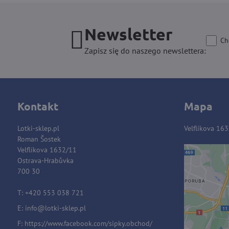
Newsletter
Ch
Zapisz się do naszego newslettera:
Kontakt
Mapa
Lotki-sklep.pl
Velflíkova 16
Roman Šostek
Velflíkova 1632/11
Ostrava-Hrabůvka
Zawart
700 30
blok
T: +420 553 038 721
E:
i
nfo@lotki-sklep.pl
Czy c
F:
https://www.facebook.com/sipky.obchod/