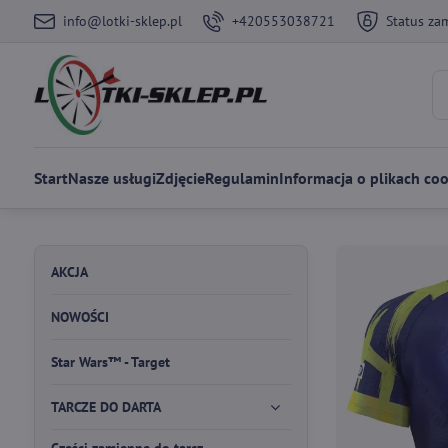
info@lotki-sklep.pl
+420553038721
Status za
Start
Nasze usługi
Zdjęcie
Regulamin
Informacja o plikach coo
AKCJA
NOWOŚCI
Star Wars™ - Target
TARCZE DO DARTA