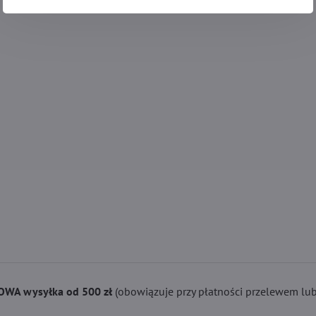
WA wysyłka od 500 zł
(obowiązuje przy płatności przelewem lub 