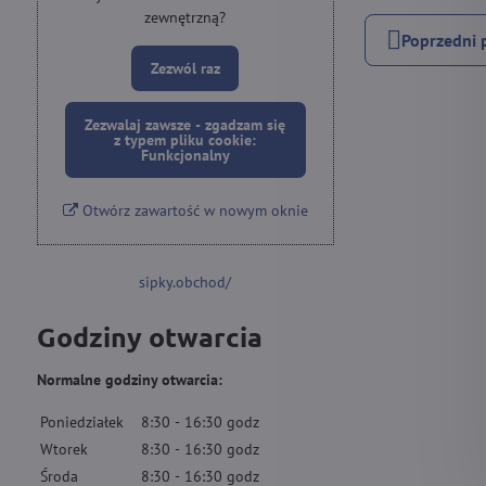
zewnętrzną?
Poprzedni 
Zezwól raz
Zezwalaj zawsze - zgadzam się
z typem pliku cookie:
Funkcjonalny
Otwórz zawartość w nowym oknie
sipky.obchod/
Godziny otwarcia
Normalne godziny otwarcia:
Poniedziałek
8:30
-
16:30
godz
Wtorek
8:30
-
16:30
godz
Środa
8:30
-
16:30
godz