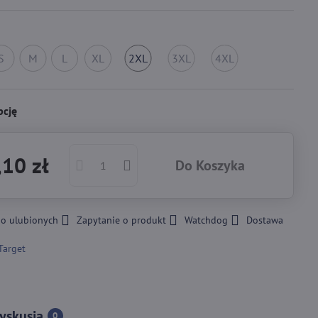
S
M
L
XL
2XL
3XL
4XL
ak
Brak
Brak
Brak
Brak
Na
Brak
Brak
w
w
w
w
magyzynie
w
w
agazynie
magazynie
magazynie
magazynie
magazynie
magazynie
magazynie
pcję
10 zł
Do Koszyka
do ulubionych
Zapytanie o produkt
Watchdog
Dostawa
Target
yskusja
0