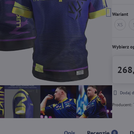
Wariant
XS
Br
w
m
Wybierz o
268,
Dodaj 
Producent:
Opis
Recenzje
D
0