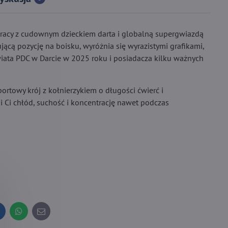
pracy z cudownym dzieckiem darta i globalną supergwiazdą
jącą pozycję na boisku, wyróżnia się wyrazistymi grafikami,
Świata PDC w Darcie w 2025 roku i posiadacza kilku ważnych
towy krój z kołnierzykiem o długości ćwierć i
 Ci chłód, suchość i koncentrację nawet podczas
inkedIn
WhatsApp
E-
mail