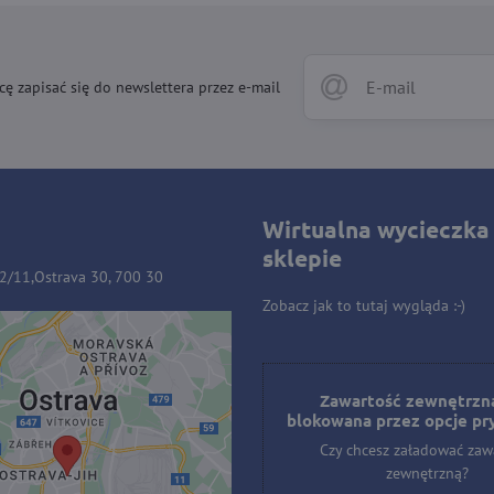
cę zapisać się do newslettera przez e-mail
Wirtualna wycieczka
sklepie
32/11,Ostrava 30, 700 30
Zobacz jak to tutaj wygląda :-)
ość zewnętrzna jest
owana przez opcje
Zawartość zewnętrzna
blokowana przez opcje pr
prywatności
Czy chcesz załadować zaw
hcesz załadować zawartość
zewnętrzną?
zewnętrzną?