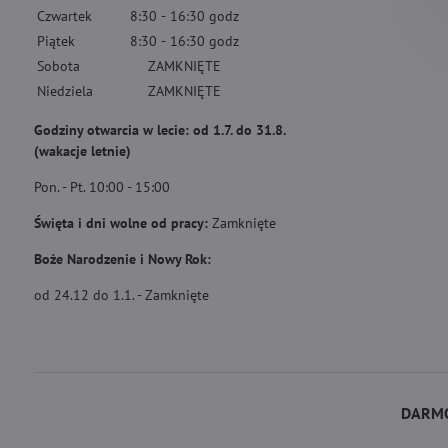
Czwartek
8:30
-
16:30
godz
Piątek
8:30
-
16:30
godz
Sobota
ZAMKNIĘTE
Niedziela
ZAMKNIĘTE
Godziny otwarcia w lecie: od 1.7. do 31.8.
(wakacje letnie)
Pon. - Pt. 10:00 - 15:00
Święta i dni wolne od pracy:
Zamknięte
Boże Narodzenie i Nowy Rok:
od 24.12 do 1.1. - Zamknięte
DARMO