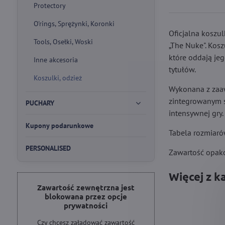
Protectory
O'rings, Sprężynki, Koronki
Oficjalna koszu
Tools, Osełki, Woski
„The Nuke". Kosz
które oddają je
Inne akcesoria
tytułów.
Koszulki, odzież
Wykonana z zaaw
zintegrowanym s
PUCHARY
intensywnej gry.
Kupony podarunkowe
Tabela rozmiaró
PERSONALISED
Zawartość opak
Więcej z k
Zawartość zewnętrzna jest
blokowana przez opcje
prywatności
Czy chcesz załadować zawartość