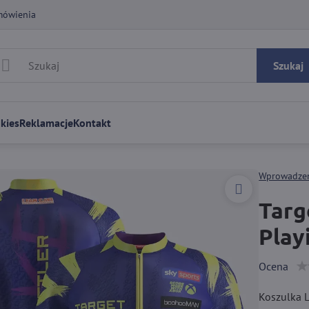
mówienia
Szukaj
kies
Reklamacje
Kontakt
Wprowadze
Targ
Play
Ocena
Koszulka L