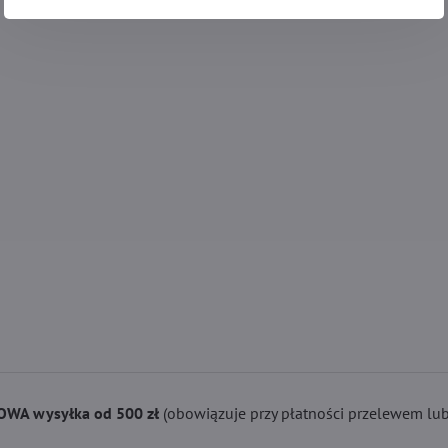
WA wysyłka od 500 zł
(obowiązuje przy płatności przelewem lub 