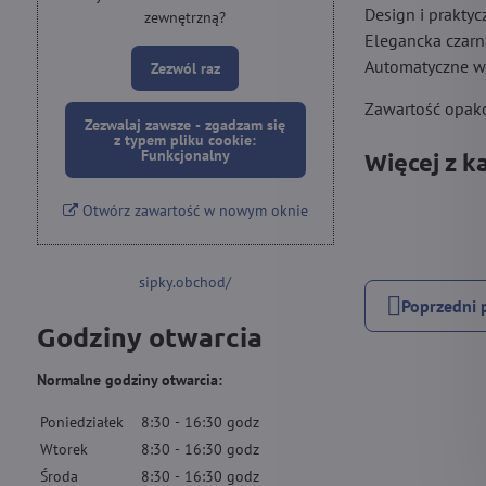
Design i praktyc
zewnętrzną?
Elegancka czarn
Automatyczne wy
Zezwól raz
Zawartość opako
Zezwalaj zawsze - zgadzam się
z typem pliku cookie:
Funkcjonalny
Więcej z k
Otwórz zawartość w nowym oknie
sipky.obchod/
Poprzedni 
Godziny otwarcia
Normalne godziny otwarcia:
Poniedziałek
8:30
-
16:30
godz
Wtorek
8:30
-
16:30
godz
Środa
8:30
-
16:30
godz