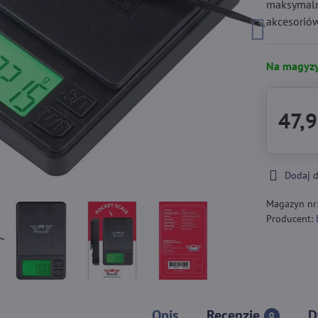
maksymalny
akcesorió
Na magyzy
47,9
Dodaj 
Magazyn nr
Producent:
Opis
Recenzje
D
0