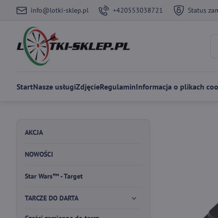
info@lotki-sklep.pl
+420553038721
Status za
Start
Nasze usługi
Zdjęcie
Regulamin
Informacja o plikach coo
AKCJA
NOWOŚCI
Star Wars™ - Target
TARCZE DO DARTA