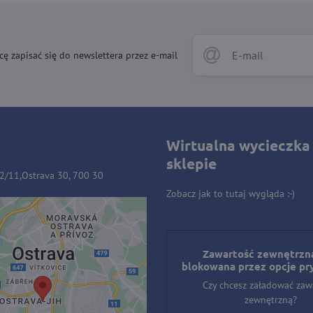
cę zapisać się do newslettera przez e-mail
Wirtualna wycieczka
sklepie
32/11,Ostrava 30, 700 30
Zobacz jak to tutaj wygląda :-)
ość zewnętrzna jest
owana przez opcje
Zawartość zewnętrzna
blokowana przez opcje pr
prywatności
Czy chcesz załadować zaw
hcesz załadować zawartość
zewnętrzną?
zewnętrzną?