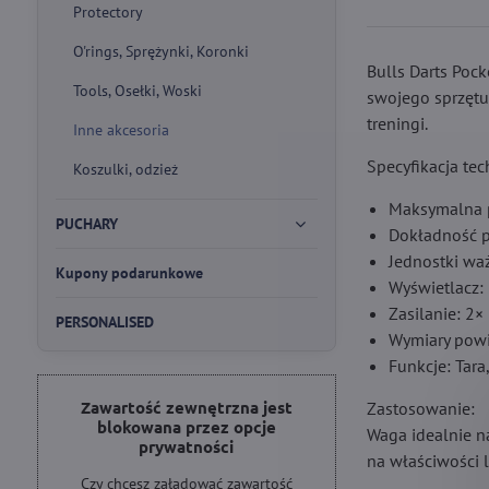
Protectory
O'rings, Sprężynki, Koronki
Bulls Darts Poc
Tools, Osełki, Woski
swojego sprzętu.
treningi.
Inne akcesoria
Specyfikacja tec
Koszulki, odzież
Maksymalna 
PUCHARY
Dokładność p
Jednostki waże
Kupony podarunkowe
Wyświetlacz:
Zasilanie: 2×
PERSONALISED
Wymiary powi
Funkcje: Tara
Zawartość zewnętrzna jest
Zastosowanie:
blokowana przez opcje
Waga idealnie n
prywatności
na właściwości 
Czy chcesz załadować zawartość