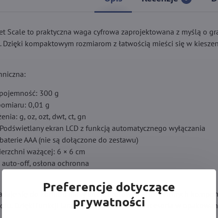
ket Scale to praktyczna waga cyfrowa zaprojektowana z myślą o gr
 Dzięki kompaktowym rozmiarom z łatwością mieści się w kieszeni 
hniczna:
pojemność: 300 g
omiaru: 0,01 g
nia: g, oz, ozt, dwt, ct, gn
 Podświetlany ekran LCD z funkcją automatycznego wyłączania
 baterie AAA (nie są dołączone do zestawu)
erzchni ważącej: 6 × 6 cm
, auto-off, osłona ochronna
Preferencje dotyczące
adaje się do kontroli masy lotek, grotów, shaftów i innych komp
prywatności
lotu. Dzięki funkcji tara można łatwo ważyć akcesoria w opakowan