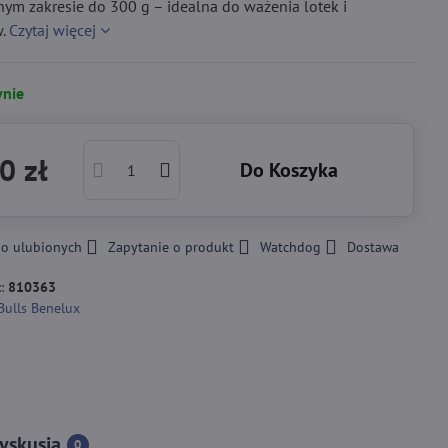
m zakresie do 300 g – idealna do ważenia lotek i
w.
Czytaj więcej
nie
0 zł
Do Koszyka
do ulubionych
Zapytanie o produkt
Watchdog
Dostawa
::
810363
Bulls Benelux
yskusja
0