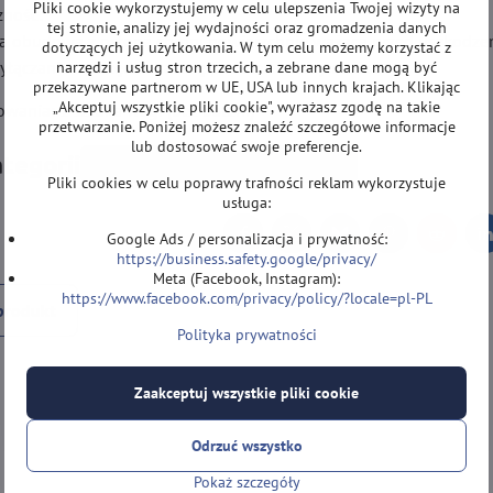
Pliki cookie wykorzystujemy w celu ulepszenia Twojej wizyty na
zność:
tej stronie, analizy jej wydajności oraz gromadzenia danych
a obudowa z osłoną chroni powierzchnię ważącą przed uszkodzeni
dotyczących jej użytkowania. W tym celu możemy korzystać z
łączanie oszczędza baterię podczas bezczynności.
narzędzi i usług stron trzecich, a zebrane dane mogą być
przekazywane partnerom w UE, USA lub innych krajach. Klikając
„Akceptuj wszystkie pliki cookie", wyrażasz zgodę na takie
wania: 1 sztuka wagi (bez baterii)
przetwarzanie. Poniżej możesz znaleźć szczegółowe informacje
lub dostosować swoje preferencje.
ategorii
AKCESORIA
Inne akcesoria
Pliki cookies w celu poprawy trafności reklam wykorzystuje
usługa:
Google Ads / personalizacja i prywatność:
Facebook
Twitter
Bluesky
Pinterest
Reddit
L
https://business.safety.google/privacy/
Meta (Facebook, Instagram):
https://www.facebook.com/privacy/policy/?locale=pl-PL
produkt
Polityka prywatności
Zaakceptuj wszystkie pliki cookie
Odrzuć wszystko
Pokaż szczegóły