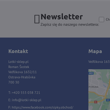
Newsletter
Ch
Zapisz się do naszego newslettera:
Kontakt
Mapa
Lotki-sklep.pl
Velflíkova 16
Roman Šostek
Velflíkova 1632/11
Ostrava-Hrabůvka
Zawart
700 30
blok
T: +420 553 038 721
E:
i
nfo@lotki-sklep.pl
Czy c
F:
https://www.facebook.com/sipky.obchod/