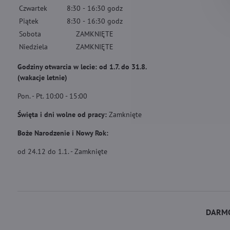
Czwartek
8:30
-
16:30
godz
Piątek
8:30
-
16:30
godz
Sobota
ZAMKNIĘTE
Niedziela
ZAMKNIĘTE
Godziny otwarcia w lecie: od 1.7. do 31.8.
(wakacje letnie)
Pon. - Pt. 10:00 - 15:00
Święta i dni wolne od pracy:
Zamknięte
Boże Narodzenie i Nowy Rok:
od 24.12 do 1.1. - Zamknięte
DARMO