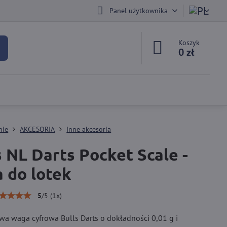
Panel użytkownika
Koszyk
0 zł
nie
AKCESORIA
Inne akcesoria
s NL Darts Pocket Scale -
 do lotek
5
/
5
(
1
x)
a waga cyfrowa Bulls Darts o dokładności 0,01 g i