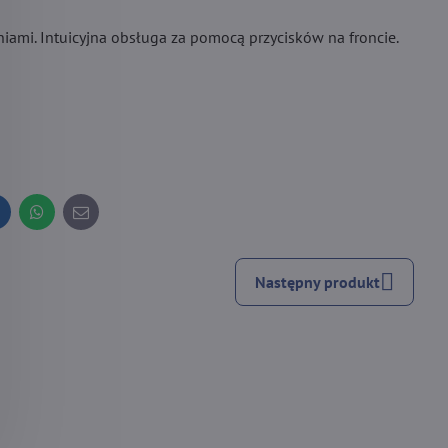
ami. Intuicyjna obsługa za pomocą przycisków na froncie.
inkedIn
WhatsApp
E-
mail
Następny produkt