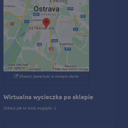
Zawartość zewnętrzna jest
blokowana przez opcje
prywatności
Czy chcesz załadować zawartość
zewnętrzną?
Zezwól raz
Zezwalaj zawsze - zgadzam się z
typem pliku cookie: Funkcjonalny
Otwórz zawartość w nowym oknie
Wirtualna wycieczka po sklepie
Zobacz jak to tutaj wygląda :-)