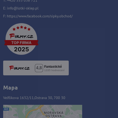
T: +420 553 038 721
E:
i
nfo@lotki-sklep.pl
F:
https://www.facebook.com/sipky.obchod/
Mapa
Velflíkova 1632/11,Ostrava 30, 700 30