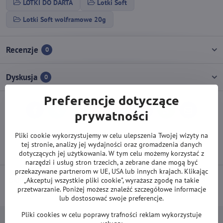
LOTKI DO DARTA
Lotki Soft
Lotki Soft wolframowe 20g
Recenzje
0
Dyskusja
0
Preferencje dotyczące
prywatności
Facebook
Twitter
Bluesky
Pinterest
Reddit
LinkedIn
WhatsApp
E-
mail
Pliki cookie wykorzystujemy w celu ulepszenia Twojej wizyty na
Poprzedni produkt
Następny produkt
tej stronie, analizy jej wydajności oraz gromadzenia danych
dotyczących jej użytkowania. W tym celu możemy korzystać z
narzędzi i usług stron trzecich, a zebrane dane mogą być
przekazywane partnerom w UE, USA lub innych krajach. Klikając
„Akceptuj wszystkie pliki cookie", wyrażasz zgodę na takie
DARMOWA wysyłka od 500 zł
(obowiązuje przy płatności przelewem
przetwarzanie. Poniżej możesz znaleźć szczegółowe informacje
lub kartą).
lub dostosować swoje preferencje.
Pliki cookies w celu poprawy trafności reklam wykorzystuje