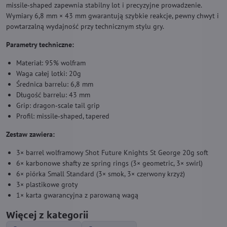
missile‑shaped zapewnia stabilny lot i precyzyjne prowadzenie.
Wymiary 6,8 mm × 43 mm gwarantują szybkie reakcje, pewny chwyt i
powtarzalną wydajność przy technicznym stylu gry.
Parametry techniczne:
Materiał: 95% wolfram
Waga całej lotki: 20g
Średnica barrelu: 6,8 mm
Długość barrelu: 43 mm
Grip: dragon‑scale tail grip
Profil: missile‑shaped, tapered
Zestaw zawiera:
3× barrel wolframowy Shot Future Knights St George 20g soft
6× karbonowe shafty ze spring rings (3× geometric, 3× swirl)
6× piórka Small Standard (3× smok, 3× czerwony krzyż)
3× plastikowe groty
1× karta gwarancyjna z parowaną wagą
Więcej z kategorii