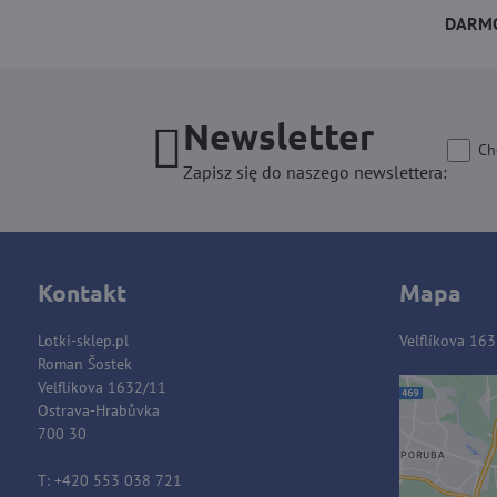
DARMO
Newsletter
Ch
Zapisz się do naszego newslettera:
Kontakt
Mapa
Lotki-sklep.pl
Velflíkova 16
Roman Šostek
Velflíkova 1632/11
Ostrava-Hrabůvka
Zawart
700 30
blok
T: +420 553 038 721