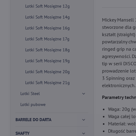
Lotki Soft Mosiężne 12g
Lotki Soft Mosiężne 14g
Mickey Mansell 
stworzone dla gr
Lotki Soft Mosiężne 16g
kształt (straigh
Lotki Soft Mosiężne 17g
powtarzalny chwy
ringed grip na c
Lotki Soft Mosiężne 18g
agresywności. D
Lotki Soft Mosiężne 19g
tip w serii DISC
prowadzenie lotk
Lotki Soft Mosiężne 20g
3 Spinning oraz 
Lotki Soft Mosiężne 21g
elektronicznych.
Lotki Steel
Parametry techn
Lotki pubowe
Waga: 20g (w
Waga całej lo
BARRELE DO DARTA
Materiał: wo
Długość barr
SHAFTY