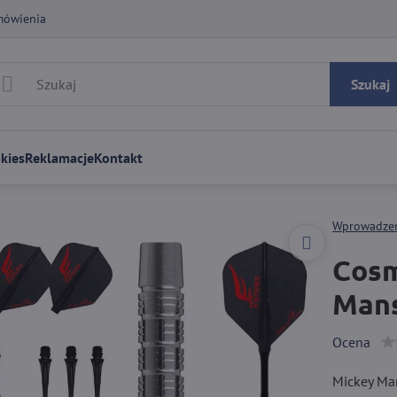
mówienia
Szukaj
kies
Reklamacje
Kontakt
Wprowadze
Cosm
Mans
Ocena
Mickey Man