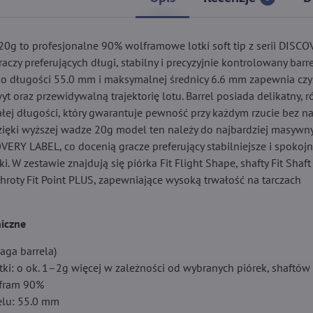
20g to profesjonalne 90% wolframowe lotki soft tip z serii DISC
aczy preferujących długi, stabilny i precyzyjnie kontrolowany barrel
t) o długości 55.0 mm i maksymalnej średnicy 6.6 mm zapewnia czys
t oraz przewidywalną trajektorię lotu. Barrel posiada delikatny,
ałej długości, który gwarantuje pewność przy każdym rzucie bez n
zięki wyższej wadze 20g model ten należy do najbardziej masywny
OVERY LABEL, co docenią gracze preferujący stabilniejsze i spokojn
i. W zestawie znajdują się piórka Fit Flight Shape, shafty Fit Shaf
hroty Fit Point PLUS, zapewniające wysoką trwałość na tarczach
iczne
aga barrela)
tki: o ok. 1–2g więcej w zależności od wybranych piórek, shaftów
lfram 90%
elu: 55.0 mm