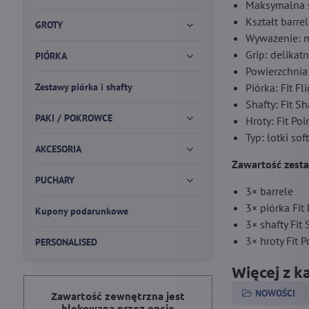
Maksymalna ś
Kształt barrel
GROTY
Wyważenie: m
Grip: delikatn
PIÓRKA
Powierzchnia
Zestawy piórka i shafty
Piórka: Fit F
Shafty: Fit S
PAKI / POKROWCE
Hroty: Fit Po
Typ: lotki soft
AKCESORIA
Zawartość zest
PUCHARY
3× barrele
3× piórka Fit
Kupony podarunkowe
3× shafty Fit
3× hroty Fit 
PERSONALISED
Więcej z k
NOWOŚCI
Zawartość zewnętrzna jest
blokowana przez opcje