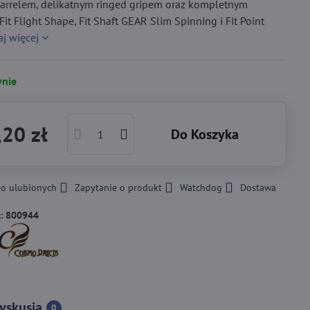
 barrelem, delikatnym ringed gripem oraz kompletnym
it Flight Shape, Fit Shaft GEAR Slim Spinning i Fit Point
aj więcej
nie
20 zł
Do Koszyka
do ulubionych
Zapytanie o produkt
Watchdog
Dostawa
::
800944
yskusja
0