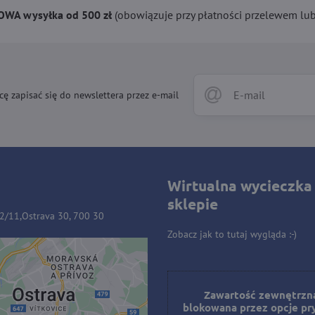
WA wysyłka od 500 zł
(obowiązuje przy płatności przelewem lub 
cę zapisać się do newslettera przez e-mail
Wirtualna wycieczka
sklepie
32/11,Ostrava 30, 700 30
Zobacz jak to tutaj wygląda :-)
ość zewnętrzna jest
owana przez opcje
Zawartość zewnętrzna
blokowana przez opcje pr
prywatności