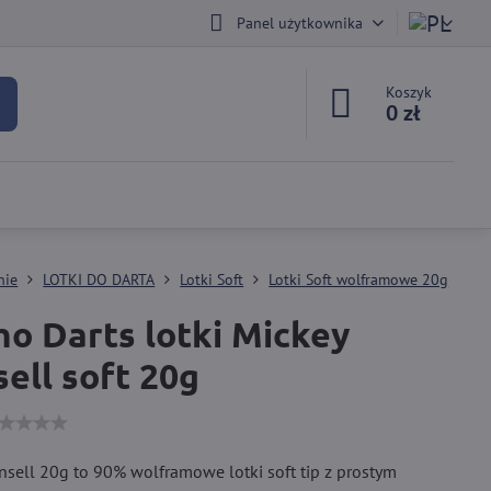
Panel użytkownika
Koszyk
0 zł
nie
LOTKI DO DARTA
Lotki Soft
Lotki Soft wolframowe 20g
o Darts lotki Mickey
ell soft 20g
sell 20g to 90% wolframowe lotki soft tip z prostym