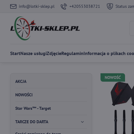
info@lotki-sklep.pl
+420553038721
Status za
Start
Nasze usługi
Zdjęcie
Regulamin
Informacja o plikach coo
NOWOŚĆ
AKCJA
NOWOŚCI
Star Wars™ - Target
TARCZE DO DARTA