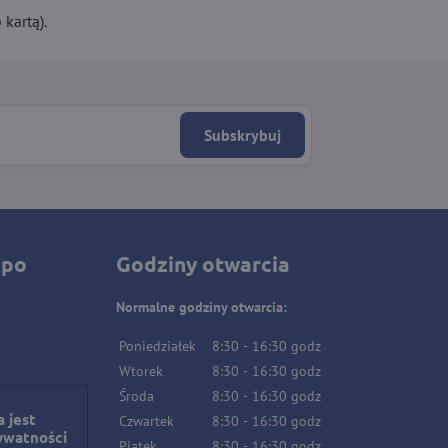
kartą).
Subskrybuj
 po
Godziny otwarcia
Normalne godziny otwarcia:
Poniedziałek
8:30
-
16:30
godz
Wtorek
8:30
-
16:30
godz
Środa
8:30
-
16:30
godz
 jest
Czwartek
8:30
-
16:30
godz
ywatności
Piątek
8:30
-
16:30
godz