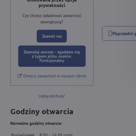
prywatności
Czy chcesz załadować zawartość
zewnętrzną?
Poprzedni 
Zezwól raz
Zezwalaj zawsze - zgadzam się
z typem pliku cookie:
Funkcjonalny
Otwórz zawartość w nowym oknie
sipky.obchod/
Godziny otwarcia
Normalne godziny otwarcia:
Poniedziałek
8:30
-
16:30
godz