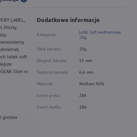
Dodatkowe informacje
OVERY LABEL,
. Prosty
Lotki Soft wolframowe
ty,
Kategorie:
20g
 równomierny
admiernej
Váha barrelu:
20g
ch lotek soft
Długość barrela:
55 mm
iejsze
t GEAR Slim nr
Średnica barrela:
6,6 mm
Materiál:
Wolfram 90%
Gwint grotu:
2BA
Gwint shaftu:
2BA
 i grotów