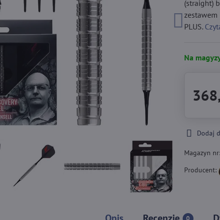
(straight)
zestawem F
PLUS.
Czyt
Na magyzy
368,
Dodaj 
Magazyn nr
Producent:
Opis
Recenzje
D
0