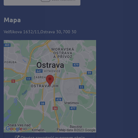
Mapa
Velflíkova 1632/11,Ostrava 30, 700 30
Zawartość zewnętrzna jest
blokowana przez opcje
prywatności
Czy chcesz załadować zawartość
zewnętrzną?
Zezwól raz
Zezwalaj zawsze - zgadzam się z
typem pliku cookie: Funkcjonalny
Otwórz zawartość w nowym oknie