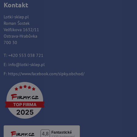
Kontakt
Lotki-sklep.pl
Roman Šostek
Velflíkova 1632/11
Ostrava-Hrabůvka
700 30
T: +420 553 038 721
E:
i
nfo@lotki-sklep.pl
F:
https://www.facebook.com/sipky.obchod/