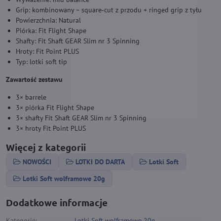
Grip: kombinowany – square‑cut z przodu + ringed grip z tyłu
Powierzchnia: Natural
Piórka: Fit Flight Shape
Shafty: Fit Shaft GEAR Slim nr 3 Spinning
Hroty: Fit Point PLUS
Typ: lotki soft tip
Zawartość zestawu
3× barrele
3× piórka Fit Flight Shape
3× shafty Fit Shaft GEAR Slim nr 3 Spinning
3× hroty Fit Point PLUS
Więcej z kategorii
NOWOŚCI
LOTKI DO DARTA
Lotki Soft
Lotki Soft wolframowe 20g
Dodatkowe informacje
Kategorie:
Lotki Soft wolframowe 20g