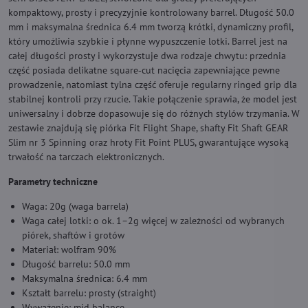
kompaktowy, prosty i precyzyjnie kontrolowany barrel. Długość 50.0
mm i maksymalna średnica 6.4 mm tworzą krótki, dynamiczny profil,
który umożliwia szybkie i płynne wypuszczenie lotki. Barrel jest na
całej długości prosty i wykorzystuje dwa rodzaje chwytu: przednia
część posiada delikatne square‑cut nacięcia zapewniające pewne
prowadzenie, natomiast tylna część oferuje regularny ringed grip dla
stabilnej kontroli przy rzucie. Takie połączenie sprawia, że model jest
uniwersalny i dobrze dopasowuje się do różnych stylów trzymania. W
zestawie znajdują się piórka Fit Flight Shape, shafty Fit Shaft GEAR
Slim nr 3 Spinning oraz hroty Fit Point PLUS, gwarantujące wysoką
trwałość na tarczach elektronicznych.
Parametry techniczne
Waga: 20g (waga barrela)
Waga całej lotki: o ok. 1–2g więcej w zależności od wybranych
piórek, shaftów i grotów
Materiał: wolfram 90%
Długość barrelu: 50.0 mm
Maksymalna średnica: 6.4 mm
Kształt barrelu: prosty (straight)
Wyważenie: mid balance