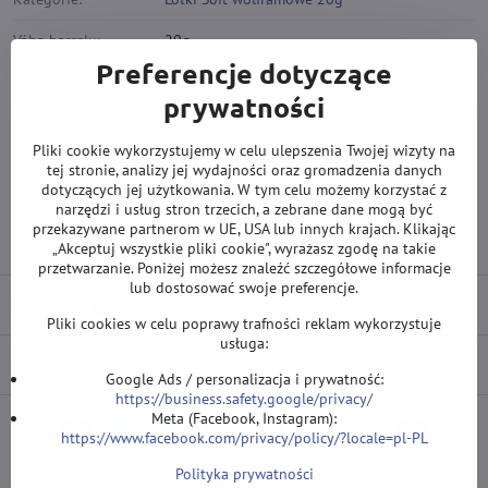
Váha barrelu:
20g
Preferencje dotyczące
Długość barrela:
50 mm
prywatności
Średnica barrela:
6,4 mm
Pliki cookie wykorzystujemy w celu ulepszenia Twojej wizyty na
Materiál:
Wolfram 90%
tej stronie, analizy jej wydajności oraz gromadzenia danych
dotyczących jej użytkowania. W tym celu możemy korzystać z
Gwint grotu:
2BA
narzędzi i usług stron trzecich, a zebrane dane mogą być
przekazywane partnerom w UE, USA lub innych krajach. Klikając
Gwint shaftu:
2BA
„Akceptuj wszystkie pliki cookie", wyrażasz zgodę na takie
przetwarzanie. Poniżej możesz znaleźć szczegółowe informacje
lub dostosować swoje preferencje.
Recenzje
0
Pliki cookies w celu poprawy trafności reklam wykorzystuje
usługa:
Dyskusja
0
Google Ads / personalizacja i prywatność:
https://business.safety.google/privacy/
Meta (Facebook, Instagram):
https://www.facebook.com/privacy/policy/?locale=pl-PL
Facebook
Twitter
Bluesky
Pinterest
Reddit
LinkedIn
WhatsApp
E-
mail
Polityka prywatności