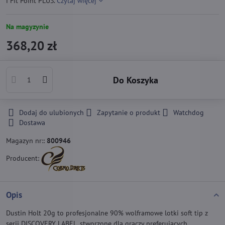
i Fit Point PLUS.
Czytaj więcej
Na magyzynie
368,20 zł
Do Koszyka
Dodaj do ulubionych
Zapytanie o produkt
Watchdog
Dostawa
Magazyn nr::
800946
Producent:
Opis
Dustin Holt 20g to profesjonalne 90% wolframowe lotki soft tip z
serii DISCOVERY LABEL, stworzone dla graczy preferujących